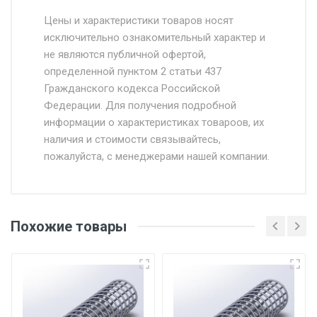
Стоимость доставки от 4500 руб. по
Москве и Московской области.
Цены и характеристики товаров носят
исключительно ознакомительный характер и
Доставка осуществляется собственным и
не являются публичной офертой,
определенной пунктом 2 статьи 437
наёмным транспортом, стоимость
Гражданского кодекса Российской
доставки рассчитывается Ставка + км от
Федерации. Для получения подробной
МКАД, Въезд на ТТК и Садовое кольцо +
информации о характеристиках товароов, их
от 500.
наличия и стоимости связывайтесь,
пожалуйста, с менеджерами нашей компании.
Доставка в течении 1 рабочего дня 24/7.
Отгрузка товара производится при наличии
оригинала доверенности и паспорта. При
Похожие товары
несоблюдении указанных требований,
поставщик вправе отказать покупателю в
передаче товара без возмещения каких-
либо убытков, и требовать от покупателя
уплаты понесенных расходов.