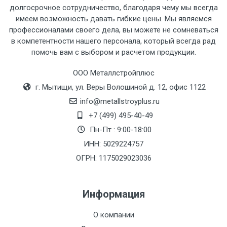
рассчитывается индивидуально.
долгосрочное сотрудничество, благодаря чему мы всегда
имеем возможность давать гибкие цены. Мы являемся
профессионалами своего дела, вы можете не сомневаться
в компетентности нашего персонала, который всегда рад
помочь вам с выбором и расчетом продукции.
Тип
Ставка
ТТК
Садовое
1к
транспорта
по
ООО Металлстройплюс
Москве
г. Мытищи, ул. Веры Волошиной д. 12, офис 1122
(7+1ч.)
info@metallstroyplus.ru
+7 (499) 495-40-49
Груз до 6 м,
5500 с
500
500
27р
Пн-Пт : 9:00-18:00
вес до 1.5 тн
НДС
МК
ИНН: 5029224757
ОГРН: 1175029023036
Груз до 6 м,
6500 с
1000
1000
35р
вес до 2 тн
НДС
МК
Информация
Груз до 6 м,
7500 с
1000
1000
35р
О компании
вес до 3 тн
НДС
МК