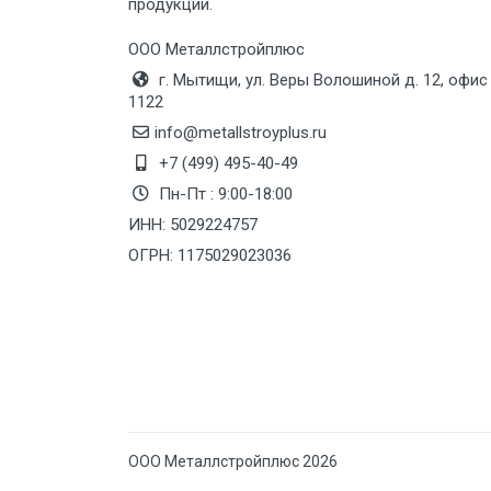
продукции.
Груз до 6 м, вес до 10 тн
ООО Металлстройплюс
г. Мытищи, ул. Веры Волошиной д. 12, офис
Груз до 12 м, вес до 20 тн
1122
info@metallstroyplus.ru
Манипулятор до 6 м, вес до 5 тн
+7 (499) 495-40-49
Пн-Пт : 9:00-18:00
ИНН: 5029224757
Манипулятор до 6 м, вес до 8 тн
ОГРН: 1175029023036
Манипулятор до 6 м, вес до 10 тн
Манипулятор до 12 м, вес до 20
тн
ООО Металлстройплюс 2026