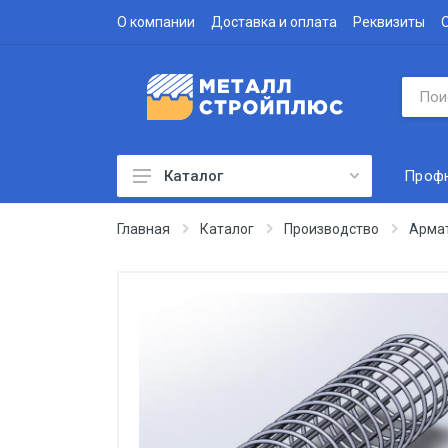
О компании
Доставка и оплата
Реквизиты
Проф
Каталог
Профнастил
Главная
Каталог
Производство
Арма
Водосточная система
Доборные элементы
Металлочерепица
Гофролист
Сэндвич-панели
Метизы