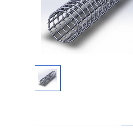
Производство
Штакетник
Черный металлопрокат
Нержавеющий металлопрокат
Трубы
Детали трубопроводов и
метизы
Оцинкованный металлопрокат
Запорная арматура
Цветные металлы
Поликарбонат
ЖБИ