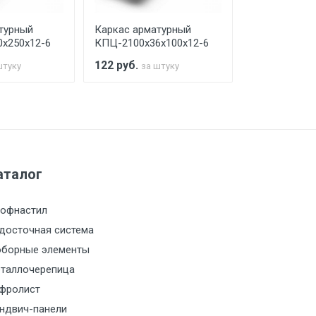
турный
Каркас арматурный
Каркас арма
х250х12-6
КПЦ-2100х36х100х12-6
КПЦ-2100х40
122
руб.
104
руб.
штуку
за штуку
за 
а МКАД
м за МКАД
аталог
м за МКАД
офнастил
м за МКАД
досточная система
борные элементы
м за МКАД
таллочерепица
фролист
м за МКАД
ндвич-панели