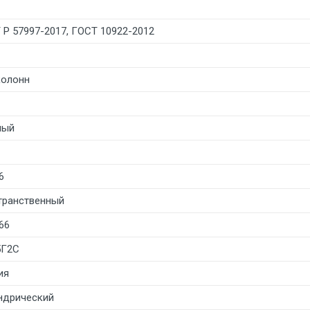
 Р 57997-2017, ГОСТ 10922-2012
колонн
лый
6
транственный
66
5Г2С
ия
ндрический