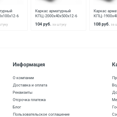
турный
Каркас арматурный
Каркас арма
считывается индивидуально.
х100х12-6
КПЦ-2000х40х500х12-6
КПЦ-1900х40
104
руб.
108
руб.
штуку
за штуку
за 
Ставка по Москве
ТТК
Садовое
1км з
(7+1ч.)
5500 с НДС
500
500
27р./к
Информация
К
6500 с НДС
1000
1000
35р./к
О компании
Пр
7500 с НДС
1000
1000
35р./к
Доставка и оплата
Во
Реквизиты
До
9000 с НДС
1000
1000
40р./к
Отсрочка платежа
Ме
Блог
Го
10000 с НДС
1500
1500
45р./к
Пользовательское соглашение
Сэ