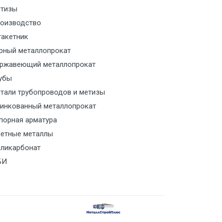
тизы
м за МКАД
оизводство
акетник
м за МКАД
рный металлопрокат
ржавеющий металлопрокат
ласованию с транспортным
ом
убы
тали трубопроводов и метизы
ласованию с транспортным
инкованный металлопрокат
ом
порная арматура
етные металлы
ласованию с транспортным
ликарбонат
ом
БИ
ласованию с транспортным
ом