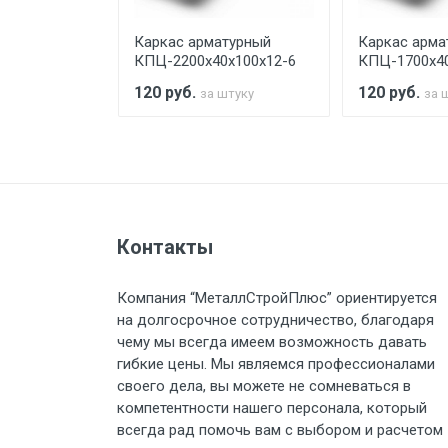
турный
Каркас арматурный
Каркас арма
Стоимость доставки по РФ рас
х100х12-6
КПЦ-2200х40х100х12-6
КПЦ-1700х40
120
руб.
120
руб.
штуку
за штуку
за 
Тип транспорта
Груз до 6 м, вес до 1.5 тн
Контакты
Груз до 6 м, вес до 2 тн
Компания “МеталлСтройПлюс” ориентируется
на долгосрочное сотрудничество, благодаря
Груз до 6 м, вес до 3 тн
чему мы всегда имеем возможность давать
гибкие цены. Мы являемся профессионалами
Груз до 6 м, вес до 5 тн
своего дела, вы можете не сомневаться в
компетентности нашего персонала, который
Груз до 6 м, вес до 8 тн
всегда рад помочь вам с выбором и расчетом