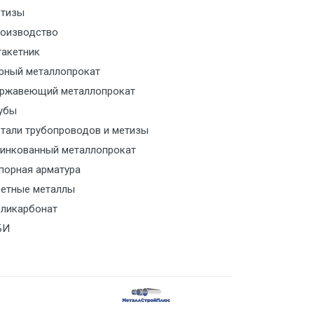
тизы
м за МКАД
оизводство
акетник
м за МКАД
рный металлопрокат
ржавеющий металлопрокат
ласованию с транспортным
ом
убы
тали трубопроводов и метизы
ласованию с транспортным
инкованный металлопрокат
ом
порная арматура
етные металлы
ласованию с транспортным
ликарбонат
ом
БИ
ласованию с транспортным
ом