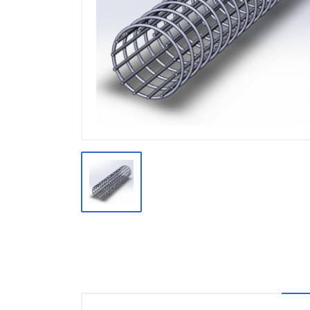
Производство
Штакетник
Черный металлопрокат
Нержавеющий металлопрокат
Трубы
Детали трубопроводов и
метизы
Оцинкованный металлопрокат
Запорная арматура
Цветные металлы
Поликарбонат
ЖБИ