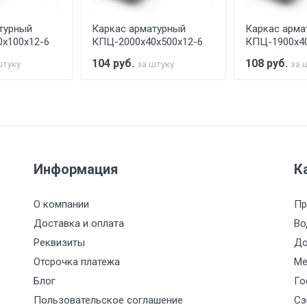
турный
Каркас арматурный
Каркас арма
считывается индивидуально.
х100х12-6
КПЦ-2000х40х500х12-6
КПЦ-1900х40
104
руб.
108
руб.
штуку
за штуку
за 
Ставка по Москве
ТТК
Садовое
1км з
(7+1ч.)
5500 с НДС
500
500
27р./к
Информация
К
6500 с НДС
1000
1000
35р./к
О компании
Пр
7500 с НДС
1000
1000
35р./к
Доставка и оплата
Во
Реквизиты
До
9000 с НДС
1000
1000
40р./к
Отсрочка платежа
Ме
Блог
Го
10000 с НДС
1500
1500
45р./к
Пользовательское соглашение
Сэ