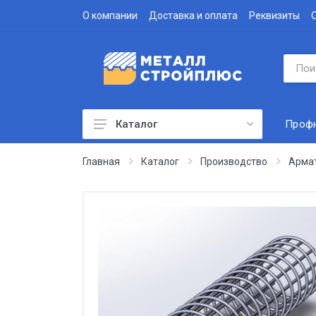
О компании
Доставка и оплата
Реквизиты
Проф
Каталог
Профнастил
Главная
Каталог
Производство
Арма
Водосточная система
Доборные элементы
Металлочерепица
Гофролист
Сэндвич-панели
Метизы