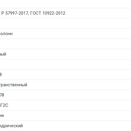
 Р 57997-2017, ГОСТ 10922-2012
колонн
лый
8
транственный
78
5Г2С
ия
ндрический