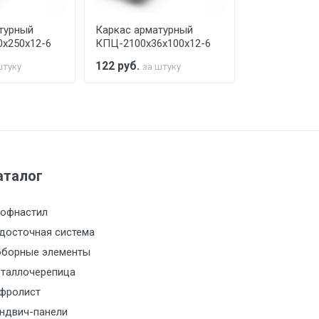
турный
Каркас арматурный
Каркас арма
х250х12-6
КПЦ-2100х36х100х12-6
КПЦ-2100х40
122
руб.
104
руб.
штуку
за штуку
за 
а МКАД
м за МКАД
аталог
м за МКАД
офнастил
м за МКАД
досточная система
борные элементы
м за МКАД
таллочерепица
фролист
м за МКАД
ндвич-панели