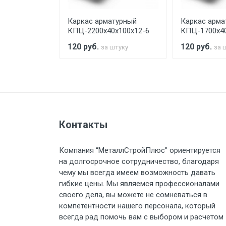
турный
Каркас арматурный
Каркас арма
Стоимость доставки по РФ рас
х100х12-6
КПЦ-2200х40х100х12-6
КПЦ-1700х40
120
руб.
120
руб.
штуку
за штуку
за 
Тип транспорта
Груз до 6 м, вес до 1.5 тн
Контакты
Груз до 6 м, вес до 2 тн
Компания “МеталлСтройПлюс” ориентируется
на долгосрочное сотрудничество, благодаря
Груз до 6 м, вес до 3 тн
чему мы всегда имеем возможность давать
гибкие цены. Мы являемся профессионалами
Груз до 6 м, вес до 5 тн
своего дела, вы можете не сомневаться в
компетентности нашего персонала, который
Груз до 6 м, вес до 8 тн
всегда рад помочь вам с выбором и расчетом