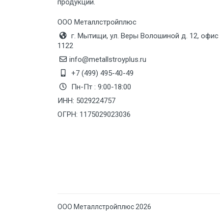
продукции.
Груз до 6 м, вес до 10 тн
ООО Металлстройплюс
г. Мытищи, ул. Веры Волошиной д. 12, офис
Груз до 12 м, вес до 20 тн
1122
info@metallstroyplus.ru
Манипулятор до 6 м, вес до 5 тн
+7 (499) 495-40-49
Пн-Пт : 9:00-18:00
ИНН: 5029224757
Манипулятор до 6 м, вес до 8 тн
ОГРН: 1175029023036
Манипулятор до 6 м, вес до 10 тн
Манипулятор до 12 м, вес до 20
тн
ООО Металлстройплюс 2026