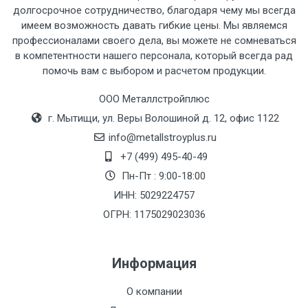
рассчитывается индивидуально.
долгосрочное сотрудничество, благодаря чему мы всегда
имеем возможность давать гибкие цены. Мы являемся
профессионалами своего дела, вы можете не сомневаться
в компетентности нашего персонала, который всегда рад
помочь вам с выбором и расчетом продукции.
Тип
Ставка
ТТК
Садовое
1к
транспорта
по
ООО Металлстройплюс
Москве
г. Мытищи, ул. Веры Волошиной д. 12, офис 1122
(7+1ч.)
info@metallstroyplus.ru
+7 (499) 495-40-49
Груз до 6 м,
5500 с
500
500
27р
Пн-Пт : 9:00-18:00
вес до 1.5 тн
НДС
МК
ИНН: 5029224757
ОГРН: 1175029023036
Груз до 6 м,
6500 с
1000
1000
35р
вес до 2 тн
НДС
МК
Информация
Груз до 6 м,
7500 с
1000
1000
35р
О компании
вес до 3 тн
НДС
МК