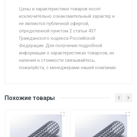
Стоимость доставки от 4500 руб. по
Москве и Московской области.
Цены и характеристики товаров носят
исключительно ознакомительный характер и
Доставка осуществляется собственным и
не являются публичной офертой,
определенной пунктом 2 статьи 437
наёмным транспортом, стоимость
Гражданского кодекса Российской
доставки рассчитывается Ставка + км от
Федерации. Для получения подробной
МКАД, Въезд на ТТК и Садовое кольцо +
информации о характеристиках товароов, их
от 500.
наличия и стоимости связывайтесь,
пожалуйста, с менеджерами нашей компании.
Доставка в течении 1 рабочего дня 24/7.
Отгрузка товара производится при наличии
оригинала доверенности и паспорта. При
Похожие товары
несоблюдении указанных требований,
поставщик вправе отказать покупателю в
передаче товара без возмещения каких-
либо убытков, и требовать от покупателя
уплаты понесенных расходов.