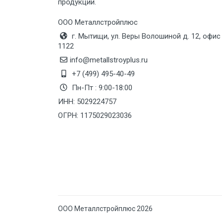
продукции.
Груз до 6 м, вес до 10 тн
ООО Металлстройплюс
г. Мытищи, ул. Веры Волошиной д. 12, офис
Груз до 12 м, вес до 20 тн
1122
info@metallstroyplus.ru
Манипулятор до 6 м, вес до 5 тн
+7 (499) 495-40-49
Пн-Пт : 9:00-18:00
ИНН: 5029224757
Манипулятор до 6 м, вес до 8 тн
ОГРН: 1175029023036
Манипулятор до 6 м, вес до 10 тн
Манипулятор до 12 м, вес до 20
тн
ООО Металлстройплюс 2026