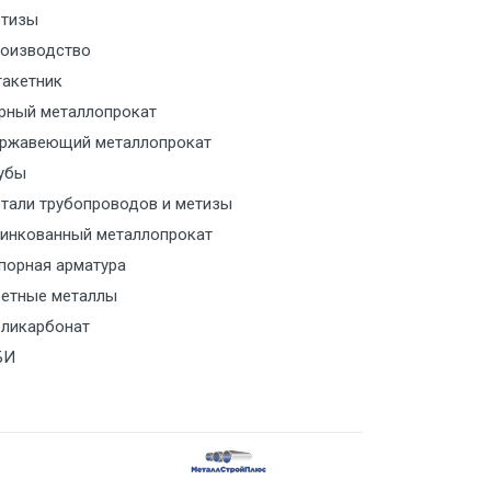
тизы
м за МКАД
оизводство
акетник
м за МКАД
рный металлопрокат
ржавеющий металлопрокат
ласованию с транспортным
ом
убы
тали трубопроводов и метизы
ласованию с транспортным
инкованный металлопрокат
ом
порная арматура
етные металлы
ласованию с транспортным
ликарбонат
ом
БИ
ласованию с транспортным
ом