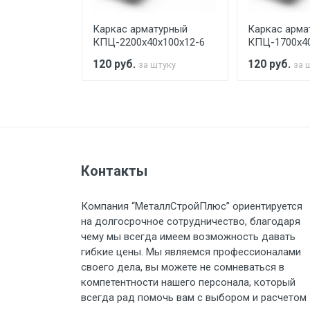
турный
Каркас арматурный
Каркас арма
Стоимость доставки по РФ рас
х100х12-6
КПЦ-2200х40х100х12-6
КПЦ-1700х40
120
руб.
120
руб.
штуку
за штуку
за 
Тип транспорта
Груз до 6 м, вес до 1.5 тн
Контакты
Груз до 6 м, вес до 2 тн
Компания “МеталлСтройПлюс” ориентируется
на долгосрочное сотрудничество, благодаря
Груз до 6 м, вес до 3 тн
чему мы всегда имеем возможность давать
гибкие цены. Мы являемся профессионалами
Груз до 6 м, вес до 5 тн
своего дела, вы можете не сомневаться в
компетентности нашего персонала, который
Груз до 6 м, вес до 8 тн
всегда рад помочь вам с выбором и расчетом