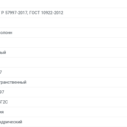
 Р 57997-2017, ГОСТ 10922-2012
колонн
лый
7
транственный
97
5Г2С
ия
ндрический