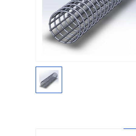
Производство
Штакетник
Черный металлопрокат
Нержавеющий металлопрокат
Трубы
Детали трубопроводов и
метизы
Оцинкованный металлопрокат
Запорная арматура
Цветные металлы
Поликарбонат
ЖБИ