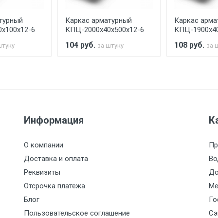
турный
Каркас арматурный
Каркас арма
считывается индивидуально.
х100х12-6
КПЦ-2000х40х500х12-6
КПЦ-1900х40
104
руб.
108
руб.
штуку
за штуку
за 
Ставка по Москве
ТТК
Садовое
1км з
(7+1ч.)
5500 с НДС
500
500
27р./к
Информация
К
6500 с НДС
1000
1000
35р./к
О компании
Пр
7500 с НДС
1000
1000
35р./к
Доставка и оплата
Во
Реквизиты
До
9000 с НДС
1000
1000
40р./к
Отсрочка платежа
Ме
Блог
Го
10000 с НДС
1500
1500
45р./к
Пользовательское соглашение
Сэ