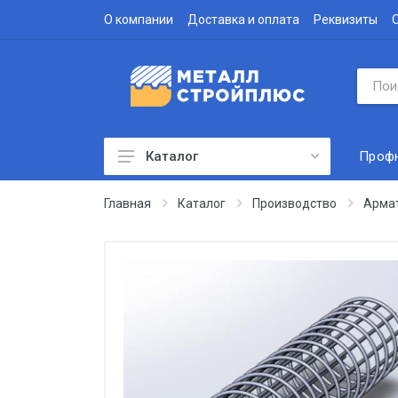
О компании
Доставка и оплата
Реквизиты
Проф
Каталог
Профнастил
Главная
Каталог
Производство
Арма
Водосточная система
Доборные элементы
Металлочерепица
Гофролист
Сэндвич-панели
Метизы