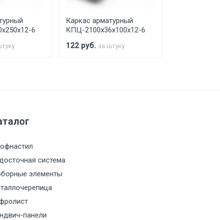
турный
Каркас арматурный
Каркас арма
х250х12-6
КПЦ-2100х36х100х12-6
КПЦ-2100х40
122
руб.
104
руб.
штуку
за штуку
за 
а МКАД
м за МКАД
аталог
м за МКАД
офнастил
м за МКАД
досточная система
борные элементы
м за МКАД
таллочерепица
фролист
м за МКАД
ндвич-панели