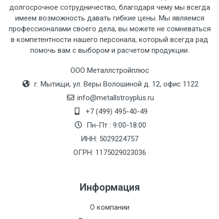
рассчитывается индивидуально.
долгосрочное сотрудничество, благодаря чему мы всегда
имеем возможность давать гибкие цены. Мы являемся
профессионалами своего дела, вы можете не сомневаться
в компетентности нашего персонала, который всегда рад
помочь вам с выбором и расчетом продукции.
Тип
Ставка
ТТК
Садовое
1к
транспорта
по
ООО Металлстройплюс
Москве
г. Мытищи, ул. Веры Волошиной д. 12, офис 1122
(7+1ч.)
info@metallstroyplus.ru
+7 (499) 495-40-49
Груз до 6 м,
5500 с
500
500
27р
Пн-Пт : 9:00-18:00
вес до 1.5 тн
НДС
МК
ИНН: 5029224757
ОГРН: 1175029023036
Груз до 6 м,
6500 с
1000
1000
35р
вес до 2 тн
НДС
МК
Информация
Груз до 6 м,
7500 с
1000
1000
35р
О компании
вес до 3 тн
НДС
МК