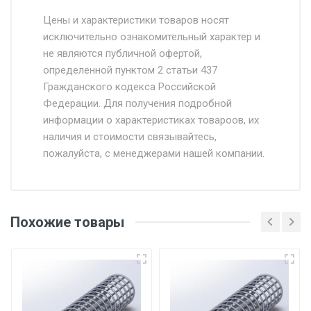
Стоимость доставки от 4500 руб. по
Москве и Московской области.
Цены и характеристики товаров носят
исключительно ознакомительный характер и
Доставка осуществляется собственным и
не являются публичной офертой,
определенной пунктом 2 статьи 437
наёмным транспортом, стоимость
Гражданского кодекса Российской
доставки рассчитывается Ставка + км от
Федерации. Для получения подробной
МКАД, Въезд на ТТК и Садовое кольцо +
информации о характеристиках товароов, их
от 500.
наличия и стоимости связывайтесь,
пожалуйста, с менеджерами нашей компании.
Доставка в течении 1 рабочего дня 24/7.
Отгрузка товара производится при наличии
оригинала доверенности и паспорта. При
Похожие товары
несоблюдении указанных требований,
поставщик вправе отказать покупателю в
передаче товара без возмещения каких-
либо убытков, и требовать от покупателя
уплаты понесенных расходов.