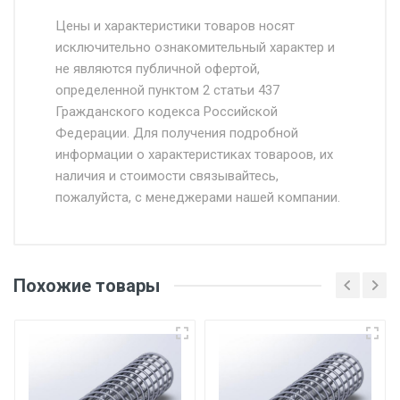
Стоимость доставки от 4500 руб. по
Москве и Московской области.
Цены и характеристики товаров носят
исключительно ознакомительный характер и
Доставка осуществляется собственным и
не являются публичной офертой,
определенной пунктом 2 статьи 437
наёмным транспортом, стоимость
Гражданского кодекса Российской
доставки рассчитывается Ставка + км от
Федерации. Для получения подробной
МКАД, Въезд на ТТК и Садовое кольцо +
информации о характеристиках товароов, их
от 500.
наличия и стоимости связывайтесь,
пожалуйста, с менеджерами нашей компании.
Доставка в течении 1 рабочего дня 24/7.
Отгрузка товара производится при наличии
оригинала доверенности и паспорта. При
Похожие товары
несоблюдении указанных требований,
поставщик вправе отказать покупателю в
передаче товара без возмещения каких-
либо убытков, и требовать от покупателя
уплаты понесенных расходов.