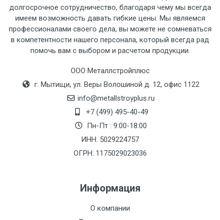
рассчитывается индивидуально.
долгосрочное сотрудничество, благодаря чему мы всегда
имеем возможность давать гибкие цены. Мы являемся
профессионалами своего дела, вы можете не сомневаться
в компетентности нашего персонала, который всегда рад
помочь вам с выбором и расчетом продукции.
Тип
Ставка
ТТК
Садовое
1к
транспорта
по
ООО Металлстройплюс
Москве
г. Мытищи, ул. Веры Волошиной д. 12, офис 1122
(7+1ч.)
info@metallstroyplus.ru
+7 (499) 495-40-49
Груз до 6 м,
5500 с
500
500
27р
Пн-Пт : 9:00-18:00
вес до 1.5 тн
НДС
МК
ИНН: 5029224757
ОГРН: 1175029023036
Груз до 6 м,
6500 с
1000
1000
35р
вес до 2 тн
НДС
МК
Информация
Груз до 6 м,
7500 с
1000
1000
35р
О компании
вес до 3 тн
НДС
МК