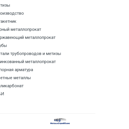
тизы
м за МКАД
оизводство
акетник
м за МКАД
рный металлопрокат
ржавеющий металлопрокат
ласованию с транспортным
ом
убы
тали трубопроводов и метизы
ласованию с транспортным
инкованный металлопрокат
ом
порная арматура
етные металлы
ласованию с транспортным
ликарбонат
ом
БИ
ласованию с транспортным
ом