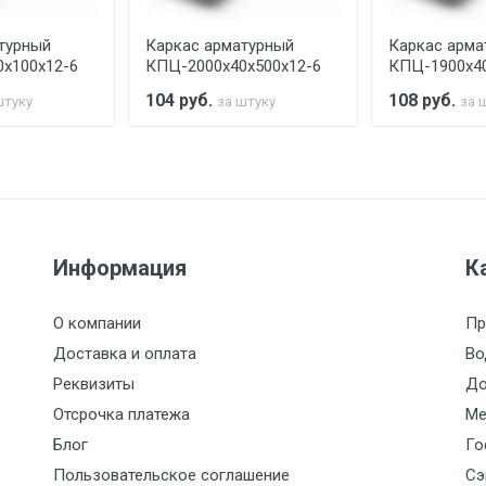
турный
Каркас арматурный
Каркас арма
считывается индивидуально.
х100х12-6
КПЦ-2000х40х500х12-6
КПЦ-1900х40
104
руб.
108
руб.
штуку
за штуку
за 
Ставка по Москве
ТТК
Садовое
1км з
(7+1ч.)
5500 с НДС
500
500
27р./к
Информация
К
6500 с НДС
1000
1000
35р./к
О компании
Пр
7500 с НДС
1000
1000
35р./к
Доставка и оплата
Во
Реквизиты
До
9000 с НДС
1000
1000
40р./к
Отсрочка платежа
Ме
Блог
Го
10000 с НДС
1500
1500
45р./к
Пользовательское соглашение
Сэ