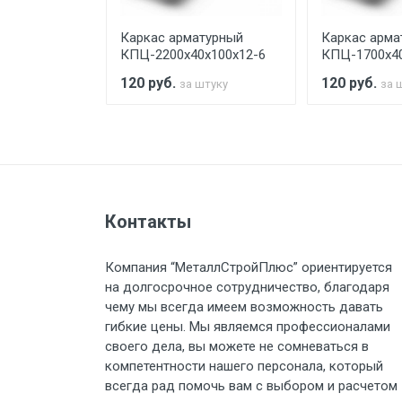
турный
Каркас арматурный
Каркас арма
Стоимость доставки по РФ рас
х100х12-6
КПЦ-2200х40х100х12-6
КПЦ-1700х40
120
руб.
120
руб.
штуку
за штуку
за 
Тип транспорта
Груз до 6 м, вес до 1.5 тн
Контакты
Груз до 6 м, вес до 2 тн
Компания “МеталлСтройПлюс” ориентируется
на долгосрочное сотрудничество, благодаря
Груз до 6 м, вес до 3 тн
чему мы всегда имеем возможность давать
гибкие цены. Мы являемся профессионалами
Груз до 6 м, вес до 5 тн
своего дела, вы можете не сомневаться в
компетентности нашего персонала, который
Груз до 6 м, вес до 8 тн
всегда рад помочь вам с выбором и расчетом