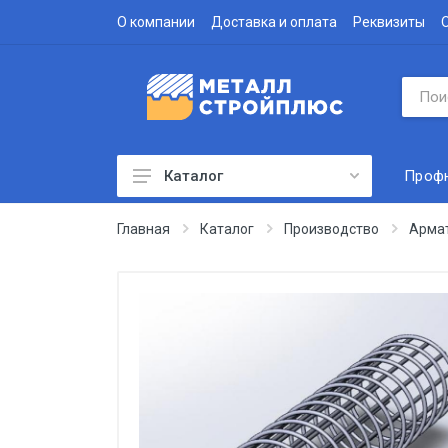
О компании
Доставка и оплата
Реквизиты
Проф
Каталог
Профнастил
Главная
Каталог
Производство
Арма
Водосточная система
Доборные элементы
Металлочерепица
Гофролист
Сэндвич-панели
Метизы