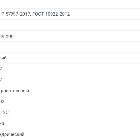
 Р 57997-2017, ГОСТ 10922-2012
колонн
лый
7
2
транственный
02
5Г2С
ия
ндрический