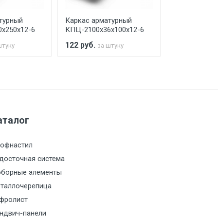
турный
Каркас арматурный
Каркас арма
х250х12-6
КПЦ-2100х36х100х12-6
КПЦ-2100х40
122
руб.
104
руб.
штуку
за штуку
за 
а МКАД
м за МКАД
аталог
м за МКАД
офнастил
м за МКАД
досточная система
борные элементы
м за МКАД
таллочерепица
фролист
м за МКАД
ндвич-панели