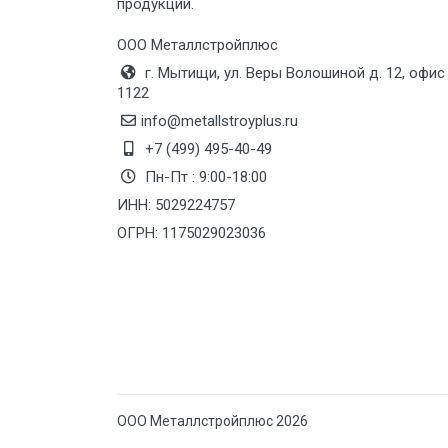
продукции.
Груз до 6 м, вес до 10 тн
ООО Металлстройплюс
г. Мытищи, ул. Веры Волошиной д. 12, офис
Груз до 12 м, вес до 20 тн
1122
info@metallstroyplus.ru
Манипулятор до 6 м, вес до 5 тн
+7 (499) 495-40-49
Пн-Пт : 9:00-18:00
ИНН: 5029224757
Манипулятор до 6 м, вес до 8 тн
ОГРН: 1175029023036
Манипулятор до 6 м, вес до 10 тн
Манипулятор до 12 м, вес до 20
тн
ООО Металлстройплюс 2026