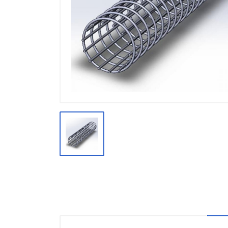
Производство
Штакетник
Черный металлопрокат
Нержавеющий металлопрокат
Трубы
Детали трубопроводов и
метизы
Оцинкованный металлопрокат
Запорная арматура
Цветные металлы
Поликарбонат
ЖБИ