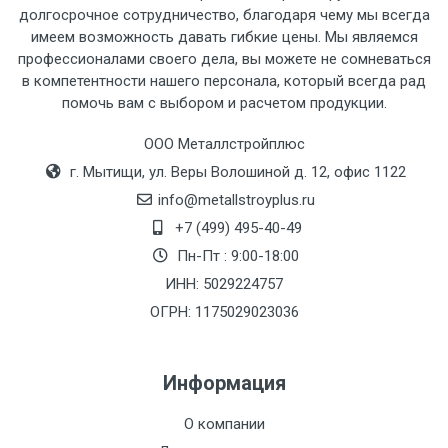
рассчитывается индивидуально.
долгосрочное сотрудничество, благодаря чему мы всегда
имеем возможность давать гибкие цены. Мы являемся
профессионалами своего дела, вы можете не сомневаться
в компетентности нашего персонала, который всегда рад
помочь вам с выбором и расчетом продукции.
Тип
Ставка
ТТК
Садовое
1к
транспорта
по
ООО Металлстройплюс
Москве
г. Мытищи, ул. Веры Волошиной д. 12, офис 1122
(7+1ч.)
info@metallstroyplus.ru
+7 (499) 495-40-49
Груз до 6 м,
5500 с
500
500
27р
Пн-Пт : 9:00-18:00
вес до 1.5 тн
НДС
МК
ИНН: 5029224757
ОГРН: 1175029023036
Груз до 6 м,
6500 с
1000
1000
35р
вес до 2 тн
НДС
МК
Информация
Груз до 6 м,
7500 с
1000
1000
35р
О компании
вес до 3 тн
НДС
МК