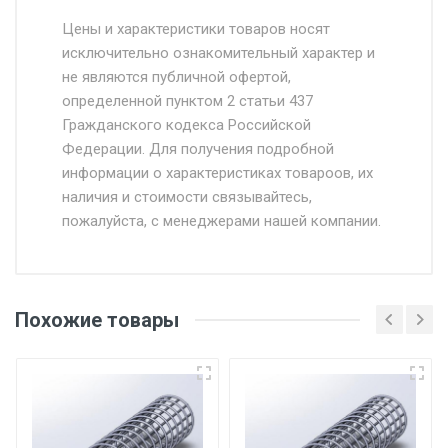
Стоимость доставки от 4500 руб. по
Москве и Московской области.
Цены и характеристики товаров носят
исключительно ознакомительный характер и
Доставка осуществляется собственным и
не являются публичной офертой,
определенной пунктом 2 статьи 437
наёмным транспортом, стоимость
Гражданского кодекса Российской
доставки рассчитывается Ставка + км от
Федерации. Для получения подробной
МКАД, Въезд на ТТК и Садовое кольцо +
информации о характеристиках товароов, их
от 500.
наличия и стоимости связывайтесь,
пожалуйста, с менеджерами нашей компании.
Доставка в течении 1 рабочего дня 24/7.
Отгрузка товара производится при наличии
оригинала доверенности и паспорта. При
Похожие товары
несоблюдении указанных требований,
поставщик вправе отказать покупателю в
передаче товара без возмещения каких-
либо убытков, и требовать от покупателя
уплаты понесенных расходов.