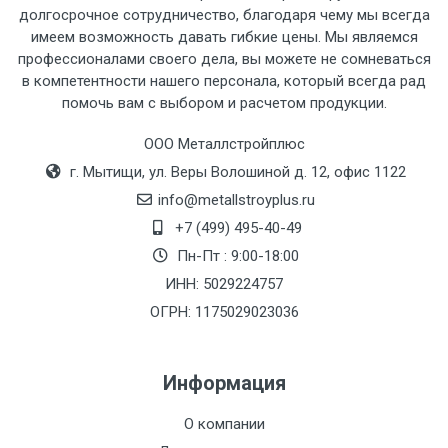
рассчитывается индивидуально.
долгосрочное сотрудничество, благодаря чему мы всегда
имеем возможность давать гибкие цены. Мы являемся
профессионалами своего дела, вы можете не сомневаться
в компетентности нашего персонала, который всегда рад
помочь вам с выбором и расчетом продукции.
Тип
Ставка
ТТК
Садовое
1к
транспорта
по
ООО Металлстройплюс
Москве
г. Мытищи, ул. Веры Волошиной д. 12, офис 1122
(7+1ч.)
info@metallstroyplus.ru
+7 (499) 495-40-49
Груз до 6 м,
5500 с
500
500
27р
Пн-Пт : 9:00-18:00
вес до 1.5 тн
НДС
МК
ИНН: 5029224757
ОГРН: 1175029023036
Груз до 6 м,
6500 с
1000
1000
35р
вес до 2 тн
НДС
МК
Информация
Груз до 6 м,
7500 с
1000
1000
35р
О компании
вес до 3 тн
НДС
МК