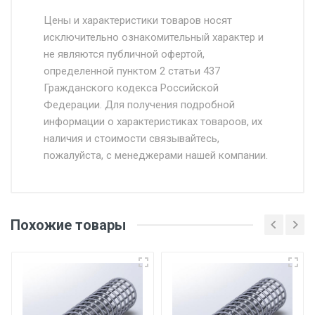
Стоимость доставки от 4500 руб. по
Москве и Московской области.
Цены и характеристики товаров носят
исключительно ознакомительный характер и
Доставка осуществляется собственным и
не являются публичной офертой,
определенной пунктом 2 статьи 437
наёмным транспортом, стоимость
Гражданского кодекса Российской
доставки рассчитывается Ставка + км от
Федерации. Для получения подробной
МКАД, Въезд на ТТК и Садовое кольцо +
информации о характеристиках товароов, их
от 500.
наличия и стоимости связывайтесь,
пожалуйста, с менеджерами нашей компании.
Доставка в течении 1 рабочего дня 24/7.
Отгрузка товара производится при наличии
оригинала доверенности и паспорта. При
Похожие товары
несоблюдении указанных требований,
поставщик вправе отказать покупателю в
передаче товара без возмещения каких-
либо убытков, и требовать от покупателя
уплаты понесенных расходов.