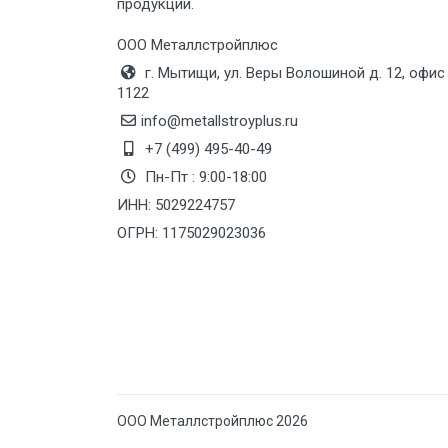
продукции.
Груз до 6 м, вес до 10 тн
ООО Металлстройплюс
г. Мытищи, ул. Веры Волошиной д. 12, офис
Груз до 12 м, вес до 20 тн
1122
info@metallstroyplus.ru
Манипулятор до 6 м, вес до 5 тн
+7 (499) 495-40-49
Пн-Пт : 9:00-18:00
ИНН: 5029224757
Манипулятор до 6 м, вес до 8 тн
ОГРН: 1175029023036
Манипулятор до 6 м, вес до 10 тн
Манипулятор до 12 м, вес до 20
тн
ООО Металлстройплюс 2026