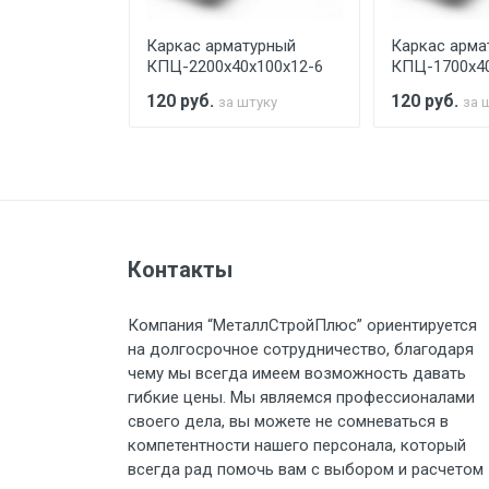
турный
Каркас арматурный
Каркас арма
Стоимость доставки по РФ рас
х100х12-6
КПЦ-2200х40х100х12-6
КПЦ-1700х40
120
руб.
120
руб.
штуку
за штуку
за 
Тип транспорта
Груз до 6 м, вес до 1.5 тн
Контакты
Груз до 6 м, вес до 2 тн
Компания “МеталлСтройПлюс” ориентируется
на долгосрочное сотрудничество, благодаря
Груз до 6 м, вес до 3 тн
чему мы всегда имеем возможность давать
гибкие цены. Мы являемся профессионалами
Груз до 6 м, вес до 5 тн
своего дела, вы можете не сомневаться в
компетентности нашего персонала, который
Груз до 6 м, вес до 8 тн
всегда рад помочь вам с выбором и расчетом