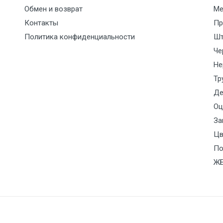
Обмен и возврат
Ме
10500 с НДС
1500
1500
45р./к
Контакты
Пр
Политика конфиденциальности
Шт
12500 с НДС
2000
2000
55р./к
Че
Не
9000 с НДС (7+1ч.)
1500
1500
По сог
отдел
Тр
Де
12500 с НДС (7+1ч.)
2000
2000
По сог
Оц
отдел
За
Цв
15500 с НДС (7+1ч.)
2500
2500
По сог
По
отдел
Ж
21000 с НДС (7+1ч.)
3000
3000
По сог
отдел