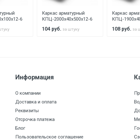
турный
Каркас арматурный
Каркас арма
считывается индивидуально.
х100х12-6
КПЦ-2000х40х500х12-6
КПЦ-1900х40
104
руб.
108
руб.
штуку
за штуку
за 
Ставка по Москве
ТТК
Садовое
1км з
(7+1ч.)
5500 с НДС
500
500
27р./к
Информация
К
6500 с НДС
1000
1000
35р./к
О компании
Пр
7500 с НДС
1000
1000
35р./к
Доставка и оплата
Во
Реквизиты
До
9000 с НДС
1000
1000
40р./к
Отсрочка платежа
Ме
Блог
Го
10000 с НДС
1500
1500
45р./к
Пользовательское соглашение
Сэ