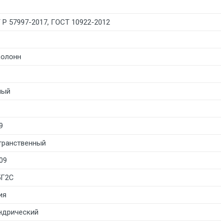
 Р 57997-2017, ГОСТ 10922-2012
колонн
лый
9
транственный
09
5Г2С
ия
ндрический