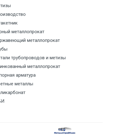
тизы
м за МКАД
оизводство
акетник
м за МКАД
рный металлопрокат
ржавеющий металлопрокат
ласованию с транспортным
ом
убы
тали трубопроводов и метизы
ласованию с транспортным
инкованный металлопрокат
ом
порная арматура
етные металлы
ласованию с транспортным
ликарбонат
ом
БИ
ласованию с транспортным
ом