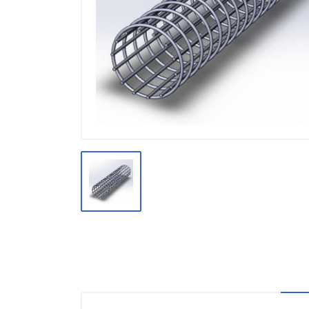
Производство
Штакетник
Черный металлопрокат
Нержавеющий металлопрокат
Трубы
Детали трубопроводов и
метизы
Оцинкованный металлопрокат
Запорная арматура
Цветные металлы
Поликарбонат
ЖБИ