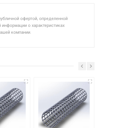
читывается Ставка + км от МКАД,
публичной офертой, определенной
й информации о характеристиках
нашей компании.
облюдении указанных требований,
ытков, и требовать от покупателя
ко в открытую машину. Ручная
го а/м. На разгрузку автомобиля