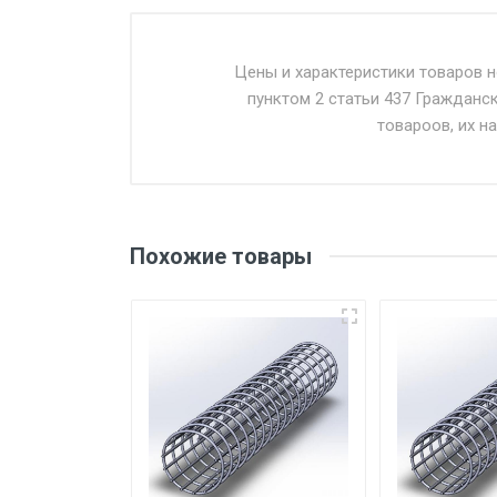
Стоимость доставки от 4500 ру
Доставка осуществляется собс
Цены и характеристики товаров 
пунктом 2 статьи 437 Гражданс
Въезд на ТТК и Садовое кольцо 
товароов, их н
Доставка в течении 1 рабочего 
Отгрузка товара производится 
поставщик вправе отказать пок
Похожие товары
уплаты понесенных расходов.
Самовывоз со склада г. Ивант
погрузка оплачивается дополн
Уведомление об оплате обязат
При доставке товара, Клиент з
предоставляется не более 2-х ч