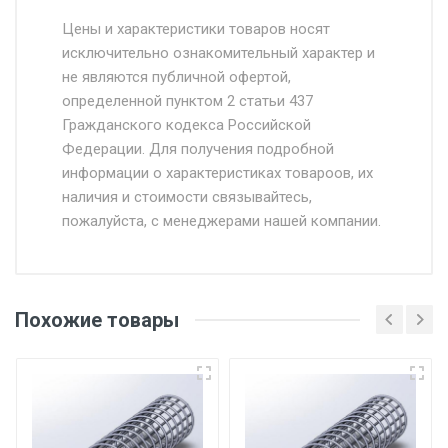
Стоимость доставки от 4500 руб. по
Москве и Московской области.
Цены и характеристики товаров носят
исключительно ознакомительный характер и
Доставка осуществляется собственным и
не являются публичной офертой,
определенной пунктом 2 статьи 437
наёмным транспортом, стоимость
Гражданского кодекса Российской
доставки рассчитывается Ставка + км от
Федерации. Для получения подробной
МКАД, Въезд на ТТК и Садовое кольцо +
информации о характеристиках товароов, их
от 500.
наличия и стоимости связывайтесь,
пожалуйста, с менеджерами нашей компании.
Доставка в течении 1 рабочего дня 24/7.
Отгрузка товара производится при наличии
оригинала доверенности и паспорта. При
Похожие товары
несоблюдении указанных требований,
поставщик вправе отказать покупателю в
передаче товара без возмещения каких-
либо убытков, и требовать от покупателя
уплаты понесенных расходов.