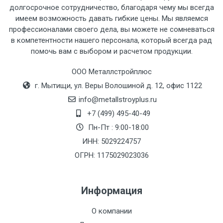
рассчитывается индивидуально.
долгосрочное сотрудничество, благодаря чему мы всегда
имеем возможность давать гибкие цены. Мы являемся
профессионалами своего дела, вы можете не сомневаться
в компетентности нашего персонала, который всегда рад
помочь вам с выбором и расчетом продукции.
Тип
Ставка
ТТК
Садовое
1к
транспорта
по
ООО Металлстройплюс
Москве
г. Мытищи, ул. Веры Волошиной д. 12, офис 1122
(7+1ч.)
info@metallstroyplus.ru
+7 (499) 495-40-49
Груз до 6 м,
5500 с
500
500
27р
Пн-Пт : 9:00-18:00
вес до 1.5 тн
НДС
МК
ИНН: 5029224757
ОГРН: 1175029023036
Груз до 6 м,
6500 с
1000
1000
35р
вес до 2 тн
НДС
МК
Информация
Груз до 6 м,
7500 с
1000
1000
35р
О компании
вес до 3 тн
НДС
МК