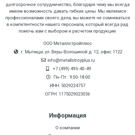
рассчитывается индивидуально.
долгосрочное сотрудничество, благодаря чему мы всегда
имеем возможность давать гибкие цены. Мы являемся
профессионалами своего дела, вы можете не сомневаться
в компетентности нашего персонала, который всегда рад
помочь вам с выбором и расчетом продукции.
Тип
Ставка
ТТК
Садовое
1к
транспорта
по
ООО Металлстройплюс
Москве
г. Мытищи, ул. Веры Волошиной д. 12, офис 1122
(7+1ч.)
info@metallstroyplus.ru
+7 (499) 495-40-49
Груз до 6 м,
5500 с
500
500
27р
Пн-Пт : 9:00-18:00
вес до 1.5 тн
НДС
МК
ИНН: 5029224757
ОГРН: 1175029023036
Груз до 6 м,
6500 с
1000
1000
35р
вес до 2 тн
НДС
МК
Информация
Груз до 6 м,
7500 с
1000
1000
35р
О компании
вес до 3 тн
НДС
МК