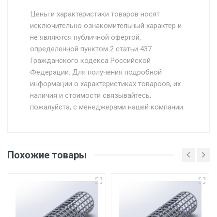
Стоимость доставки от 4500 руб. по
Москве и Московской области.
Цены и характеристики товаров носят
исключительно ознакомительный характер и
Доставка осуществляется собственным и
не являются публичной офертой,
определенной пунктом 2 статьи 437
наёмным транспортом, стоимость
Гражданского кодекса Российской
доставки рассчитывается Ставка + км от
Федерации. Для получения подробной
МКАД, Въезд на ТТК и Садовое кольцо +
информации о характеристиках товароов, их
от 500.
наличия и стоимости связывайтесь,
пожалуйста, с менеджерами нашей компании.
Доставка в течении 1 рабочего дня 24/7.
Отгрузка товара производится при наличии
оригинала доверенности и паспорта. При
Похожие товары
несоблюдении указанных требований,
поставщик вправе отказать покупателю в
передаче товара без возмещения каких-
либо убытков, и требовать от покупателя
уплаты понесенных расходов.