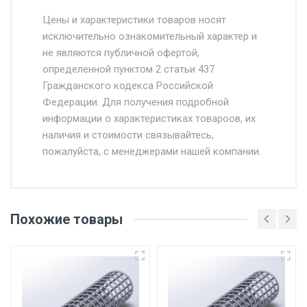
Стоимость доставки от 4500 руб. по
Москве и Московской области.
Цены и характеристики товаров носят
исключительно ознакомительный характер и
Доставка осуществляется собственным и
не являются публичной офертой,
определенной пунктом 2 статьи 437
наёмным транспортом, стоимость
Гражданского кодекса Российской
доставки рассчитывается Ставка + км от
Федерации. Для получения подробной
МКАД, Въезд на ТТК и Садовое кольцо +
информации о характеристиках товароов, их
от 500.
наличия и стоимости связывайтесь,
пожалуйста, с менеджерами нашей компании.
Доставка в течении 1 рабочего дня 24/7.
Отгрузка товара производится при наличии
оригинала доверенности и паспорта. При
Похожие товары
несоблюдении указанных требований,
поставщик вправе отказать покупателю в
передаче товара без возмещения каких-
либо убытков, и требовать от покупателя
уплаты понесенных расходов.