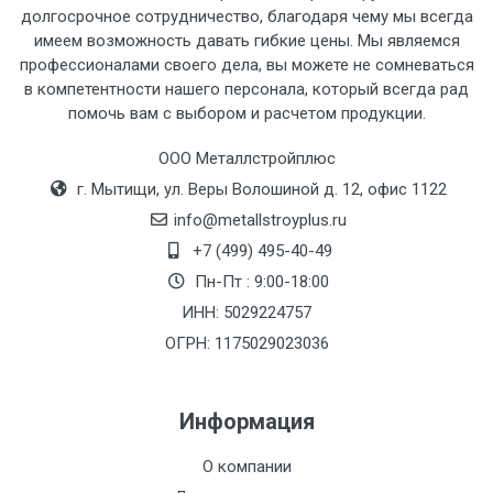
рассчитывается индивидуально.
долгосрочное сотрудничество, благодаря чему мы всегда
имеем возможность давать гибкие цены. Мы являемся
профессионалами своего дела, вы можете не сомневаться
в компетентности нашего персонала, который всегда рад
помочь вам с выбором и расчетом продукции.
Тип
Ставка
ТТК
Садовое
1к
транспорта
по
ООО Металлстройплюс
Москве
г. Мытищи, ул. Веры Волошиной д. 12, офис 1122
(7+1ч.)
info@metallstroyplus.ru
+7 (499) 495-40-49
Груз до 6 м,
5500 с
500
500
27р
Пн-Пт : 9:00-18:00
вес до 1.5 тн
НДС
МК
ИНН: 5029224757
ОГРН: 1175029023036
Груз до 6 м,
6500 с
1000
1000
35р
вес до 2 тн
НДС
МК
Информация
Груз до 6 м,
7500 с
1000
1000
35р
О компании
вес до 3 тн
НДС
МК