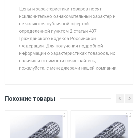
Стоимость доставки от 4500 руб. по
Москве и Московской области.
Цены и характеристики товаров носят
исключительно ознакомительный характер и
Доставка осуществляется собственным и
не являются публичной офертой,
определенной пунктом 2 статьи 437
наёмным транспортом, стоимость
Гражданского кодекса Российской
доставки рассчитывается Ставка + км от
Федерации. Для получения подробной
МКАД, Въезд на ТТК и Садовое кольцо +
информации о характеристиках товароов, их
от 500.
наличия и стоимости связывайтесь,
пожалуйста, с менеджерами нашей компании.
Доставка в течении 1 рабочего дня 24/7.
Отгрузка товара производится при наличии
оригинала доверенности и паспорта. При
Похожие товары
несоблюдении указанных требований,
поставщик вправе отказать покупателю в
передаче товара без возмещения каких-
либо убытков, и требовать от покупателя
уплаты понесенных расходов.