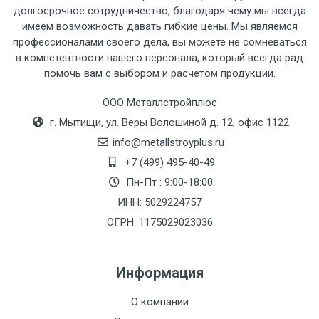
рассчитывается индивидуально.
долгосрочное сотрудничество, благодаря чему мы всегда
имеем возможность давать гибкие цены. Мы являемся
профессионалами своего дела, вы можете не сомневаться
в компетентности нашего персонала, который всегда рад
помочь вам с выбором и расчетом продукции.
Тип
Ставка
ТТК
Садовое
1к
транспорта
по
ООО Металлстройплюс
Москве
г. Мытищи, ул. Веры Волошиной д. 12, офис 1122
(7+1ч.)
info@metallstroyplus.ru
+7 (499) 495-40-49
Груз до 6 м,
5500 с
500
500
27р
Пн-Пт : 9:00-18:00
вес до 1.5 тн
НДС
МК
ИНН: 5029224757
ОГРН: 1175029023036
Груз до 6 м,
6500 с
1000
1000
35р
вес до 2 тн
НДС
МК
Информация
Груз до 6 м,
7500 с
1000
1000
35р
О компании
вес до 3 тн
НДС
МК