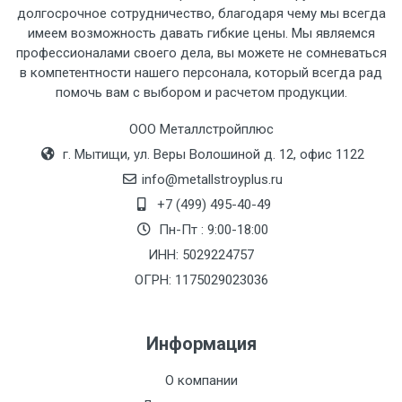
рассчитывается индивидуально.
долгосрочное сотрудничество, благодаря чему мы всегда
имеем возможность давать гибкие цены. Мы являемся
профессионалами своего дела, вы можете не сомневаться
в компетентности нашего персонала, который всегда рад
помочь вам с выбором и расчетом продукции.
Тип
Ставка
ТТК
Садовое
1к
транспорта
по
ООО Металлстройплюс
Москве
г. Мытищи, ул. Веры Волошиной д. 12, офис 1122
(7+1ч.)
info@metallstroyplus.ru
+7 (499) 495-40-49
Груз до 6 м,
5500 с
500
500
27р
Пн-Пт : 9:00-18:00
вес до 1.5 тн
НДС
МК
ИНН: 5029224757
ОГРН: 1175029023036
Груз до 6 м,
6500 с
1000
1000
35р
вес до 2 тн
НДС
МК
Информация
Груз до 6 м,
7500 с
1000
1000
35р
О компании
вес до 3 тн
НДС
МК