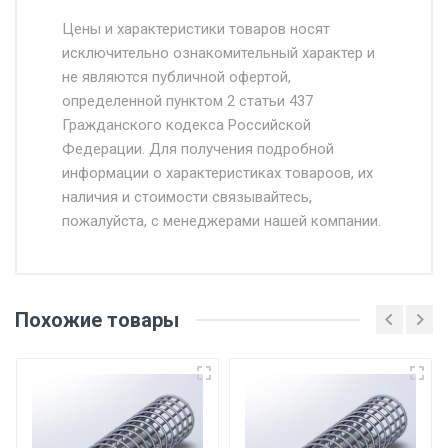
Стоимость доставки от 4500 руб. по
Москве и Московской области.
Цены и характеристики товаров носят
исключительно ознакомительный характер и
Доставка осуществляется собственным и
не являются публичной офертой,
определенной пунктом 2 статьи 437
наёмным транспортом, стоимость
Гражданского кодекса Российской
доставки рассчитывается Ставка + км от
Федерации. Для получения подробной
МКАД, Въезд на ТТК и Садовое кольцо +
информации о характеристиках товароов, их
от 500.
наличия и стоимости связывайтесь,
пожалуйста, с менеджерами нашей компании.
Доставка в течении 1 рабочего дня 24/7.
Отгрузка товара производится при наличии
оригинала доверенности и паспорта. При
Похожие товары
несоблюдении указанных требований,
поставщик вправе отказать покупателю в
передаче товара без возмещения каких-
либо убытков, и требовать от покупателя
уплаты понесенных расходов.