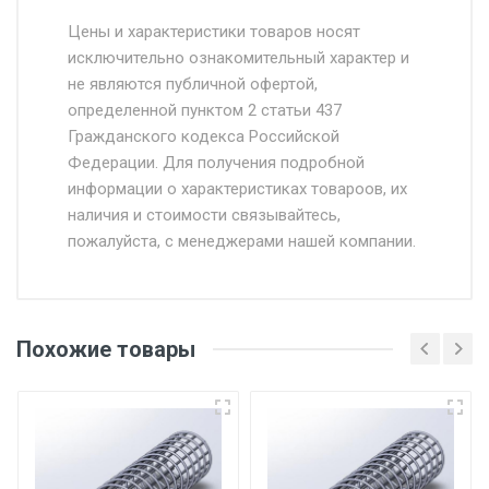
Стоимость доставки от 4500 руб. по
Москве и Московской области.
Цены и характеристики товаров носят
исключительно ознакомительный характер и
Доставка осуществляется собственным и
не являются публичной офертой,
определенной пунктом 2 статьи 437
наёмным транспортом, стоимость
Гражданского кодекса Российской
доставки рассчитывается Ставка + км от
Федерации. Для получения подробной
МКАД, Въезд на ТТК и Садовое кольцо +
информации о характеристиках товароов, их
от 500.
наличия и стоимости связывайтесь,
пожалуйста, с менеджерами нашей компании.
Доставка в течении 1 рабочего дня 24/7.
Отгрузка товара производится при наличии
оригинала доверенности и паспорта. При
Похожие товары
несоблюдении указанных требований,
поставщик вправе отказать покупателю в
передаче товара без возмещения каких-
либо убытков, и требовать от покупателя
уплаты понесенных расходов.