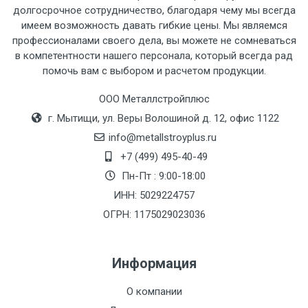
рассчитывается индивидуально.
долгосрочное сотрудничество, благодаря чему мы всегда
имеем возможность давать гибкие цены. Мы являемся
профессионалами своего дела, вы можете не сомневаться
в компетентности нашего персонала, который всегда рад
помочь вам с выбором и расчетом продукции.
Тип
Ставка
ТТК
Садовое
1к
транспорта
по
ООО Металлстройплюс
Москве
г. Мытищи, ул. Веры Волошиной д. 12, офис 1122
(7+1ч.)
info@metallstroyplus.ru
+7 (499) 495-40-49
Груз до 6 м,
5500 с
500
500
27р
Пн-Пт : 9:00-18:00
вес до 1.5 тн
НДС
МК
ИНН: 5029224757
ОГРН: 1175029023036
Груз до 6 м,
6500 с
1000
1000
35р
вес до 2 тн
НДС
МК
Информация
Груз до 6 м,
7500 с
1000
1000
35р
О компании
вес до 3 тн
НДС
МК