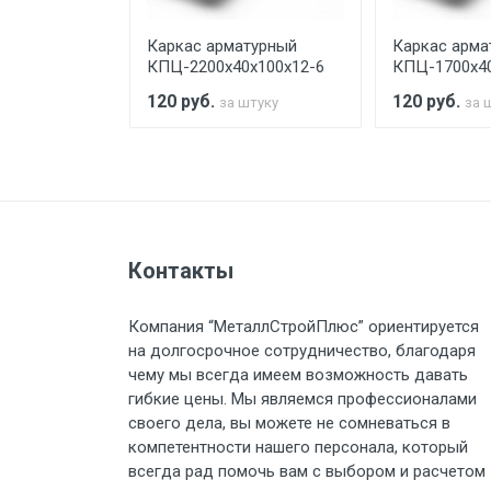
турный
Каркас арматурный
Каркас арма
Стоимость доставки по РФ рас
х100х12-6
КПЦ-2200х40х100х12-6
КПЦ-1700х40
120
руб.
120
руб.
штуку
за штуку
за 
Тип транспорта
Груз до 6 м, вес до 1.5 тн
Контакты
Груз до 6 м, вес до 2 тн
Компания “МеталлСтройПлюс” ориентируется
на долгосрочное сотрудничество, благодаря
Груз до 6 м, вес до 3 тн
чему мы всегда имеем возможность давать
гибкие цены. Мы являемся профессионалами
Груз до 6 м, вес до 5 тн
своего дела, вы можете не сомневаться в
компетентности нашего персонала, который
Груз до 6 м, вес до 8 тн
всегда рад помочь вам с выбором и расчетом