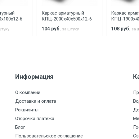
турный
Каркас арматурный
Каркас арма
считывается индивидуально.
х100х12-6
КПЦ-2000х40х500х12-6
КПЦ-1900х40
104
руб.
108
руб.
штуку
за штуку
за 
Ставка по Москве
ТТК
Садовое
1км з
(7+1ч.)
5500 с НДС
500
500
27р./к
Информация
К
6500 с НДС
1000
1000
35р./к
О компании
Пр
7500 с НДС
1000
1000
35р./к
Доставка и оплата
Во
Реквизиты
До
9000 с НДС
1000
1000
40р./к
Отсрочка платежа
Ме
Блог
Го
10000 с НДС
1500
1500
45р./к
Пользовательское соглашение
Сэ