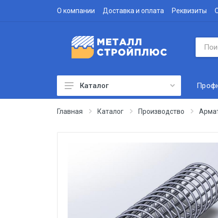
О компании
Доставка и оплата
Реквизиты
Проф
Каталог
Профнастил
Главная
Каталог
Производство
Арма
Водосточная система
Доборные элементы
Металлочерепица
Гофролист
Сэндвич-панели
Метизы