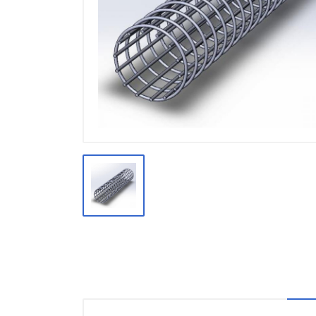
Производство
Штакетник
Черный металлопрокат
Нержавеющий металлопрокат
Трубы
Детали трубопроводов и
метизы
Оцинкованный металлопрокат
Запорная арматура
Цветные металлы
Поликарбонат
ЖБИ