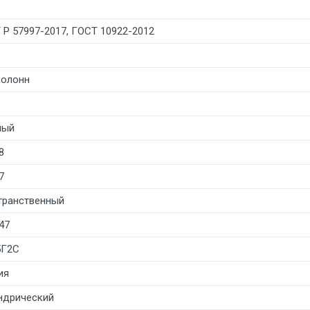
 Р 57997-2017, ГОСТ 10922-2012
колонн
лый
8
7
транственный
47
5Г2С
ия
ндрический