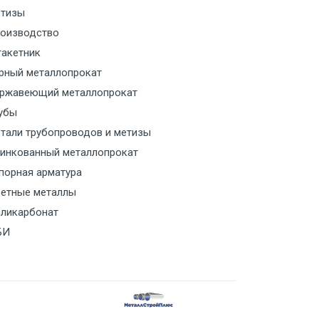
тизы
м за МКАД
оизводство
акетник
м за МКАД
рный металлопрокат
ржавеющий металлопрокат
ласованию с транспортным
ом
убы
тали трубопроводов и метизы
ласованию с транспортным
инкованный металлопрокат
ом
порная арматура
етные металлы
ласованию с транспортным
ликарбонат
ом
БИ
ласованию с транспортным
ом