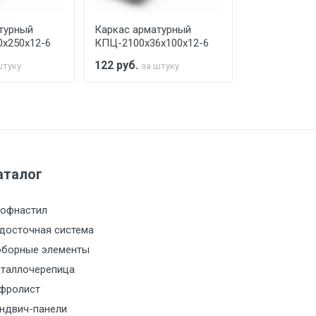
турный
Каркас арматурный
Каркас арма
х250х12-6
КПЦ-2100х36х100х12-6
КПЦ-2100х40
122
руб.
104
руб.
штуку
за штуку
за 
а МКАД
м за МКАД
аталог
м за МКАД
офнастил
м за МКАД
досточная система
борные элементы
м за МКАД
таллочерепица
фролист
м за МКАД
ндвич-панели