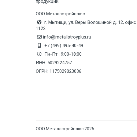
продукции.
Груз до 6 м, вес до 10 тн
ООО Металлстройплюс
г. Мытищи, ул. Веры Волошиной д. 12, офис
Груз до 12 м, вес до 20 тн
1122
info@metallstroyplus.ru
Манипулятор до 6 м, вес до 5 тн
+7 (499) 495-40-49
Пн-Пт : 9:00-18:00
ИНН: 5029224757
Манипулятор до 6 м, вес до 8 тн
ОГРН: 1175029023036
Манипулятор до 6 м, вес до 10 тн
Манипулятор до 12 м, вес до 20
тн
ООО Металлстройплюс 2026