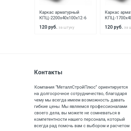
турный
Каркас арматурный
Каркас арма
Стоимость доставки по РФ рас
х100х12-6
КПЦ-2200х40х100х12-6
КПЦ-1700х40
120
руб.
120
руб.
штуку
за штуку
за 
Тип транспорта
Груз до 6 м, вес до 1.5 тн
Контакты
Груз до 6 м, вес до 2 тн
Компания “МеталлСтройПлюс” ориентируется
на долгосрочное сотрудничество, благодаря
Груз до 6 м, вес до 3 тн
чему мы всегда имеем возможность давать
гибкие цены. Мы являемся профессионалами
Груз до 6 м, вес до 5 тн
своего дела, вы можете не сомневаться в
компетентности нашего персонала, который
Груз до 6 м, вес до 8 тн
всегда рад помочь вам с выбором и расчетом