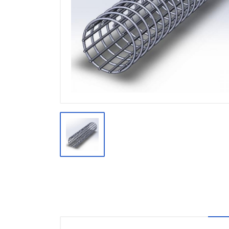
Производство
Штакетник
Черный металлопрокат
Нержавеющий металлопрокат
Трубы
Детали трубопроводов и
метизы
Оцинкованный металлопрокат
Запорная арматура
Цветные металлы
Поликарбонат
ЖБИ