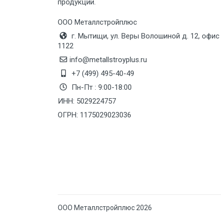
продукции.
Груз до 6 м, вес до 10 тн
ООО Металлстройплюс
г. Мытищи, ул. Веры Волошиной д. 12, офис
Груз до 12 м, вес до 20 тн
1122
info@metallstroyplus.ru
Манипулятор до 6 м, вес до 5 тн
+7 (499) 495-40-49
Пн-Пт : 9:00-18:00
ИНН: 5029224757
Манипулятор до 6 м, вес до 8 тн
ОГРН: 1175029023036
Манипулятор до 6 м, вес до 10 тн
Манипулятор до 12 м, вес до 20
тн
ООО Металлстройплюс 2026