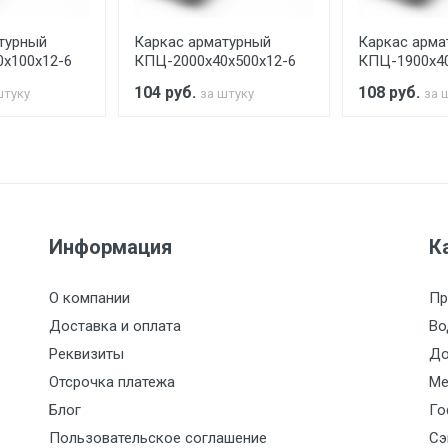
турный
Каркас арматурный
Каркас арма
считывается индивидуально.
х100х12-6
КПЦ-2000х40х500х12-6
КПЦ-1900х40
104
руб.
108
руб.
штуку
за штуку
за 
Ставка по Москве
ТТК
Садовое
1км з
(7+1ч.)
5500 с НДС
500
500
27р./к
Информация
К
6500 с НДС
1000
1000
35р./к
О компании
Пр
7500 с НДС
1000
1000
35р./к
Доставка и оплата
Во
Реквизиты
До
9000 с НДС
1000
1000
40р./к
Отсрочка платежа
Ме
Блог
Го
10000 с НДС
1500
1500
45р./к
Пользовательское соглашение
Сэ