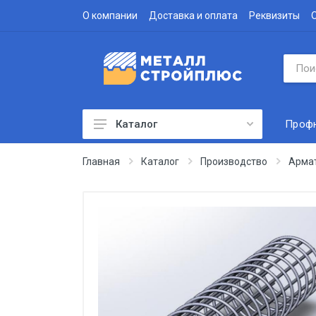
О компании
Доставка и оплата
Реквизиты
Проф
Каталог
Профнастил
Главная
Каталог
Производство
Арма
Водосточная система
Доборные элементы
Металлочерепица
Гофролист
Сэндвич-панели
Метизы