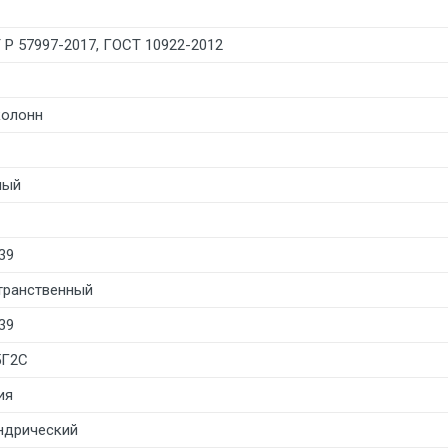
 Р 57997-2017, ГОСТ 10922-2012
колонн
лый
39
транственный
39
5Г2С
ия
ндрический