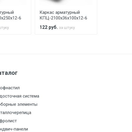
турный
Каркас арматурный
Каркас арма
х250х12-6
КПЦ-2100х36х100х12-6
КПЦ-2100х40
122
руб.
104
руб.
штуку
за штуку
за 
а МКАД
м за МКАД
аталог
м за МКАД
офнастил
м за МКАД
досточная система
борные элементы
м за МКАД
таллочерепица
фролист
м за МКАД
ндвич-панели