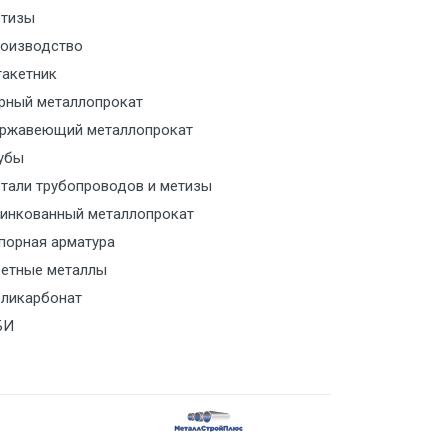
тизы
м за МКАД
оизводство
акетник
м за МКАД
рный металлопрокат
ржавеющий металлопрокат
ласованию с транспортным
ом
убы
тали трубопроводов и метизы
ласованию с транспортным
инкованный металлопрокат
ом
порная арматура
етные металлы
ласованию с транспортным
ликарбонат
ом
БИ
ласованию с транспортным
ом