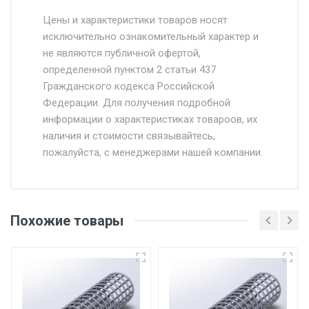
Стоимость доставки от 4500 руб. по
Москве и Московской области.
Цены и характеристики товаров носят
исключительно ознакомительный характер и
Доставка осуществляется собственным и
не являются публичной офертой,
определенной пунктом 2 статьи 437
наёмным транспортом, стоимость
Гражданского кодекса Российской
доставки рассчитывается Ставка + км от
Федерации. Для получения подробной
МКАД, Въезд на ТТК и Садовое кольцо +
информации о характеристиках товароов, их
от 500.
наличия и стоимости связывайтесь,
пожалуйста, с менеджерами нашей компании.
Доставка в течении 1 рабочего дня 24/7.
Отгрузка товара производится при наличии
оригинала доверенности и паспорта. При
Похожие товары
несоблюдении указанных требований,
поставщик вправе отказать покупателю в
передаче товара без возмещения каких-
либо убытков, и требовать от покупателя
уплаты понесенных расходов.