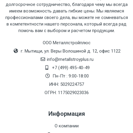
рассчитывается индивидуально.
долгосрочное сотрудничество, благодаря чему мы всегда
имеем возможность давать гибкие цены. Мы являемся
профессионалами своего дела, вы можете не сомневаться
в компетентности нашего персонала, который всегда рад
помочь вам с выбором и расчетом продукции.
Тип
Ставка
ТТК
Садовое
1к
транспорта
по
ООО Металлстройплюс
Москве
г. Мытищи, ул. Веры Волошиной д. 12, офис 1122
(7+1ч.)
info@metallstroyplus.ru
+7 (499) 495-40-49
Груз до 6 м,
5500 с
500
500
27р
Пн-Пт : 9:00-18:00
вес до 1.5 тн
НДС
МК
ИНН: 5029224757
ОГРН: 1175029023036
Груз до 6 м,
6500 с
1000
1000
35р
вес до 2 тн
НДС
МК
Информация
Груз до 6 м,
7500 с
1000
1000
35р
О компании
вес до 3 тн
НДС
МК