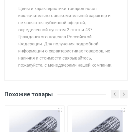
Стоимость доставки от 4500 руб. по
Москве и Московской области.
Цены и характеристики товаров носят
исключительно ознакомительный характер и
Доставка осуществляется собственным и
не являются публичной офертой,
определенной пунктом 2 статьи 437
наёмным транспортом, стоимость
Гражданского кодекса Российской
доставки рассчитывается Ставка + км от
Федерации. Для получения подробной
МКАД, Въезд на ТТК и Садовое кольцо +
информации о характеристиках товароов, их
от 500.
наличия и стоимости связывайтесь,
пожалуйста, с менеджерами нашей компании.
Доставка в течении 1 рабочего дня 24/7.
Отгрузка товара производится при наличии
оригинала доверенности и паспорта. При
Похожие товары
несоблюдении указанных требований,
поставщик вправе отказать покупателю в
передаче товара без возмещения каких-
либо убытков, и требовать от покупателя
уплаты понесенных расходов.