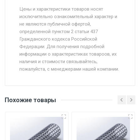
Стоимость доставки от 4500 руб. по
Москве и Московской области.
Цены и характеристики товаров носят
исключительно ознакомительный характер и
Доставка осуществляется собственным и
не являются публичной офертой,
определенной пунктом 2 статьи 437
наёмным транспортом, стоимость
Гражданского кодекса Российской
доставки рассчитывается Ставка + км от
Федерации. Для получения подробной
МКАД, Въезд на ТТК и Садовое кольцо +
информации о характеристиках товароов, их
от 500.
наличия и стоимости связывайтесь,
пожалуйста, с менеджерами нашей компании.
Доставка в течении 1 рабочего дня 24/7.
Отгрузка товара производится при наличии
оригинала доверенности и паспорта. При
Похожие товары
несоблюдении указанных требований,
поставщик вправе отказать покупателю в
передаче товара без возмещения каких-
либо убытков, и требовать от покупателя
уплаты понесенных расходов.