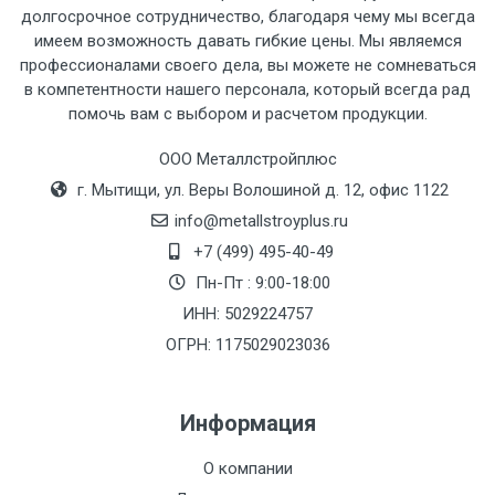
рассчитывается индивидуально.
долгосрочное сотрудничество, благодаря чему мы всегда
имеем возможность давать гибкие цены. Мы являемся
профессионалами своего дела, вы можете не сомневаться
в компетентности нашего персонала, который всегда рад
помочь вам с выбором и расчетом продукции.
Тип
Ставка
ТТК
Садовое
1к
транспорта
по
ООО Металлстройплюс
Москве
г. Мытищи, ул. Веры Волошиной д. 12, офис 1122
(7+1ч.)
info@metallstroyplus.ru
+7 (499) 495-40-49
Груз до 6 м,
5500 с
500
500
27р
Пн-Пт : 9:00-18:00
вес до 1.5 тн
НДС
МК
ИНН: 5029224757
ОГРН: 1175029023036
Груз до 6 м,
6500 с
1000
1000
35р
вес до 2 тн
НДС
МК
Информация
Груз до 6 м,
7500 с
1000
1000
35р
О компании
вес до 3 тн
НДС
МК