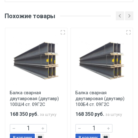
Отгрузка товара производится при наличии
оригинала доверенности и паспорта. При
Похожие товары
несоблюдении указанных требований,
поставщик вправе отказать покупателю в
передаче товара без возмещения каких-
либо убытков, и требовать от покупателя
уплаты понесенных расходов.
Самовывоз со склада г. Ивантеевка
Центральный проезд 27. Погрузка
производится только в открытую машину.
Ручная погрузка оплачивается
Балка сварная
Балка сварная
двутавровая (двутавр)
двутавровая (двутавр)
дополнительно в размере, установленном
100Ш4 ст. 09Г2С
100Б4 ст. 09Г2С
поставщиком.
168 350
руб.
168 350
руб.
за штуку
за штуку
Уведомление об оплате обязательно.
В корзину
В корзину