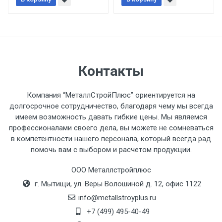
При доставке товара, Клиент заранее
обязан обеспечить подъезные пути для
разгружаемого а/м. На разгрузку
автомобиля предоставляется не более 2-х
часов.
Контакты
Стоимость доставки по РФ
рассчитывается индивидуально.
Компания “МеталлСтройПлюс” ориентируется на
долгосрочное сотрудничество, благодаря чему мы всегда
имеем возможность давать гибкие цены. Мы являемся
профессионалами своего дела, вы можете не сомневаться
в компетентности нашего персонала, который всегда рад
Тип
Ставка
ТТК
Садовое
1к
помочь вам с выбором и расчетом продукции.
транспорта
по
ООО Металлстройплюс
Москве
г. Мытищи, ул. Веры Волошиной д. 12, офис 1122
(7+1ч.)
info@metallstroyplus.ru
Груз до 6 м,
5500 с
500
500
27р
+7 (499) 495-40-49