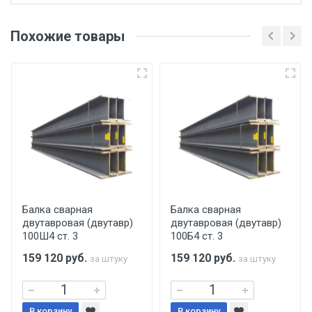
Отгрузка товара производится при наличии
оригинала доверенности и паспорта. При
Похожие товары
несоблюдении указанных требований,
поставщик вправе отказать покупателю в
передаче товара без возмещения каких-
либо убытков, и требовать от покупателя
уплаты понесенных расходов.
Самовывоз со склада г. Ивантеевка
Центральный проезд 27. Погрузка
производится только в открытую машину.
Ручная погрузка оплачивается
Балка сварная
Балка сварная
двутавровая (двутавр)
двутавровая (двутавр)
дополнительно в размере, установленном
100Ш4 ст. 3
100Б4 ст. 3
поставщиком.
159 120
руб.
159 120
руб.
за штуку
за штуку
Уведомление об оплате обязательно.
В корзину
В корзину