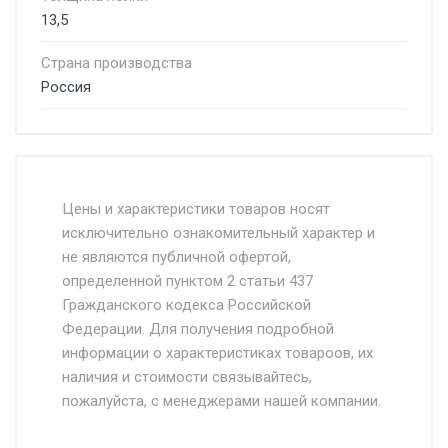
13,5
Страна производства
Россия
Стоимость доставки от 4500 руб. по
Москве и Московской области.
Цены и характеристики товаров носят
исключительно ознакомительный характер и
Доставка осуществляется собственным и
не являются публичной офертой,
определенной пунктом 2 статьи 437
наёмным транспортом, стоимость
Гражданского кодекса Российской
доставки рассчитывается Ставка + км от
Федерации. Для получения подробной
МКАД, Въезд на ТТК и Садовое кольцо +
информации о характеристиках товароов, их
от 500.
наличия и стоимости связывайтесь,
пожалуйста, с менеджерами нашей компании.
Доставка в течении 1 рабочего дня 24/7.