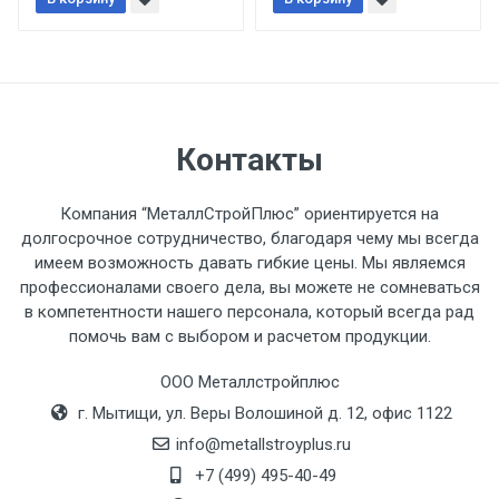
При доставке товара, Клиент заранее
обязан обеспечить подъезные пути для
разгружаемого а/м. На разгрузку
автомобиля предоставляется не более 2-х
часов.
Контакты
Стоимость доставки по РФ
рассчитывается индивидуально.
Компания “МеталлСтройПлюс” ориентируется на
долгосрочное сотрудничество, благодаря чему мы всегда
имеем возможность давать гибкие цены. Мы являемся
профессионалами своего дела, вы можете не сомневаться
в компетентности нашего персонала, который всегда рад
Тип
Ставка
ТТК
Садовое
1к
помочь вам с выбором и расчетом продукции.
транспорта
по
ООО Металлстройплюс
Москве
г. Мытищи, ул. Веры Волошиной д. 12, офис 1122
(7+1ч.)
info@metallstroyplus.ru
Груз до 6 м,
5500 с
500
500
27р
+7 (499) 495-40-49