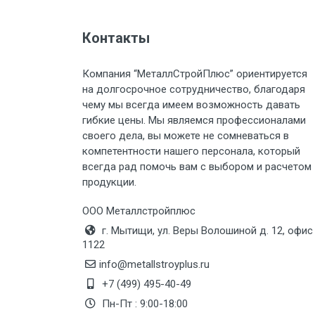
Груз до 6 м, вес до 1.5 тн
Контакты
Груз до 6 м, вес до 2 тн
Компания “МеталлСтройПлюс” ориентируется
Груз до 6 м, вес до 3 тн
на долгосрочное сотрудничество, благодаря
чему мы всегда имеем возможность давать
Груз до 6 м, вес до 5 тн
гибкие цены. Мы являемся профессионалами
своего дела, вы можете не сомневаться в
Груз до 6 м, вес до 8 тн
компетентности нашего персонала, который
всегда рад помочь вам с выбором и расчетом
продукции.
Груз до 6 м, вес до 10 тн
ООО Металлстройплюс
Груз до 12 м, вес до 20 тн
г. Мытищи, ул. Веры Волошиной д. 12, офис
1122
Манипулятор до 6 м, вес до 5 тн
info@metallstroyplus.ru
+7 (499) 495-40-49
Пн-Пт : 9:00-18:00
Манипулятор до 6 м, вес до 8 тн