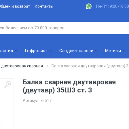
Обмен и возврат
Контакты
Пн-Пт : 9:00-18:00
настил
Гофролист
Сэндвич-панели
Метизы
 двутавровая сварная
Балка сварная двутавровая (двутавр) 3
Балка сварная двутавровая
(двутавр) 35Ш3 ст. 3
Артикул:
76517