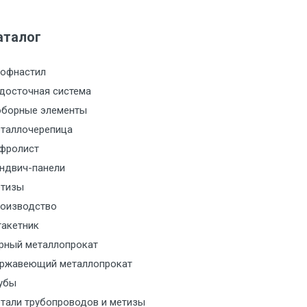
м за МКАД
аталог
м за МКАД
офнастил
м за МКАД
досточная система
борные элементы
м за МКАД
таллочерепица
м за МКАД
фролист
ндвич-панели
м за МКАД
тизы
оизводство
м за МКАД
акетник
рный металлопрокат
ласованию с транспортным
ржавеющий металлопрокат
ом
убы
тали трубопроводов и метизы
ласованию с транспортным