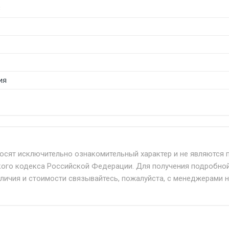
3
ия
б. по Москве и Московской области.
твенным и наёмным транспортом, стоимость доставки расс
носят исключительно ознакомительный характер и не являются 
кого кодекса Российской Федерации. Для получения подробно
+ от 500.
аличия и стоимости связывайтесь, пожалуйста, с менеджерами 
дня 24/7.
при наличии оригинала доверенности и паспорта. При нес