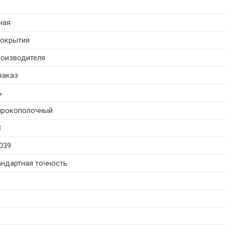
ная
покрытия
роизводителя
заказ
ь
рокополочный
3
039
тандартная точность