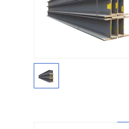
Производство
Штакетник
Черный металлопрокат
Нержавеющий металлопрокат
Трубы
Детали трубопроводов и
метизы
Оцинкованный металлопрокат
Запорная арматура
Цветные металлы
Поликарбонат
ЖБИ