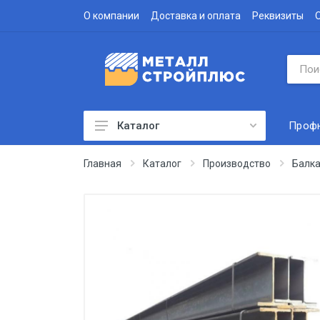
О компании
Доставка и оплата
Реквизиты
Проф
Каталог
Профнастил
Главная
Каталог
Производство
Балка
Водосточная система
Доборные элементы
Металлочерепица
Гофролист
Сэндвич-панели
Метизы