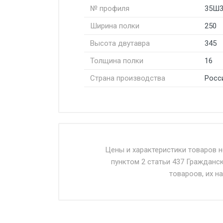
№ профиля
35Ш
Ширина полки
250
Высота двутавра
345
Толщина полки
16
Страна производства
Росс
Стоимость доставки от 4500 ру
Доставка осуществляется собс
Цены и характеристики товаров 
пунктом 2 статьи 437 Гражданс
Въезд на ТТК и Садовое кольцо 
товароов, их н
Доставка в течении 1 рабочего 
Отгрузка товара производится 