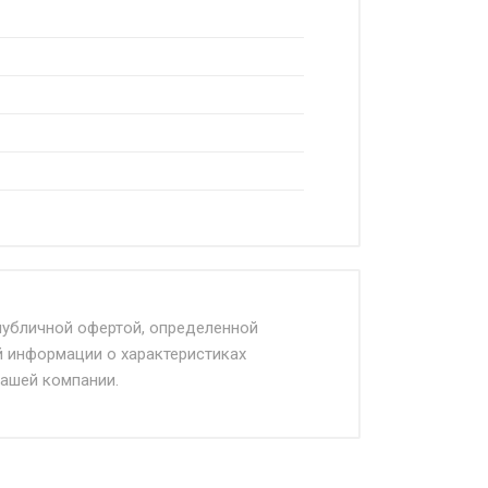
читывается Ставка + км от МКАД,
публичной офертой, определенной
й информации о характеристиках
нашей компании.
облюдении указанных требований,