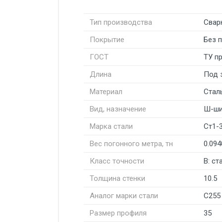
Тип производства
Свар
Покрытие
Без 
ГОСТ
ТУ п
Длина
Под 
Материал
Стал
Вид, назначение
Ш-ши
Марка стали
Ст1-
Вес погонного метра, тн
0.094
Класс точности
В: с
Толщина стенки
10.5
Аналог марки стали
С255
Размер профиля
35