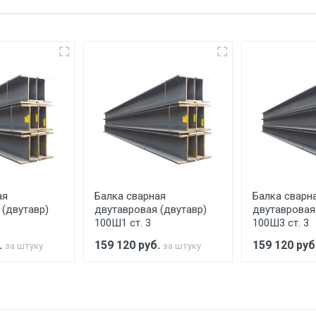
упателю в передаче товара без возмещения каких-либо уб
еевка Центральный проезд 27. Погрузка производится толь
ительно в размере, установленном поставщиком.
ельно.
аранее обязан обеспечить подъезные пути для разгружаемо
асов.
ая
Балка сварная
Балка сварн
считывается индивидуально.
 (двутавр)
двутавровая (двутавр)
двутавровая
100Ш1 ст. 3
100Ш3 ст. 3
.
159 120
руб.
159 120
руб
за штуку
за штуку
Ставка по Москве
ТТК
Садовое
1км з
(7+1ч.)