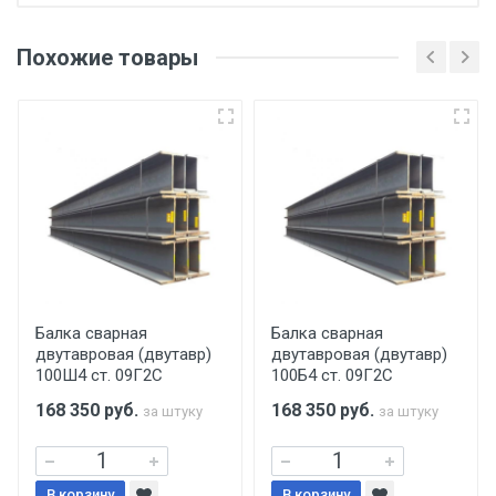
Отгрузка товара производится при наличии
оригинала доверенности и паспорта. При
Похожие товары
несоблюдении указанных требований,
поставщик вправе отказать покупателю в
передаче товара без возмещения каких-
либо убытков, и требовать от покупателя
уплаты понесенных расходов.
Самовывоз со склада г. Ивантеевка
Центральный проезд 27. Погрузка
производится только в открытую машину.
Ручная погрузка оплачивается
Балка сварная
Балка сварная
двутавровая (двутавр)
двутавровая (двутавр)
дополнительно в размере, установленном
100Ш4 ст. 09Г2С
100Б4 ст. 09Г2С
поставщиком.
168 350
руб.
168 350
руб.
за штуку
за штуку
Уведомление об оплате обязательно.
В корзину
В корзину