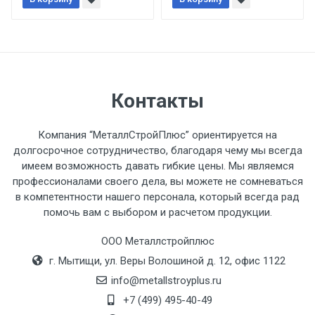
При доставке товара, Клиент заранее
обязан обеспечить подъезные пути для
разгружаемого а/м. На разгрузку
автомобиля предоставляется не более 2-х
часов.
Контакты
Стоимость доставки по РФ
рассчитывается индивидуально.
Компания “МеталлСтройПлюс” ориентируется на
долгосрочное сотрудничество, благодаря чему мы всегда
имеем возможность давать гибкие цены. Мы являемся
профессионалами своего дела, вы можете не сомневаться
в компетентности нашего персонала, который всегда рад
Тип
Ставка
ТТК
Садовое
1к
помочь вам с выбором и расчетом продукции.
транспорта
по
ООО Металлстройплюс
Москве
г. Мытищи, ул. Веры Волошиной д. 12, офис 1122
(7+1ч.)
info@metallstroyplus.ru
Груз до 6 м,
5500 с
500
500
27р
+7 (499) 495-40-49