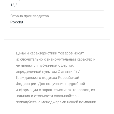
16,5
Страна производства
Россия
Стоимость доставки от 4500 руб. по
Москве и Московской области.
Цены и характеристики товаров носят
исключительно ознакомительный характер и
Доставка осуществляется собственным и
не являются публичной офертой,
определенной пунктом 2 статьи 437
наёмным транспортом, стоимость
Гражданского кодекса Российской
доставки рассчитывается Ставка + км от
Федерации. Для получения подробной
МКАД, Въезд на ТТК и Садовое кольцо +
информации о характеристиках товароов, их
от 500.
наличия и стоимости связывайтесь,
пожалуйста, с менеджерами нашей компании.
Доставка в течении 1 рабочего дня 24/7.