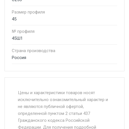
Размер профиля
45
№ профиля
45Ш1
Страна производства
Россия
Стоимость доставки от 4500 руб. по
Москве и Московской области.
Цены и характеристики товаров носят
исключительно ознакомительный характер и
Доставка осуществляется собственным и
не являются публичной офертой,
определенной пунктом 2 статьи 437
наёмным транспортом, стоимость
Гражданского кодекса Российской
доставки рассчитывается Ставка + км от
Федерации. Для получения подробной
МКАД, Въезд на ТТК и Садовое кольцо +