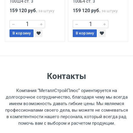
100Ш4 ст. 3
100Б4 ст. 3
поставщиком.
159 120
руб.
159 120
руб.
за штуку
за штуку
Уведомление об оплате обязательно.
В корзину
При доставке товара, Клиент заранее
В корзину
обязан обеспечить подъезные пути для
разгружаемого а/м. На разгрузку
автомобиля предоставляется не более 2-х
часов.
Контакты
Стоимость доставки по РФ
рассчитывается индивидуально.
Компания “МеталлСтройПлюс” ориентируется на
долгосрочное сотрудничество, благодаря чему мы всегда
имеем возможность давать гибкие цены. Мы являемся
профессионалами своего дела, вы можете не сомневаться
в компетентности нашего персонала, который всегда рад
Тип
Ставка
ТТК
Садовое
1к
помочь вам с выбором и расчетом продукции.
транспорта
по