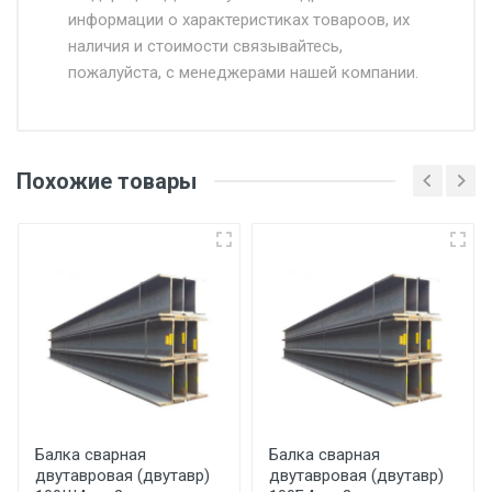
информации о характеристиках товароов, их
от 500.
наличия и стоимости связывайтесь,
пожалуйста, с менеджерами нашей компании.
Доставка в течении 1 рабочего дня 24/7.
Отгрузка товара производится при наличии
оригинала доверенности и паспорта. При
Похожие товары
несоблюдении указанных требований,
поставщик вправе отказать покупателю в
передаче товара без возмещения каких-
либо убытков, и требовать от покупателя
уплаты понесенных расходов.
Самовывоз со склада г. Ивантеевка
Центральный проезд 27. Погрузка
производится только в открытую машину.
Ручная погрузка оплачивается
Балка сварная
Балка сварная
двутавровая (двутавр)
двутавровая (двутавр)
дополнительно в размере, установленном