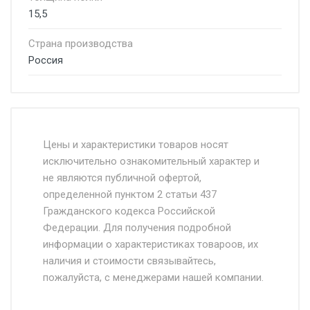
15,5
Страна производства
Россия
Стоимость доставки от 4500 руб. по
Москве и Московской области.
Цены и характеристики товаров носят
исключительно ознакомительный характер и
Доставка осуществляется собственным и
не являются публичной офертой,
определенной пунктом 2 статьи 437
наёмным транспортом, стоимость
Гражданского кодекса Российской
доставки рассчитывается Ставка + км от
Федерации. Для получения подробной
МКАД, Въезд на ТТК и Садовое кольцо +
информации о характеристиках товароов, их
от 500.
наличия и стоимости связывайтесь,
пожалуйста, с менеджерами нашей компании.
Доставка в течении 1 рабочего дня 24/7.