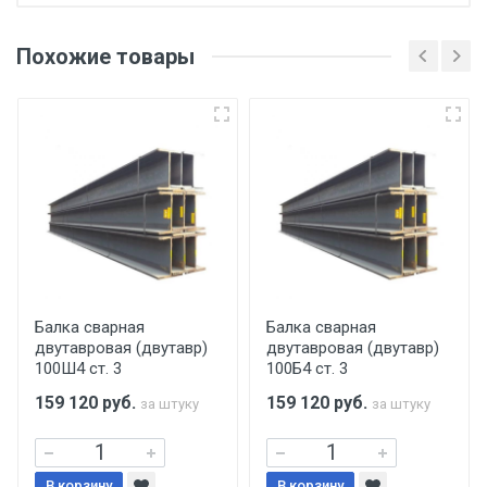
Отгрузка товара производится при наличии
оригинала доверенности и паспорта. При
Похожие товары
несоблюдении указанных требований,
поставщик вправе отказать покупателю в
передаче товара без возмещения каких-
либо убытков, и требовать от покупателя
уплаты понесенных расходов.
Самовывоз со склада г. Ивантеевка
Центральный проезд 27. Погрузка
производится только в открытую машину.
Ручная погрузка оплачивается
Балка сварная
Балка сварная
двутавровая (двутавр)
двутавровая (двутавр)
дополнительно в размере, установленном
100Ш4 ст. 3
100Б4 ст. 3
поставщиком.
159 120
руб.
159 120
руб.
за штуку
за штуку
Уведомление об оплате обязательно.
В корзину
В корзину