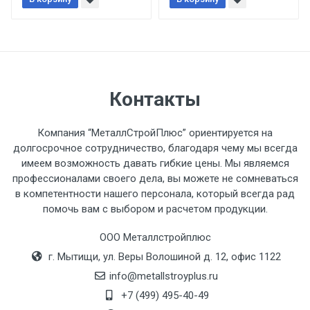
При доставке товара, Клиент заранее
обязан обеспечить подъезные пути для
разгружаемого а/м. На разгрузку
автомобиля предоставляется не более 2-х
часов.
Контакты
Стоимость доставки по РФ
рассчитывается индивидуально.
Компания “МеталлСтройПлюс” ориентируется на
долгосрочное сотрудничество, благодаря чему мы всегда
имеем возможность давать гибкие цены. Мы являемся
профессионалами своего дела, вы можете не сомневаться
в компетентности нашего персонала, который всегда рад
Тип
Ставка
ТТК
Садовое
1к
помочь вам с выбором и расчетом продукции.
транспорта
по
ООО Металлстройплюс
Москве
г. Мытищи, ул. Веры Волошиной д. 12, офис 1122
(7+1ч.)
info@metallstroyplus.ru
Груз до 6 м,
5500 с
500
500
27р
+7 (499) 495-40-49