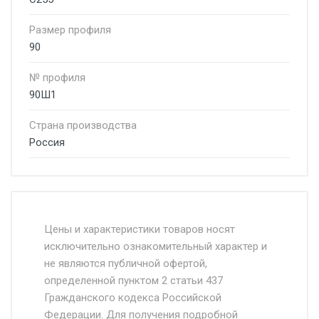
Размер профиля
90
№ профиля
90Ш1
Страна производства
Россия
Стоимость доставки от 4500 руб. по
Москве и Московской области.
Цены и характеристики товаров носят
исключительно ознакомительный характер и
Доставка осуществляется собственным и
не являются публичной офертой,
определенной пунктом 2 статьи 437
наёмным транспортом, стоимость
Гражданского кодекса Российской
доставки рассчитывается Ставка + км от
Федерации. Для получения подробной
МКАД, Въезд на ТТК и Садовое кольцо +