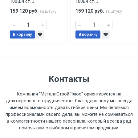
100Ш4 ст. 3
100Б4 ст. 3
поставщиком.
159 120
руб.
159 120
руб.
за штуку
за штуку
Уведомление об оплате обязательно.
В корзину
При доставке товара, Клиент заранее
В корзину
обязан обеспечить подъезные пути для
разгружаемого а/м. На разгрузку
автомобиля предоставляется не более 2-х
часов.
Контакты
Стоимость доставки по РФ
рассчитывается индивидуально.
Компания “МеталлСтройПлюс” ориентируется на
долгосрочное сотрудничество, благодаря чему мы всегда
имеем возможность давать гибкие цены. Мы являемся
профессионалами своего дела, вы можете не сомневаться
в компетентности нашего персонала, который всегда рад
Тип
Ставка
ТТК
Садовое
1к
помочь вам с выбором и расчетом продукции.
транспорта
по