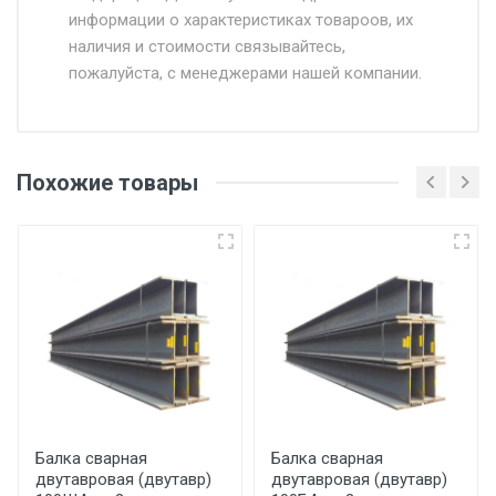
информации о характеристиках товароов, их
от 500.
наличия и стоимости связывайтесь,
пожалуйста, с менеджерами нашей компании.
Доставка в течении 1 рабочего дня 24/7.
Отгрузка товара производится при наличии
оригинала доверенности и паспорта. При
Похожие товары
несоблюдении указанных требований,
поставщик вправе отказать покупателю в
передаче товара без возмещения каких-
либо убытков, и требовать от покупателя
уплаты понесенных расходов.
Самовывоз со склада г. Ивантеевка
Центральный проезд 27. Погрузка
производится только в открытую машину.
Ручная погрузка оплачивается
Балка сварная
Балка сварная
двутавровая (двутавр)
двутавровая (двутавр)
дополнительно в размере, установленном