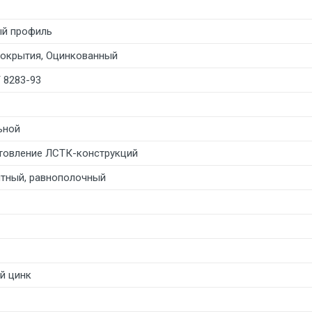
ый профиль
покрытия, Оцинкованный
 8283-93
ьной
товление ЛСТК-конструкций
тный, равнополочный
й цинк