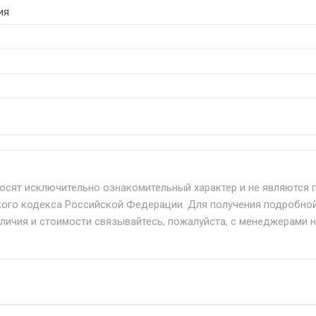
ия
б. по Москве и Московской области.
твенным и наёмным транспортом, стоимость доставки расс
носят исключительно ознакомительный характер и не являются 
кого кодекса Российской Федерации. Для получения подробно
+ от 500.
аличия и стоимости связывайтесь, пожалуйста, с менеджерами 
дня 24/7.
при наличии оригинала доверенности и паспорта. При нес
упателю в передаче товара без возмещения каких-либо уб