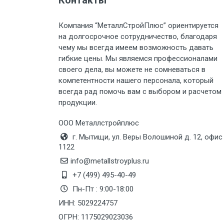
Контакты
Груз до 6 м, вес до 2 тн
Компания “МеталлСтройПлюс” ориентируется
на долгосрочное сотрудничество, благодаря
Груз до 6 м, вес до 3 тн
чему мы всегда имеем возможность давать
гибкие цены. Мы являемся профессионалами
Груз до 6 м, вес до 5 тн
своего дела, вы можете не сомневаться в
компетентности нашего персонала, который
Груз до 6 м, вес до 8 тн
всегда рад помочь вам с выбором и расчетом
продукции.
Груз до 6 м, вес до 10 тн
ООО Металлстройплюс
г. Мытищи, ул. Веры Волошиной д. 12, офис
Груз до 12 м, вес до 20 тн
1122
info@metallstroyplus.ru
Манипулятор до 6 м, вес до 5 тн
+7 (499) 495-40-49
Пн-Пт : 9:00-18:00
ИНН: 5029224757
Манипулятор до 6 м, вес до 8 тн
ОГРН: 1175029023036