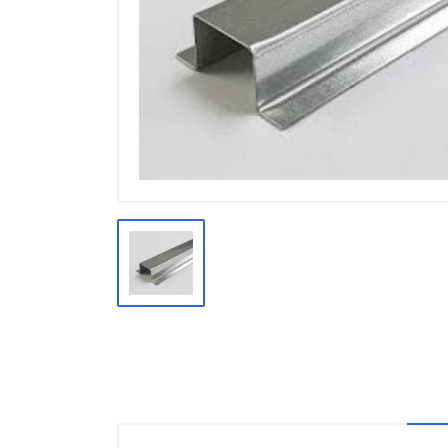
Производство
Штакетник
Черный металлопрокат
Нержавеющий металлопрокат
Трубы
Детали трубопроводов и
метизы
Оцинкованный металлопрокат
Запорная арматура
Цветные металлы
Поликарбонат
ЖБИ