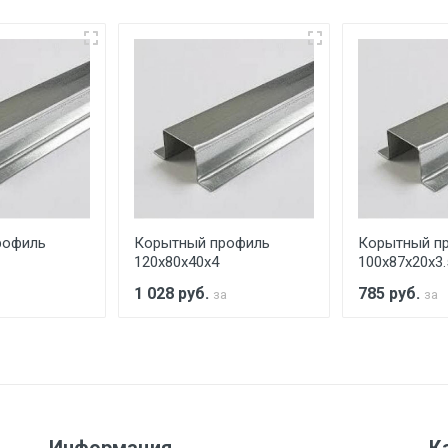
еевка Центральный проезд 27. Погрузка производится толь
ительно в размере, установленном поставщиком.
ельно.
аранее обязан обеспечить подъезные пути для разгружаемо
асов.
рофиль
Корытный профиль
Корытный п
считывается индивидуально.
120х80х40х4
100х87х20х3.
1 028
руб.
785
руб.
за
за
Ставка по Москве
ТТК
Садовое
1км з
(7+1ч.)
5500 с НДС
500
500
27р./к