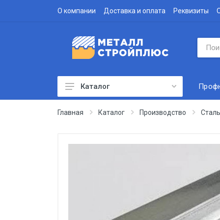
О компании
Доставка и оплата
Реквизиты
Проф
Каталог
Профнастил
Главная
Каталог
Производство
Сталь
Водосточная система
Доборные элементы
Металлочерепица
Гофролист
Сэндвич-панели
Метизы