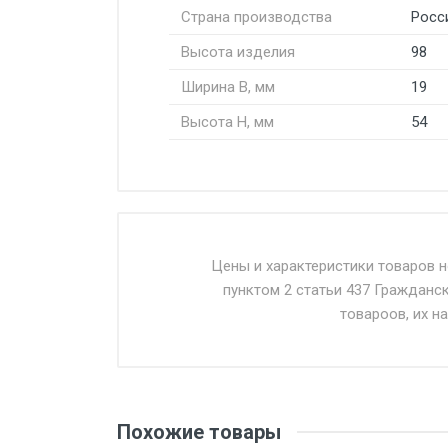
Страна производства
Росс
Высота изделия
98
Ширина В, мм
19
Высота H, мм
54
Стоимость доставки от 4500 ру
Доставка осуществляется собс
Цены и характеристики товаров 
пунктом 2 статьи 437 Гражданс
Въезд на ТТК и Садовое кольцо 
товароов, их н
Доставка в течении 1 рабочего 
Отгрузка товара производится 
поставщик вправе отказать пок
Похожие товары
уплаты понесенных расходов.