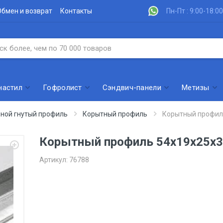
Обмен и возврат
Контакты
Пн-Пт : 9:00-18:00
настил
Гофролист
Сэндвич-панели
Метизы
ной гнутый профиль
Корытный профиль
Корытный профил
Корытный профиль 54х19х25х3
Артикул:
76788