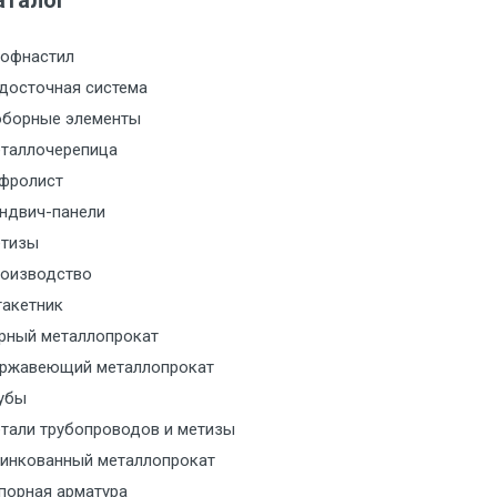
аталог
м за МКАД
офнастил
м за МКАД
досточная система
борные элементы
м за МКАД
таллочерепица
фролист
м за МКАД
ндвич-панели
тизы
м за МКАД
оизводство
акетник
м за МКАД
рный металлопрокат
ржавеющий металлопрокат
ласованию с транспортным
ом
убы
тали трубопроводов и метизы
ласованию с транспортным
инкованный металлопрокат
ом
порная арматура