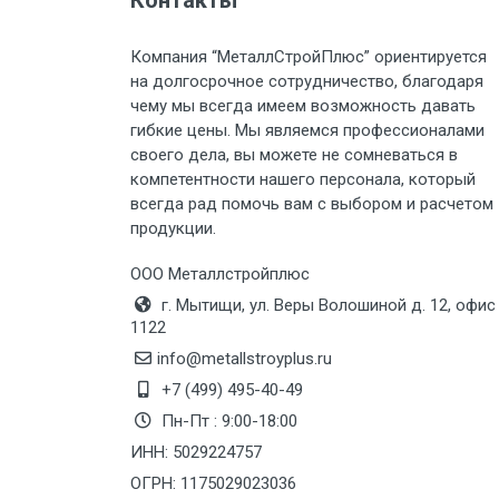
Контакты
Груз до 6 м, вес до 2 тн
Компания “МеталлСтройПлюс” ориентируется
на долгосрочное сотрудничество, благодаря
Груз до 6 м, вес до 3 тн
чему мы всегда имеем возможность давать
гибкие цены. Мы являемся профессионалами
Груз до 6 м, вес до 5 тн
своего дела, вы можете не сомневаться в
компетентности нашего персонала, который
Груз до 6 м, вес до 8 тн
всегда рад помочь вам с выбором и расчетом
продукции.
Груз до 6 м, вес до 10 тн
ООО Металлстройплюс
г. Мытищи, ул. Веры Волошиной д. 12, офис
Груз до 12 м, вес до 20 тн
1122
info@metallstroyplus.ru
Манипулятор до 6 м, вес до 5 тн
+7 (499) 495-40-49
Пн-Пт : 9:00-18:00
ИНН: 5029224757
Манипулятор до 6 м, вес до 8 тн
ОГРН: 1175029023036