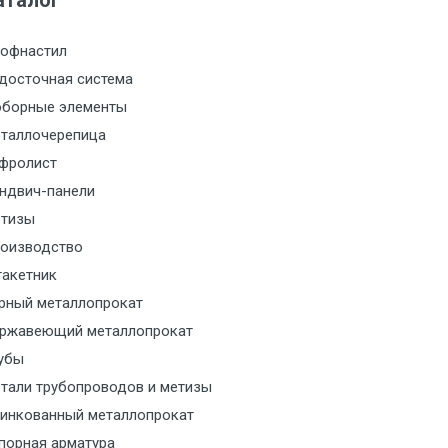
аталог
м за МКАД
офнастил
м за МКАД
досточная система
борные элементы
м за МКАД
таллочерепица
фролист
м за МКАД
ндвич-панели
тизы
м за МКАД
оизводство
акетник
м за МКАД
рный металлопрокат
ржавеющий металлопрокат
ласованию с транспортным
ом
убы
тали трубопроводов и метизы
ласованию с транспортным
инкованный металлопрокат
ом
порная арматура