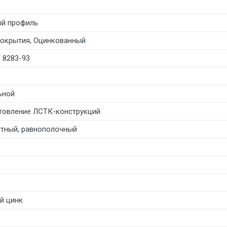
ый профиль
покрытия, Оцинкованный
 8283-93
ьной
товление ЛСТК-конструкций
тный, равнополочный
й цинк