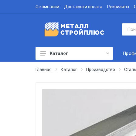
О компании
Доставка и оплата
Реквизиты
Проф
Каталог
Профнастил
Главная
Каталог
Производство
Сталь
Водосточная система
Доборные элементы
Металлочерепица
Гофролист
Сэндвич-панели
Метизы