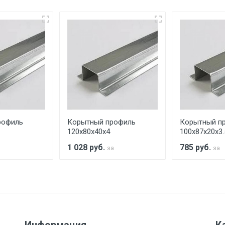
еевка Центральный проезд 27. Погрузка производится толь
ительно в размере, установленном поставщиком.
ельно.
аранее обязан обеспечить подъезные пути для разгружаемо
асов.
рофиль
Корытный профиль
Корытный п
считывается индивидуально.
120х80х40х4
100х87х20х3.
1 028
руб.
785
руб.
за
за
Ставка по Москве
ТТК
Садовое
1км з
(7+1ч.)
5500 с НДС
500
500
27р./к