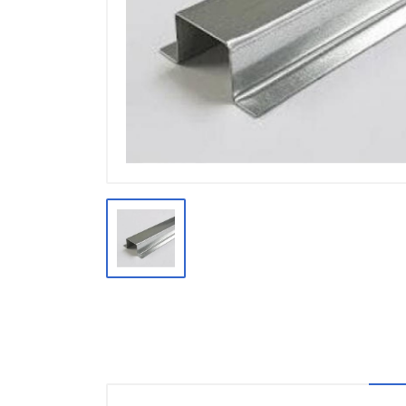
Производство
Штакетник
Черный металлопрокат
Нержавеющий металлопрокат
Трубы
Детали трубопроводов и
метизы
Оцинкованный металлопрокат
Запорная арматура
Цветные металлы
Поликарбонат
ЖБИ