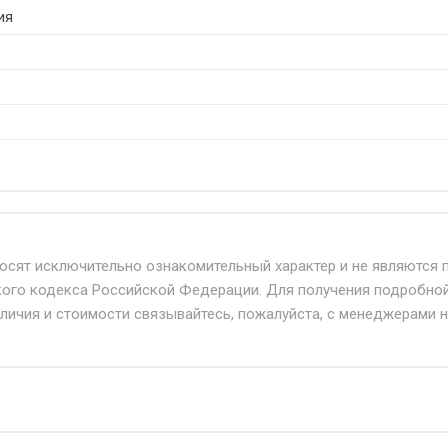
ия
б. по Москве и Московской области.
твенным и наёмным транспортом, стоимость доставки расс
носят исключительно ознакомительный характер и не являются 
кого кодекса Российской Федерации. Для получения подробно
+ от 500.
аличия и стоимости связывайтесь, пожалуйста, с менеджерами 
дня 24/7.
при наличии оригинала доверенности и паспорта. При нес
упателю в передаче товара без возмещения каких-либо уб