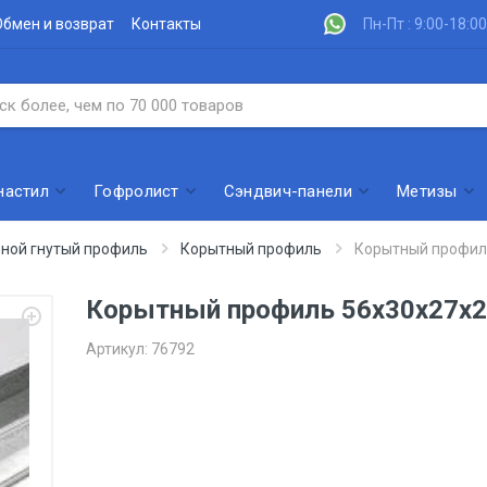
Обмен и возврат
Контакты
Пн-Пт : 9:00-18:00
настил
Гофролист
Сэндвич-панели
Метизы
ной гнутый профиль
Корытный профиль
Корытный профил
Корытный профиль 56х30х27х2
Артикул:
76792