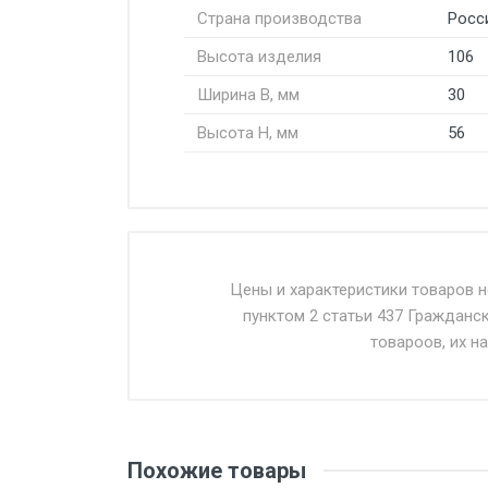
Страна производства
Росс
Высота изделия
106
Ширина В, мм
30
Высота H, мм
56
Стоимость доставки от 4500 ру
Доставка осуществляется собс
Цены и характеристики товаров 
пунктом 2 статьи 437 Гражданс
Въезд на ТТК и Садовое кольцо 
товароов, их н
Доставка в течении 1 рабочего 
Отгрузка товара производится 
поставщик вправе отказать пок
Похожие товары
уплаты понесенных расходов.