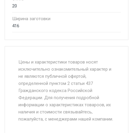
20
Ширина заготовки
416
Стоимость доставки от 4500 руб. по
Москве и Московской области.
Цены и характеристики товаров носят
исключительно ознакомительный характер и
Доставка осуществляется собственным и
не являются публичной офертой,
определенной пунктом 2 статьи 437
наёмным транспортом, стоимость
Гражданского кодекса Российской
доставки рассчитывается Ставка + км от
Федерации. Для получения подробной
МКАД, Въезд на ТТК и Садовое кольцо +
информации о характеристиках товароов, их
от 500.
наличия и стоимости связывайтесь,
пожалуйста, с менеджерами нашей компании.
Доставка в течении 1 рабочего дня 24/7.