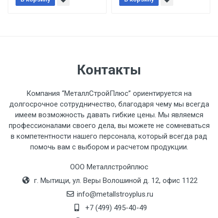
При доставке товара, Клиент заранее
обязан обеспечить подъезные пути для
разгружаемого а/м. На разгрузку
автомобиля предоставляется не более 2-х
часов.
Контакты
Стоимость доставки по РФ
рассчитывается индивидуально.
Компания “МеталлСтройПлюс” ориентируется на
долгосрочное сотрудничество, благодаря чему мы всегда
имеем возможность давать гибкие цены. Мы являемся
профессионалами своего дела, вы можете не сомневаться
в компетентности нашего персонала, который всегда рад
Тип
Ставка
ТТК
Садовое
1к
помочь вам с выбором и расчетом продукции.
транспорта
по
ООО Металлстройплюс
Москве
г. Мытищи, ул. Веры Волошиной д. 12, офис 1122
(7+1ч.)
info@metallstroyplus.ru
Груз до 6 м,
5500 с
500
500
27р
+7 (499) 495-40-49