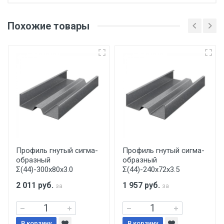
Отгрузка товара производится при наличии
оригинала доверенности и паспорта. При
Похожие товары
несоблюдении указанных требований,
поставщик вправе отказать покупателю в
передаче товара без возмещения каких-
либо убытков, и требовать от покупателя
уплаты понесенных расходов.
Самовывоз со склада г. Ивантеевка
Центральный проезд 27. Погрузка
производится только в открытую машину.
Ручная погрузка оплачивается
Профиль гнутый сигма-
Профиль гнутый сигма-
образный
образный
дополнительно в размере, установленном
Σ(44)-300х80х3.0
Σ(44)-240х72х3.5
поставщиком.
2 011
руб.
1 957
руб.
за
за
Уведомление об оплате обязательно.
В корзину
В корзину