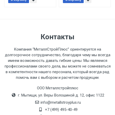
При доставке товара, Клиент заранее
обязан обеспечить подъезные пути для
разгружаемого а/м. На разгрузку
автомобиля предоставляется не более 2-х
часов.
Контакты
Стоимость доставки по РФ
рассчитывается индивидуально.
Компания “МеталлСтройПлюс” ориентируется на
долгосрочное сотрудничество, благодаря чему мы всегда
имеем возможность давать гибкие цены. Мы являемся
профессионалами своего дела, вы можете не сомневаться
в компетентности нашего персонала, который всегда рад
Тип
Ставка
ТТК
Садовое
1к
помочь вам с выбором и расчетом продукции.
транспорта
по
ООО Металлстройплюс
Москве
г. Мытищи, ул. Веры Волошиной д. 12, офис 1122
(7+1ч.)
info@metallstroyplus.ru
Груз до 6 м,
5500 с
500
500
27р
+7 (499) 495-40-49