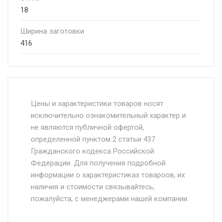
18
Ширина заготовки
416
Стоимость доставки от 4500 руб. по
Москве и Московской области.
Цены и характеристики товаров носят
исключительно ознакомительный характер и
Доставка осуществляется собственным и
не являются публичной офертой,
определенной пунктом 2 статьи 437
наёмным транспортом, стоимость
Гражданского кодекса Российской
доставки рассчитывается Ставка + км от
Федерации. Для получения подробной
МКАД, Въезд на ТТК и Садовое кольцо +
информации о характеристиках товароов, их
от 500.
наличия и стоимости связывайтесь,
пожалуйста, с менеджерами нашей компании.
Доставка в течении 1 рабочего дня 24/7.