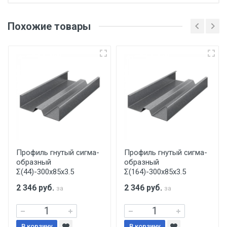
Отгрузка товара производится при наличии
оригинала доверенности и паспорта. При
Похожие товары
несоблюдении указанных требований,
поставщик вправе отказать покупателю в
передаче товара без возмещения каких-
либо убытков, и требовать от покупателя
уплаты понесенных расходов.
Самовывоз со склада г. Ивантеевка
Центральный проезд 27. Погрузка
производится только в открытую машину.
Ручная погрузка оплачивается
Профиль гнутый сигма-
Профиль гнутый сигма-
образный
образный
дополнительно в размере, установленном
Σ(44)-300х85х3.5
Σ(164)-300х85х3.5
поставщиком.
2 346
руб.
2 346
руб.
за
за
Уведомление об оплате обязательно.
В корзину
В корзину