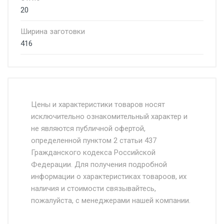
20
Ширина заготовки
416
Стоимость доставки от 4500 руб. по
Москве и Московской области.
Цены и характеристики товаров носят
исключительно ознакомительный характер и
Доставка осуществляется собственным и
не являются публичной офертой,
определенной пунктом 2 статьи 437
наёмным транспортом, стоимость
Гражданского кодекса Российской
доставки рассчитывается Ставка + км от
Федерации. Для получения подробной
МКАД, Въезд на ТТК и Садовое кольцо +
информации о характеристиках товароов, их
от 500.
наличия и стоимости связывайтесь,
пожалуйста, с менеджерами нашей компании.
Доставка в течении 1 рабочего дня 24/7.