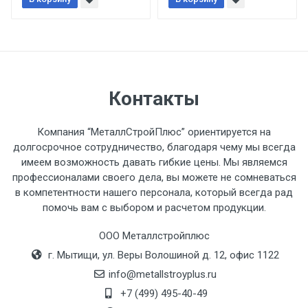
При доставке товара, Клиент заранее
обязан обеспечить подъезные пути для
разгружаемого а/м. На разгрузку
автомобиля предоставляется не более 2-х
часов.
Контакты
Стоимость доставки по РФ
рассчитывается индивидуально.
Компания “МеталлСтройПлюс” ориентируется на
долгосрочное сотрудничество, благодаря чему мы всегда
имеем возможность давать гибкие цены. Мы являемся
профессионалами своего дела, вы можете не сомневаться
в компетентности нашего персонала, который всегда рад
Тип
Ставка
ТТК
Садовое
1к
помочь вам с выбором и расчетом продукции.
транспорта
по
ООО Металлстройплюс
Москве
г. Мытищи, ул. Веры Волошиной д. 12, офис 1122
(7+1ч.)
info@metallstroyplus.ru
Груз до 6 м,
5500 с
500
500
27р
+7 (499) 495-40-49