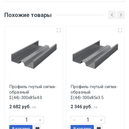
Отгрузка товара производится при наличии
оригинала доверенности и паспорта. При
Похожие товары
несоблюдении указанных требований,
поставщик вправе отказать покупателю в
передаче товара без возмещения каких-
либо убытков, и требовать от покупателя
уплаты понесенных расходов.
Самовывоз со склада г. Ивантеевка
Центральный проезд 27. Погрузка
производится только в открытую машину.
Ручная погрузка оплачивается
Профиль гнутый сигма-
Профиль гнутый сигма-
образный
образный
дополнительно в размере, установленном
Σ(44)-300х85х4.0
Σ(44)-300х85х3.5
поставщиком.
2 682
руб.
2 346
руб.
за
за
Уведомление об оплате обязательно.
В корзину
В корзину