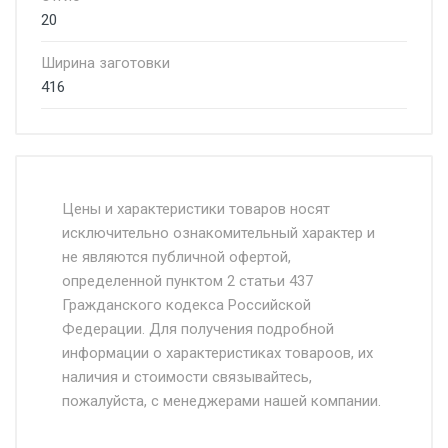
20
Ширина заготовки
416
Стоимость доставки от 4500 руб. по
Москве и Московской области.
Цены и характеристики товаров носят
исключительно ознакомительный характер и
Доставка осуществляется собственным и
не являются публичной офертой,
определенной пунктом 2 статьи 437
наёмным транспортом, стоимость
Гражданского кодекса Российской
доставки рассчитывается Ставка + км от
Федерации. Для получения подробной
МКАД, Въезд на ТТК и Садовое кольцо +
информации о характеристиках товароов, их
от 500.
наличия и стоимости связывайтесь,
пожалуйста, с менеджерами нашей компании.
Доставка в течении 1 рабочего дня 24/7.