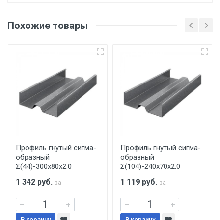
Отгрузка товара производится при наличии
оригинала доверенности и паспорта. При
Похожие товары
несоблюдении указанных требований,
поставщик вправе отказать покупателю в
передаче товара без возмещения каких-
либо убытков, и требовать от покупателя
уплаты понесенных расходов.
Самовывоз со склада г. Ивантеевка
Центральный проезд 27. Погрузка
производится только в открытую машину.
Ручная погрузка оплачивается
Профиль гнутый сигма-
Профиль гнутый сигма-
образный
образный
дополнительно в размере, установленном
Σ(44)-300х80х2.0
Σ(104)-240х70х2.0
поставщиком.
1 342
руб.
1 119
руб.
за
за
Уведомление об оплате обязательно.
В корзину
В корзину