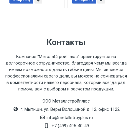
При доставке товара, Клиент заранее
обязан обеспечить подъезные пути для
разгружаемого а/м. На разгрузку
автомобиля предоставляется не более 2-х
часов.
Контакты
Стоимость доставки по РФ
рассчитывается индивидуально.
Компания “МеталлСтройПлюс” ориентируется на
долгосрочное сотрудничество, благодаря чему мы всегда
имеем возможность давать гибкие цены. Мы являемся
профессионалами своего дела, вы можете не сомневаться
в компетентности нашего персонала, который всегда рад
Тип
Ставка
ТТК
Садовое
1к
помочь вам с выбором и расчетом продукции.
транспорта
по
ООО Металлстройплюс
Москве
г. Мытищи, ул. Веры Волошиной д. 12, офис 1122
(7+1ч.)
info@metallstroyplus.ru
Груз до 6 м,
5500 с
500
500
27р
+7 (499) 495-40-49