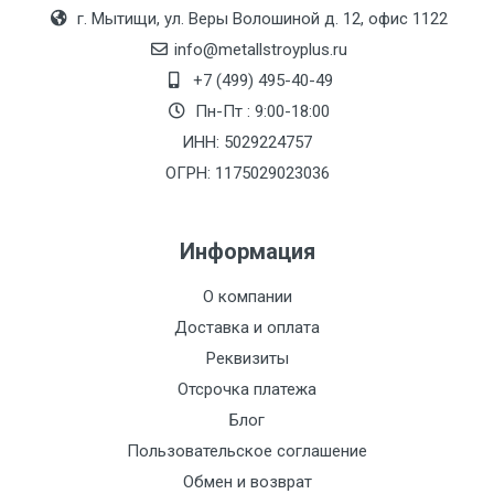
Москве
г. Мытищи, ул. Веры Волошиной д. 12, офис 1122
(7+1ч.)
info@metallstroyplus.ru
+7 (499) 495-40-49
Груз до 6 м,
5500 с
500
500
27р
Пн-Пт : 9:00-18:00
вес до 1.5 тн
НДС
МК
ИНН: 5029224757
ОГРН: 1175029023036
Груз до 6 м,
6500 с
1000
1000
35р
вес до 2 тн
НДС
МК
Информация
Груз до 6 м,
7500 с
1000
1000
35р
О компании
вес до 3 тн
НДС
МК
Доставка и оплата
Груз до 6 м,
9000 с
1000
1000
40р
Реквизиты
вес до 5 тн
НДС
МК
Отсрочка платежа
Блог
Груз до 6 м,
10000 с
1500
1500
45р
Пользовательское соглашение
вес до 8 тн
НДС
МК
Обмен и возврат