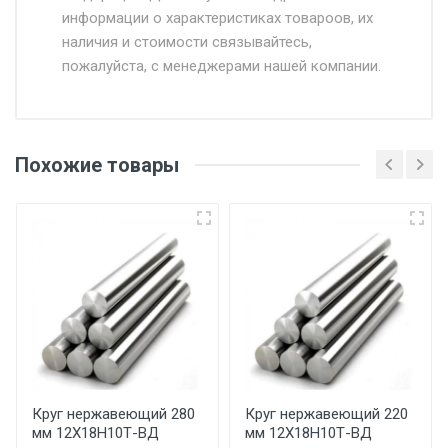
информации о характеристиках товароов, их
от 500.
наличия и стоимости связывайтесь,
пожалуйста, с менеджерами нашей компании.
Доставка в течении 1 рабочего дня 24/7.
Отгрузка товара производится при наличии
оригинала доверенности и паспорта. При
Похожие товары
несоблюдении указанных требований,
поставщик вправе отказать покупателю в
передаче товара без возмещения каких-
либо убытков, и требовать от покупателя
уплаты понесенных расходов.
Самовывоз со склада г. Ивантеевка
Центральный проезд 27. Погрузка
производится только в открытую машину.
Ручная погрузка оплачивается
Круг нержавеющий 280
Круг нержавеющий 220
мм 12Х18Н10Т-ВД
мм 12Х18Н10Т-ВД
дополнительно в размере, установленном