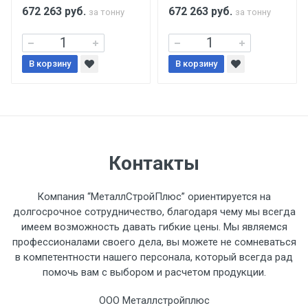
поставщиком.
672 263
руб.
672 263
руб.
за тонну
за тонну
Уведомление об оплате обязательно.
В корзину
В корзину
При доставке товара, Клиент заранее
обязан обеспечить подъезные пути для
разгружаемого а/м. На разгрузку
автомобиля предоставляется не более 2-х
часов.
Контакты
Стоимость доставки по РФ
Компания “МеталлСтройПлюс” ориентируется на
рассчитывается индивидуально.
долгосрочное сотрудничество, благодаря чему мы всегда
имеем возможность давать гибкие цены. Мы являемся
профессионалами своего дела, вы можете не сомневаться
в компетентности нашего персонала, который всегда рад
помочь вам с выбором и расчетом продукции.
Тип
Ставка
ТТК
Садовое
1к
транспорта
по
ООО Металлстройплюс