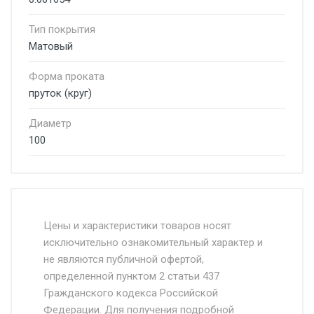
Тип покрытия
Матовый
Форма проката
пруток (круг)
Диаметр
100
Стоимость доставки от 4500 руб. по
Москве и Московской области.
Цены и характеристики товаров носят
исключительно ознакомительный характер и
Доставка осуществляется собственным и
не являются публичной офертой,
определенной пунктом 2 статьи 437
наёмным транспортом, стоимость
Гражданского кодекса Российской
доставки рассчитывается Ставка + км от
Федерации. Для получения подробной
МКАД, Въезд на ТТК и Садовое кольцо +