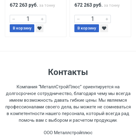
поставщиком.
672 263
руб.
672 263
руб.
за тонну
за тонну
Уведомление об оплате обязательно.
В корзину
В корзину
При доставке товара, Клиент заранее
обязан обеспечить подъезные пути для
разгружаемого а/м. На разгрузку
автомобиля предоставляется не более 2-х
часов.
Контакты
Стоимость доставки по РФ
Компания “МеталлСтройПлюс” ориентируется на
рассчитывается индивидуально.
долгосрочное сотрудничество, благодаря чему мы всегда
имеем возможность давать гибкие цены. Мы являемся
профессионалами своего дела, вы можете не сомневаться
в компетентности нашего персонала, который всегда рад
помочь вам с выбором и расчетом продукции.
Тип
Ставка
ТТК
Садовое
1к
транспорта
по
ООО Металлстройплюс