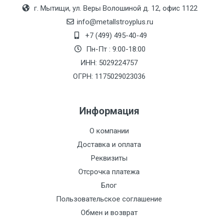
Москве
г. Мытищи, ул. Веры Волошиной д. 12, офис 1122
(7+1ч.)
info@metallstroyplus.ru
+7 (499) 495-40-49
Груз до 6 м,
5500 с
500
500
27р
Пн-Пт : 9:00-18:00
вес до 1.5 тн
НДС
МК
ИНН: 5029224757
ОГРН: 1175029023036
Груз до 6 м,
6500 с
1000
1000
35р
вес до 2 тн
НДС
МК
Информация
Груз до 6 м,
7500 с
1000
1000
35р
О компании
вес до 3 тн
НДС
МК
Доставка и оплата
Груз до 6 м,
9000 с
1000
1000
40р
Реквизиты
вес до 5 тн
НДС
МК
Отсрочка платежа
Блог
Груз до 6 м,
10000 с
1500
1500
45р
Пользовательское соглашение
вес до 8 тн
НДС
МК
Обмен и возврат