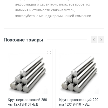
информации о характеристиках товароов, их
от 500.
наличия и стоимости связывайтесь,
пожалуйста, с менеджерами нашей компании.
Доставка в течении 1 рабочего дня 24/7.
Отгрузка товара производится при наличии
оригинала доверенности и паспорта. При
Похожие товары
несоблюдении указанных требований,
поставщик вправе отказать покупателю в
передаче товара без возмещения каких-
либо убытков, и требовать от покупателя
уплаты понесенных расходов.
Самовывоз со склада г. Ивантеевка
Центральный проезд 27. Погрузка
производится только в открытую машину.
Ручная погрузка оплачивается
Круг нержавеющий 280
Круг нержавеющий 220
мм 12Х18Н10Т-ВД
мм 12Х18Н10Т-ВД
дополнительно в размере, установленном