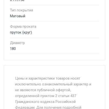
Тип покрытия
Матовый
Форма проката
пруток (круг)
Диаметр
180
Стоимость доставки от 4500 руб. по
Москве и Московской области.
Цены и характеристики товаров носят
исключительно ознакомительный характер и
Доставка осуществляется собственным и
не являются публичной офертой,
определенной пунктом 2 статьи 437
наёмным транспортом, стоимость
Гражданского кодекса Российской
доставки рассчитывается Ставка + км от
Федерации. Для получения подробной
МКАД, Въезд на ТТК и Садовое кольцо +