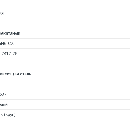
ия
чекатаный
6Н6-СХ
 7417-75
авеющая сталь
537
вый
к (круг)