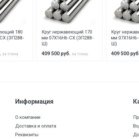
аранее обязан обеспечить подъезные пути для разгружаемо
асов.
еющий 180
Круг нержавеющий 170
Круг нержав
считывается индивидуально.
СХ (ЭП288-
мм 07Х16Н6-СХ (ЭП288-
мм 07Х16Н6-
Ш)
Ш)
.
409 500
руб.
409 500
руб
за тонну
за тонну
Ставка по Москве
ТТК
Садовое
1км з
(7+1ч.)
5500 с НДС
500
500
27р./к
Информация
К
6500 с НДС
1000
1000
35р./к
О компании
Пр
7500 с НДС
1000
1000
35р./к
Доставка и оплата
Во
Реквизиты
До
9000 с НДС
1000
1000
40р./к