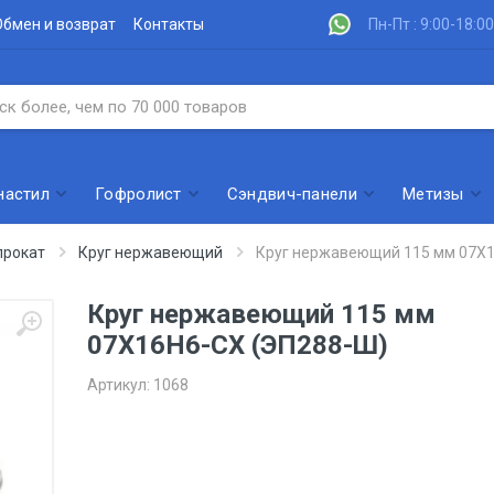
Обмен и возврат
Контакты
Пн-Пт : 9:00-18:00
настил
Гофролист
Сэндвич-панели
Метизы
рокат
Круг нержавеющий
Круг нержавеющий 115 мм 07Х1
Круг нержавеющий 115 мм
07Х16Н6-СХ (ЭП288-Ш)
Артикул:
1068