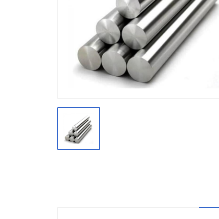
Производство
Штакетник
Черный металлопрокат
Нержавеющий металлопрокат
Трубы
Детали трубопроводов и
метизы
Оцинкованный металлопрокат
Запорная арматура
Цветные металлы
Поликарбонат
ЖБИ