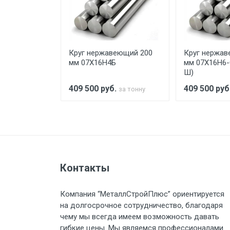
При доставке товара, Клиент з
предоставляется не более 2-х ч
еющий 120
Круг нержавеющий 200
Круг нержав
Стоимость доставки по РФ рас
СХ (ЭП288-
мм 07Х16Н4Б
мм 07Х16Н6-
Ш)
.
409 500
руб.
409 500
руб
за тонну
за тонну
Тип транспорта
Груз до 6 м, вес до 1.5 тн
Контакты
Груз до 6 м, вес до 2 тн
Компания “МеталлСтройПлюс” ориентируется
Груз до 6 м, вес до 3 тн
на долгосрочное сотрудничество, благодаря
чему мы всегда имеем возможность давать
Груз до 6 м, вес до 5 тн
гибкие цены. Мы являемся профессионалами