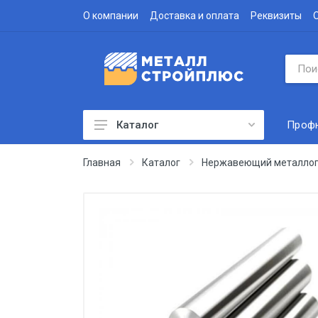
О компании
Доставка и оплата
Реквизиты
Проф
Каталог
Профнастил
Главная
Каталог
Нержавеющий металлоп
Водосточная система
Доборные элементы
Металлочерепица
Гофролист
Сэндвич-панели
Метизы