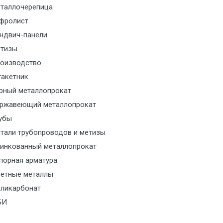
таллочерепица
м за МКАД
фролист
ндвич-панели
м за МКАД
тизы
оизводство
м за МКАД
акетник
рный металлопрокат
ласованию с транспортным
ржавеющий металлопрокат
ом
убы
тали трубопроводов и метизы
ласованию с транспортным
инкованный металлопрокат
ом
порная арматура
ласованию с транспортным
етные металлы
ом
ликарбонат
БИ
ласованию с транспортным