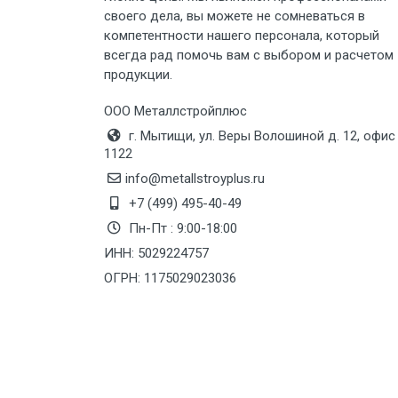
своего дела, вы можете не сомневаться в
Груз до 6 м, вес до 8 тн
компетентности нашего персонала, который
всегда рад помочь вам с выбором и расчетом
продукции.
Груз до 6 м, вес до 10 тн
ООО Металлстройплюс
Груз до 12 м, вес до 20 тн
г. Мытищи, ул. Веры Волошиной д. 12, офис
1122
Манипулятор до 6 м, вес до 5 тн
info@metallstroyplus.ru
+7 (499) 495-40-49
Пн-Пт : 9:00-18:00
Манипулятор до 6 м, вес до 8 тн
ИНН: 5029224757
ОГРН: 1175029023036
Манипулятор до 6 м, вес до 10 тн
Манипулятор до 12 м, вес до 20