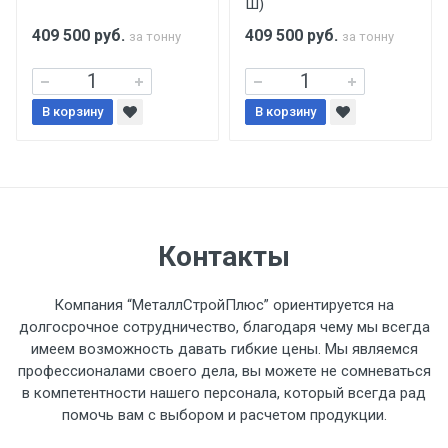
Ш)
поставщиком.
409 500
руб.
409 500
руб.
за тонну
за тонну
Уведомление об оплате обязательно.
В корзину
При доставке товара, Клиент заранее
В корзину
обязан обеспечить подъезные пути для
разгружаемого а/м. На разгрузку
автомобиля предоставляется не более 2-х
часов.
Контакты
Стоимость доставки по РФ
рассчитывается индивидуально.
Компания “МеталлСтройПлюс” ориентируется на
долгосрочное сотрудничество, благодаря чему мы всегда
имеем возможность давать гибкие цены. Мы являемся
профессионалами своего дела, вы можете не сомневаться
в компетентности нашего персонала, который всегда рад
Тип
Ставка
ТТК
Садовое
1к
помочь вам с выбором и расчетом продукции.
транспорта
по