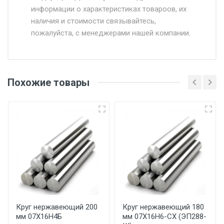
информации о характеристиках товароов, их
от 500.
наличия и стоимости связывайтесь,
пожалуйста, с менеджерами нашей компании.
Доставка в течении 1 рабочего дня 24/7.
Отгрузка товара производится при наличии
оригинала доверенности и паспорта. При
Похожие товары
несоблюдении указанных требований,
поставщик вправе отказать покупателю в
передаче товара без возмещения каких-
либо убытков, и требовать от покупателя
уплаты понесенных расходов.
Самовывоз со склада г. Ивантеевка
Центральный проезд 27. Погрузка
производится только в открытую машину.
Ручная погрузка оплачивается
Круг нержавеющий 200
Круг нержавеющий 180
мм 07Х16Н4Б
мм 07Х16Н6-СХ (ЭП288-
дополнительно в размере, установленном