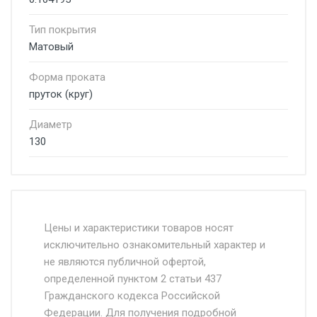
Тип покрытия
Матовый
Форма проката
пруток (круг)
Диаметр
130
Стоимость доставки от 4500 руб. по
Москве и Московской области.
Цены и характеристики товаров носят
исключительно ознакомительный характер и
Доставка осуществляется собственным и
не являются публичной офертой,
определенной пунктом 2 статьи 437
наёмным транспортом, стоимость
Гражданского кодекса Российской
доставки рассчитывается Ставка + км от
Федерации. Для получения подробной
МКАД, Въезд на ТТК и Садовое кольцо +