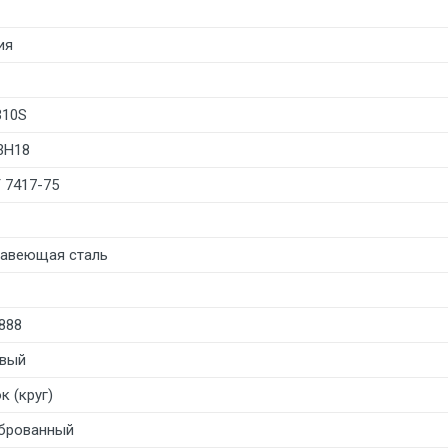
ия
310S
3Н18
 7417-75
авеющая сталь
888
вый
к (круг)
брованный