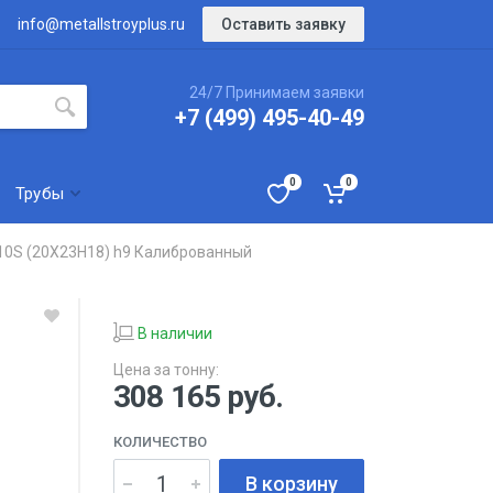
Оставить заявку
info@metallstroyplus.ru
24/7 Принимаем заявки
+7 (499) 495-40-49
0
0
Трубы
10S (20Х23Н18) h9 Калиброванный
В наличии
Цена за тонну:
308 165
руб.
КОЛИЧЕСТВО
В корзину