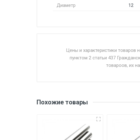
Диаметр
12
Стоимость доставки от 4500 ру
Доставка осуществляется собс
Цены и характеристики товаров 
пунктом 2 статьи 437 Гражданс
Въезд на ТТК и Садовое кольцо 
товароов, их н
Доставка в течении 1 рабочего 
Отгрузка товара производится 
поставщик вправе отказать пок
Похожие товары
уплаты понесенных расходов.
Самовывоз со склада г. Ивант
погрузка оплачивается дополн