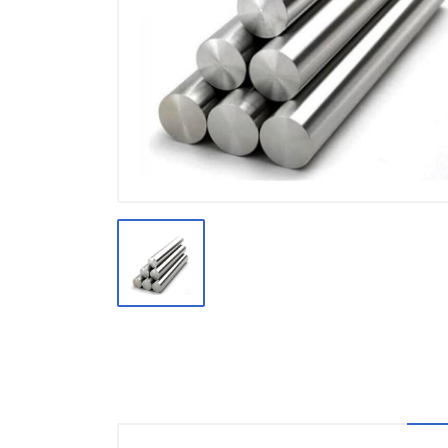
Производство
Штакетник
Черный металлопрокат
Нержавеющий металлопрокат
Трубы
Детали трубопроводов и
метизы
Оцинкованный металлопрокат
Запорная арматура
Цветные металлы
Поликарбонат
ЖБИ