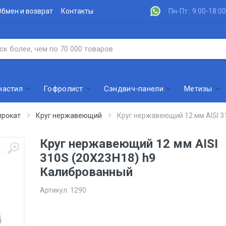
Обмен и возврат
Контакты
Пн-Пт : 9:00-18:00
настил
Гофролист
Сэндвич-панели
Метизы
рокат
Круг нержавеющий
Круг нержавеющий 12 мм AISI 3
Круг нержавеющий 12 мм AISI
310S (20Х23Н18) h9
Калиброванный
Артикул:
1290