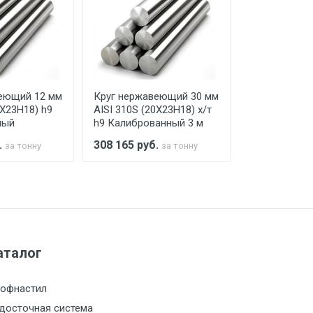
го а/м. На разгрузку автомобиля
еющий 12 мм
Круг нержавеющий 30 мм
Круг нержав
0Х23Н18) h9
AISI 310S (20Х23Н18) х/т
AISI 310S (2
ный
h9 Калиброванный 3 м
Калиброван
.
308 165
руб.
308 165
руб
за тонну
за тонну
а МКАД
м за МКАД
аталог
м за МКАД
офнастил
м за МКАД
досточная система