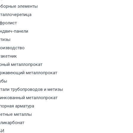
борные элементы
м за МКАД
таллочерепица
м за МКАД
фролист
ндвич-панели
м за МКАД
тизы
оизводство
м за МКАД
акетник
рный металлопрокат
ласованию с транспортным
ржавеющий металлопрокат
ом
убы
тали трубопроводов и метизы
ласованию с транспортным
инкованный металлопрокат
ом
порная арматура
ласованию с транспортным
етные металлы
ом
ликарбонат
БИ