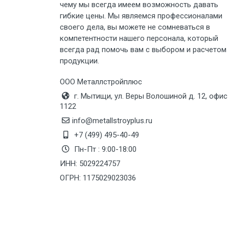
чему мы всегда имеем возможность давать
Груз до 6 м, вес до 5 тн
гибкие цены. Мы являемся профессионалами
своего дела, вы можете не сомневаться в
Груз до 6 м, вес до 8 тн
компетентности нашего персонала, который
всегда рад помочь вам с выбором и расчетом
продукции.
Груз до 6 м, вес до 10 тн
ООО Металлстройплюс
Груз до 12 м, вес до 20 тн
г. Мытищи, ул. Веры Волошиной д. 12, офис
1122
Манипулятор до 6 м, вес до 5 тн
info@metallstroyplus.ru
+7 (499) 495-40-49
Пн-Пт : 9:00-18:00
Манипулятор до 6 м, вес до 8 тн
ИНН: 5029224757
ОГРН: 1175029023036
Манипулятор до 6 м, вес до 10 тн