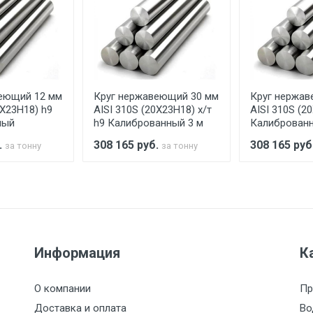
ельно.
аранее обязан обеспечить подъезные пути для разгружаемо
асов.
еющий 12 мм
Круг нержавеющий 30 мм
Круг нержав
считывается индивидуально.
0Х23Н18) h9
AISI 310S (20Х23Н18) х/т
AISI 310S (2
ный
h9 Калиброванный 3 м
Калиброван
.
308 165
руб.
308 165
руб
за тонну
за тонну
Ставка по Москве
ТТК
Садовое
1км з
(7+1ч.)
5500 с НДС
500
500
27р./к
Информация
К
6500 с НДС
1000
1000
35р./к
О компании
Пр
7500 с НДС
1000
1000
35р./к
Доставка и оплата
Во