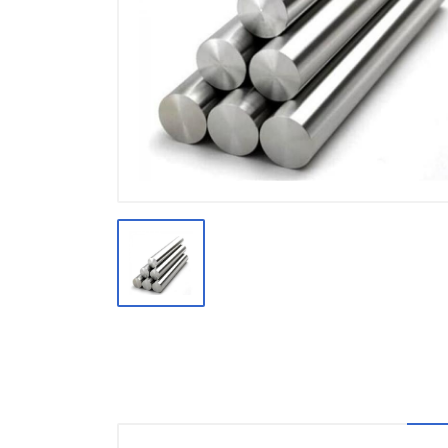
Производство
Штакетник
Черный металлопрокат
Нержавеющий металлопрокат
Трубы
Детали трубопроводов и
метизы
Оцинкованный металлопрокат
Запорная арматура
Цветные металлы
Поликарбонат
ЖБИ