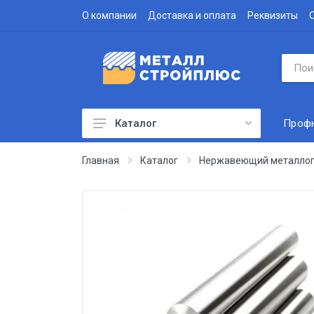
О компании
Доставка и оплата
Реквизиты
Проф
Каталог
Профнастил
Главная
Каталог
Нержавеющий металлоп
Водосточная система
Доборные элементы
Металлочерепица
Гофролист
Сэндвич-панели
Метизы