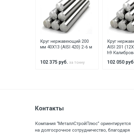
Уведомление об оплате обязат
При доставке товара, Клиент з
предоставляется не более 2-х ч
еющий 135
Круг нержавеющий 200
Круг нержав
Стоимость доставки по РФ рас
SI 420)
мм 40Х13 (AISI 420) 2-6 м
AISI 201 (12
h9 Калибров
.
102 375
руб.
102 050
руб
за тонну
за тонну
Тип транспорта
Груз до 6 м, вес до 1.5 тн
Контакты
Груз до 6 м, вес до 2 тн
Компания “МеталлСтройПлюс” ориентируется
Груз до 6 м, вес до 3 тн
на долгосрочное сотрудничество, благодаря