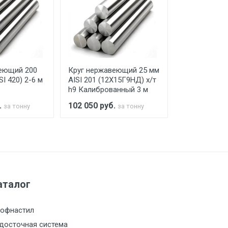
го а/м. На разгрузку автомобиля
еющий 200
Круг нержавеющий 25 мм
Круг нержав
SI 420) 2-6 м
AISI 201 (12Х15Г9НД) х/т
мм 40Х13 (AI
h9 Калиброванный 3 м
.
102 050
руб.
102 375
руб
за тонну
за тонну
а МКАД
м за МКАД
аталог
м за МКАД
офнастил
м за МКАД
досточная система