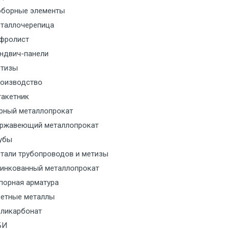
борные элементы
м за МКАД
таллочерепица
м за МКАД
фролист
ндвич-панели
м за МКАД
тизы
оизводство
м за МКАД
акетник
рный металлопрокат
ласованию с транспортным
ржавеющий металлопрокат
ом
убы
тали трубопроводов и метизы
ласованию с транспортным
инкованный металлопрокат
ом
порная арматура
ласованию с транспортным
етные металлы
ом
ликарбонат
БИ