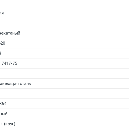
ия
чекатаный
420
3
 7417-75
авеющая сталь
364
вый
к (круг)