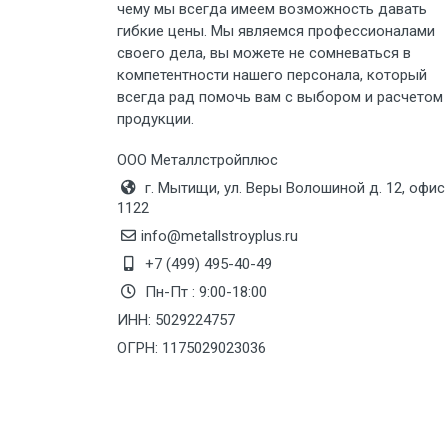
чему мы всегда имеем возможность давать
Груз до 6 м, вес до 5 тн
гибкие цены. Мы являемся профессионалами
своего дела, вы можете не сомневаться в
Груз до 6 м, вес до 8 тн
компетентности нашего персонала, который
всегда рад помочь вам с выбором и расчетом
продукции.
Груз до 6 м, вес до 10 тн
ООО Металлстройплюс
Груз до 12 м, вес до 20 тн
г. Мытищи, ул. Веры Волошиной д. 12, офис
1122
Манипулятор до 6 м, вес до 5 тн
info@metallstroyplus.ru
+7 (499) 495-40-49
Пн-Пт : 9:00-18:00
Манипулятор до 6 м, вес до 8 тн
ИНН: 5029224757
ОГРН: 1175029023036
Манипулятор до 6 м, вес до 10 тн