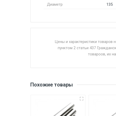
Диаметр
135
Стоимость доставки от 4500 ру
Доставка осуществляется собс
Цены и характеристики товаров 
пунктом 2 статьи 437 Гражданс
Въезд на ТТК и Садовое кольцо 
товароов, их н
Доставка в течении 1 рабочего 
Отгрузка товара производится 
поставщик вправе отказать пок
Похожие товары
уплаты понесенных расходов.
Самовывоз со склада г. Ивант
погрузка оплачивается дополн