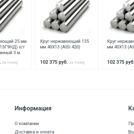
ельно.
аранее обязан обеспечить подъезные пути для разгружаемо
асов.
еющий 25 мм
Круг нержавеющий 135
Круг нержав
считывается индивидуально.
Х15Г9НД) х/т
мм 40Х13 (AISI 420)
мм 40Х13 (AI
анный 3 м
.
102 375
руб.
102 375
руб
за тонну
за тонну
Ставка по Москве
ТТК
Садовое
1км з
(7+1ч.)
5500 с НДС
500
500
27р./к
Информация
К
6500 с НДС
1000
1000
35р./к
О компании
Пр
7500 с НДС
1000
1000
35р./к
Доставка и оплата
Во