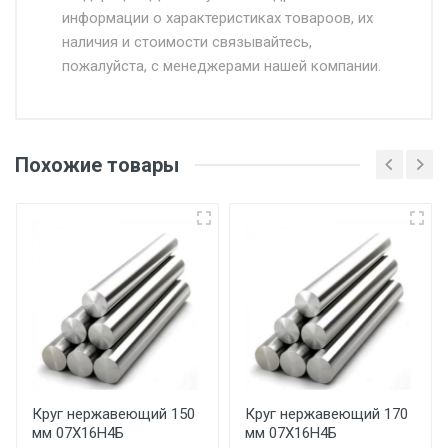
информации о характеристиках товароов, их
от 500.
наличия и стоимости связывайтесь,
пожалуйста, с менеджерами нашей компании.
Доставка в течении 1 рабочего дня 24/7.
Отгрузка товара производится при наличии
оригинала доверенности и паспорта. При
Похожие товары
несоблюдении указанных требований,
поставщик вправе отказать покупателю в
передаче товара без возмещения каких-
либо убытков, и требовать от покупателя
уплаты понесенных расходов.
Самовывоз со склада г. Ивантеевка
Центральный проезд 27. Погрузка
производится только в открытую машину.
Ручная погрузка оплачивается
Круг нержавеющий 150
Круг нержавеющий 170
мм 07Х16Н4Б
мм 07Х16Н4Б
дополнительно в размере, установленном