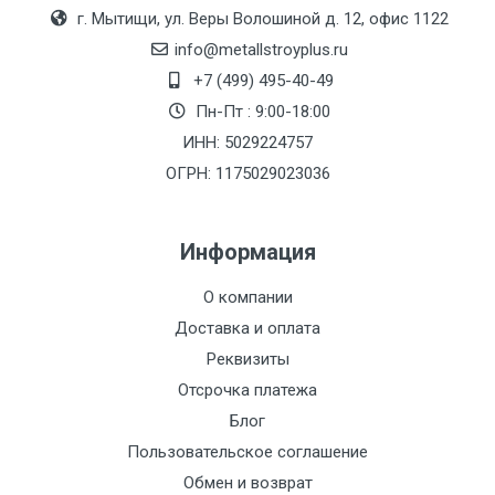
Москве
г. Мытищи, ул. Веры Волошиной д. 12, офис 1122
(7+1ч.)
info@metallstroyplus.ru
+7 (499) 495-40-49
Груз до 6 м,
5500 с
500
500
27р
Пн-Пт : 9:00-18:00
вес до 1.5 тн
НДС
МК
ИНН: 5029224757
ОГРН: 1175029023036
Груз до 6 м,
6500 с
1000
1000
35р
вес до 2 тн
НДС
МК
Информация
Груз до 6 м,
7500 с
1000
1000
35р
О компании
вес до 3 тн
НДС
МК
Доставка и оплата
Груз до 6 м,
9000 с
1000
1000
40р
Реквизиты
вес до 5 тн
НДС
МК
Отсрочка платежа
Блог
Груз до 6 м,
10000 с
1500
1500
45р
Пользовательское соглашение
вес до 8 тн
НДС
МК
Обмен и возврат