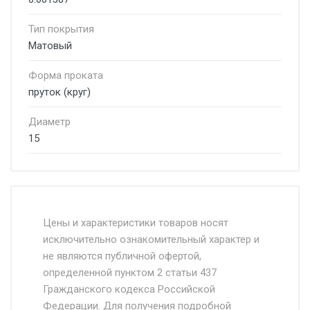
Тип покрытия
Матовый
Форма проката
пруток (круг)
Диаметр
15
Стоимость доставки от 4500 руб. по
Москве и Московской области.
Цены и характеристики товаров носят
исключительно ознакомительный характер и
Доставка осуществляется собственным и
не являются публичной офертой,
определенной пунктом 2 статьи 437
наёмным транспортом, стоимость
Гражданского кодекса Российской
доставки рассчитывается Ставка + км от
Федерации. Для получения подробной
МКАД, Въезд на ТТК и Садовое кольцо +