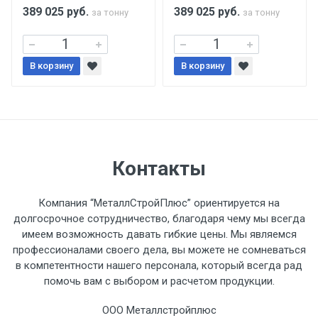
поставщиком.
389 025
руб.
389 025
руб.
за тонну
за тонну
Уведомление об оплате обязательно.
В корзину
В корзину
При доставке товара, Клиент заранее
обязан обеспечить подъезные пути для
разгружаемого а/м. На разгрузку
автомобиля предоставляется не более 2-х
часов.
Контакты
Стоимость доставки по РФ
Компания “МеталлСтройПлюс” ориентируется на
рассчитывается индивидуально.
долгосрочное сотрудничество, благодаря чему мы всегда
имеем возможность давать гибкие цены. Мы являемся
профессионалами своего дела, вы можете не сомневаться
в компетентности нашего персонала, который всегда рад
помочь вам с выбором и расчетом продукции.
Тип
Ставка
ТТК
Садовое
1к
транспорта
по
ООО Металлстройплюс