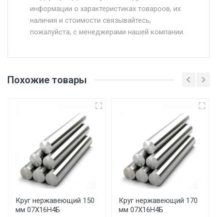
информации о характеристиках товароов, их
от 500.
наличия и стоимости связывайтесь,
пожалуйста, с менеджерами нашей компании.
Доставка в течении 1 рабочего дня 24/7.
Отгрузка товара производится при наличии
оригинала доверенности и паспорта. При
Похожие товары
несоблюдении указанных требований,
поставщик вправе отказать покупателю в
передаче товара без возмещения каких-
либо убытков, и требовать от покупателя
уплаты понесенных расходов.
Самовывоз со склада г. Ивантеевка
Центральный проезд 27. Погрузка
производится только в открытую машину.
Ручная погрузка оплачивается
Круг нержавеющий 150
Круг нержавеющий 170
мм 07Х16Н4Б
мм 07Х16Н4Б
дополнительно в размере, установленном