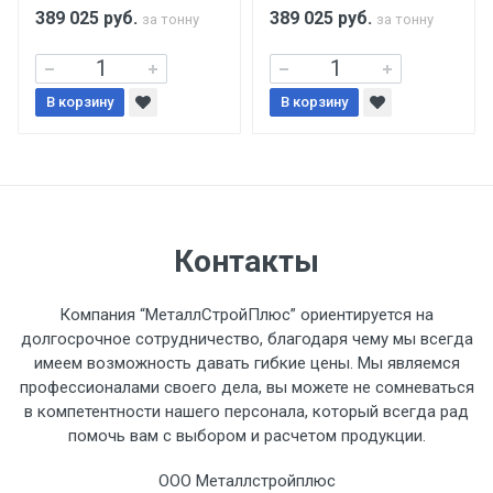
поставщиком.
389 025
руб.
389 025
руб.
за тонну
за тонну
Уведомление об оплате обязательно.
В корзину
В корзину
При доставке товара, Клиент заранее
обязан обеспечить подъезные пути для
разгружаемого а/м. На разгрузку
автомобиля предоставляется не более 2-х
часов.
Контакты
Стоимость доставки по РФ
Компания “МеталлСтройПлюс” ориентируется на
рассчитывается индивидуально.
долгосрочное сотрудничество, благодаря чему мы всегда
имеем возможность давать гибкие цены. Мы являемся
профессионалами своего дела, вы можете не сомневаться
в компетентности нашего персонала, который всегда рад
помочь вам с выбором и расчетом продукции.
Тип
Ставка
ТТК
Садовое
1к
транспорта
по
ООО Металлстройплюс