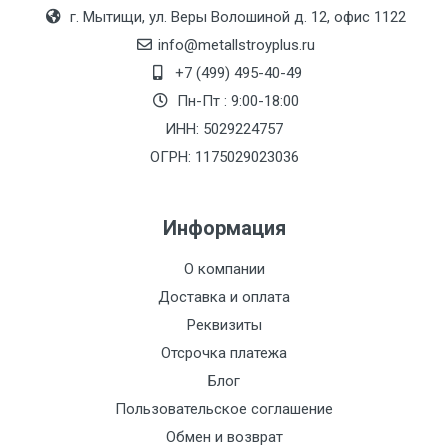
Москве
г. Мытищи, ул. Веры Волошиной д. 12, офис 1122
(7+1ч.)
info@metallstroyplus.ru
+7 (499) 495-40-49
Груз до 6 м,
5500 с
500
500
27р
Пн-Пт : 9:00-18:00
вес до 1.5 тн
НДС
МК
ИНН: 5029224757
ОГРН: 1175029023036
Груз до 6 м,
6500 с
1000
1000
35р
вес до 2 тн
НДС
МК
Информация
Груз до 6 м,
7500 с
1000
1000
35р
О компании
вес до 3 тн
НДС
МК
Доставка и оплата
Груз до 6 м,
9000 с
1000
1000
40р
Реквизиты
вес до 5 тн
НДС
МК
Отсрочка платежа
Блог
Груз до 6 м,
10000 с
1500
1500
45р
Пользовательское соглашение
вес до 8 тн
НДС
МК
Обмен и возврат