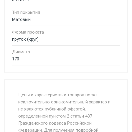
Тип покрытия
Матовый
Форма проката
пруток (круг)
Диаметр
170
Стоимость доставки от 4500 руб. по
Москве и Московской области.
Цены и характеристики товаров носят
исключительно ознакомительный характер и
Доставка осуществляется собственным и
не являются публичной офертой,
определенной пунктом 2 статьи 437
наёмным транспортом, стоимость
Гражданского кодекса Российской
доставки рассчитывается Ставка + км от
Федерации. Для получения подробной
МКАД, Въезд на ТТК и Садовое кольцо +