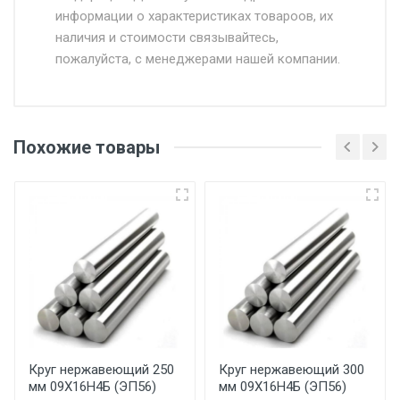
информации о характеристиках товароов, их
от 500.
наличия и стоимости связывайтесь,
пожалуйста, с менеджерами нашей компании.
Доставка в течении 1 рабочего дня 24/7.
Отгрузка товара производится при наличии
оригинала доверенности и паспорта. При
Похожие товары
несоблюдении указанных требований,
поставщик вправе отказать покупателю в
передаче товара без возмещения каких-
либо убытков, и требовать от покупателя
уплаты понесенных расходов.
Самовывоз со склада г. Ивантеевка
Центральный проезд 27. Погрузка
производится только в открытую машину.
Ручная погрузка оплачивается
Круг нержавеющий 250
Круг нержавеющий 300
мм 09Х16Н4Б (ЭП56)
мм 09Х16Н4Б (ЭП56)
дополнительно в размере, установленном