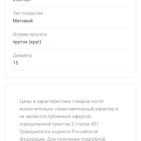
Тип покрытия
Матовый
Форма проката
пруток (круг)
Диаметр
15
Стоимость доставки от 4500 руб. по
Москве и Московской области.
Цены и характеристики товаров носят
исключительно ознакомительный характер и
Доставка осуществляется собственным и
не являются публичной офертой,
определенной пунктом 2 статьи 437
наёмным транспортом, стоимость
Гражданского кодекса Российской
доставки рассчитывается Ставка + км от
Федерации. Для получения подробной
МКАД, Въезд на ТТК и Садовое кольцо +