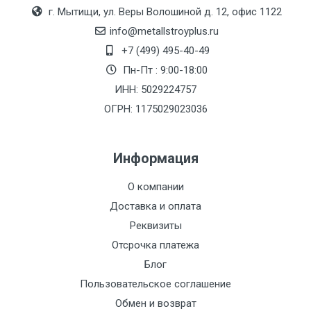
Москве
г. Мытищи, ул. Веры Волошиной д. 12, офис 1122
(7+1ч.)
info@metallstroyplus.ru
+7 (499) 495-40-49
Груз до 6 м,
5500 с
500
500
27р
Пн-Пт : 9:00-18:00
вес до 1.5 тн
НДС
МК
ИНН: 5029224757
ОГРН: 1175029023036
Груз до 6 м,
6500 с
1000
1000
35р
вес до 2 тн
НДС
МК
Информация
Груз до 6 м,
7500 с
1000
1000
35р
О компании
вес до 3 тн
НДС
МК
Доставка и оплата
Груз до 6 м,
9000 с
1000
1000
40р
Реквизиты
вес до 5 тн
НДС
МК
Отсрочка платежа
Блог
Груз до 6 м,
10000 с
1500
1500
45р
Пользовательское соглашение
вес до 8 тн
НДС
МК
Обмен и возврат