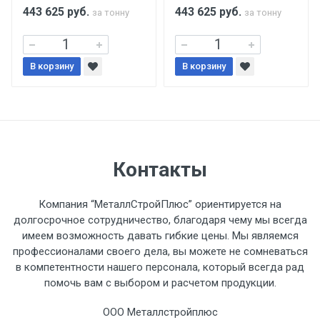
поставщиком.
443 625
руб.
443 625
руб.
за тонну
за тонну
Уведомление об оплате обязательно.
В корзину
В корзину
При доставке товара, Клиент заранее
обязан обеспечить подъезные пути для
разгружаемого а/м. На разгрузку
автомобиля предоставляется не более 2-х
часов.
Контакты
Стоимость доставки по РФ
Компания “МеталлСтройПлюс” ориентируется на
рассчитывается индивидуально.
долгосрочное сотрудничество, благодаря чему мы всегда
имеем возможность давать гибкие цены. Мы являемся
профессионалами своего дела, вы можете не сомневаться
в компетентности нашего персонала, который всегда рад
помочь вам с выбором и расчетом продукции.
Тип
Ставка
ТТК
Садовое
1к
транспорта
по
ООО Металлстройплюс