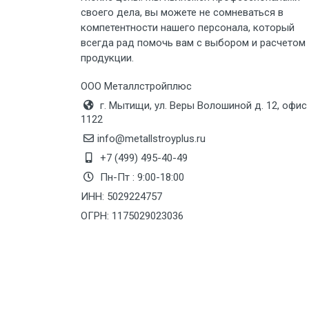
своего дела, вы можете не сомневаться в
Груз до 6 м, вес до 8 тн
компетентности нашего персонала, который
всегда рад помочь вам с выбором и расчетом
продукции.
Груз до 6 м, вес до 10 тн
ООО Металлстройплюс
Груз до 12 м, вес до 20 тн
г. Мытищи, ул. Веры Волошиной д. 12, офис
1122
Манипулятор до 6 м, вес до 5 тн
info@metallstroyplus.ru
+7 (499) 495-40-49
Пн-Пт : 9:00-18:00
Манипулятор до 6 м, вес до 8 тн
ИНН: 5029224757
ОГРН: 1175029023036
Манипулятор до 6 м, вес до 10 тн
Манипулятор до 12 м, вес до 20