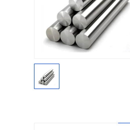
Производство
Штакетник
Черный металлопрокат
Нержавеющий металлопрокат
Трубы
Детали трубопроводов и
метизы
Оцинкованный металлопрокат
Запорная арматура
Цветные металлы
Поликарбонат
ЖБИ