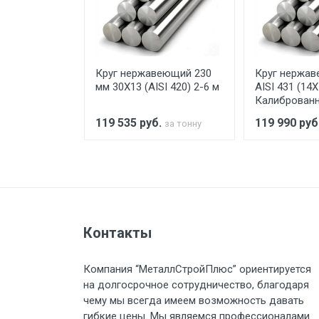
При доставке товара, Клиент з
предоставляется не более 2-х ч
еющий 8 мм
Круг нержавеющий 230
Круг нержав
Стоимость доставки по РФ рас
мм 30Х13 (AISI 420) 2-6 м
AISI 431 (14Х
Калиброванн
.
119 535
руб.
119 990
руб
за тонну
за тонну
Тип транспорта
Груз до 6 м, вес до 1.5 тн
Контакты
Груз до 6 м, вес до 2 тн
Компания “МеталлСтройПлюс” ориентируется
Груз до 6 м, вес до 3 тн
на долгосрочное сотрудничество, благодаря
чему мы всегда имеем возможность давать
Груз до 6 м, вес до 5 тн
гибкие цены. Мы являемся профессионалами