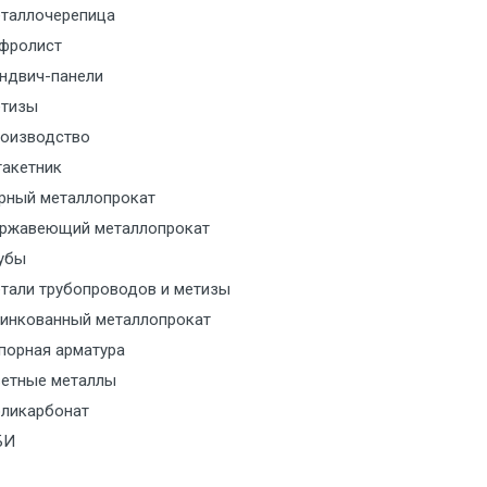
таллочерепица
м за МКАД
фролист
ндвич-панели
м за МКАД
тизы
оизводство
м за МКАД
акетник
рный металлопрокат
ласованию с транспортным
ржавеющий металлопрокат
ом
убы
тали трубопроводов и метизы
ласованию с транспортным
инкованный металлопрокат
ом
порная арматура
ласованию с транспортным
етные металлы
ом
ликарбонат
БИ
ласованию с транспортным