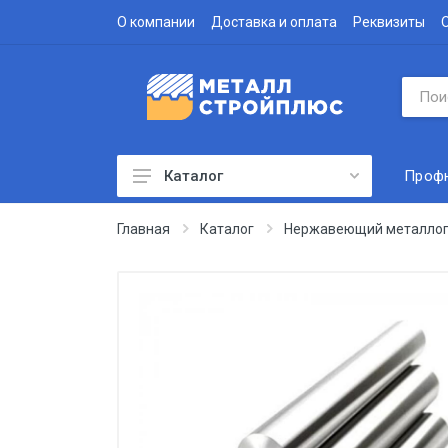
О компании
Доставка и оплата
Реквизиты
Проф
Каталог
Профнастил
Главная
Каталог
Нержавеющий металлоп
Водосточная система
Доборные элементы
Металлочерепица
Гофролист
Сэндвич-панели
Метизы