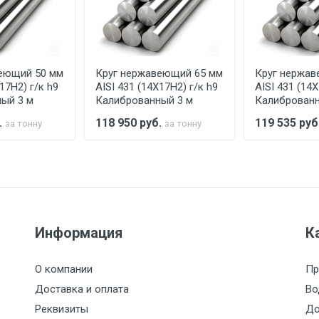
аранее обязан обеспечить подъезные пути для разгружаемо
асов.
еющий 50 мм
Круг нержавеющий 65 мм
Круг нержав
считывается индивидуально.
17Н2) г/к h9
AISI 431 (14Х17Н2) г/к h9
AISI 431 (14Х
ый 3 м
Калиброванный 3 м
Калиброванн
.
118 950
руб.
119 535
руб
за тонну
за тонну
Ставка по Москве
ТТК
Садовое
1км з
(7+1ч.)
5500 с НДС
500
500
27р./к
Информация
К
6500 с НДС
1000
1000
35р./к
О компании
Пр
7500 с НДС
1000
1000
35р./к
Доставка и оплата
Во
Реквизиты
До
9000 с НДС
1000
1000
40р./к