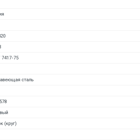
ия
420
3
 7417-75
авеющая сталь
578
вый
к (круг)