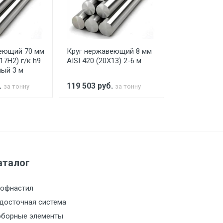
го а/м. На разгрузку автомобиля
еющий 70 мм
Круг нержавеющий 8 мм
Круг нержав
17Н2) г/к h9
AISI 420 (20Х13) 2-6 м
AISI 420 (20Х
ый 3 м
.
119 503
руб.
119 503
руб
за тонну
за тонну
а МКАД
м за МКАД
аталог
м за МКАД
офнастил
м за МКАД
досточная система
борные элементы
м за МКАД