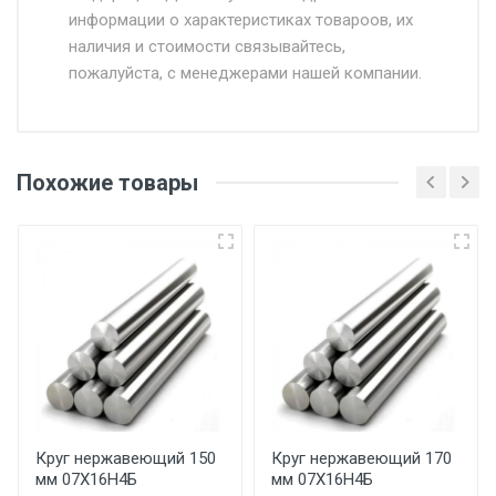
информации о характеристиках товароов, их
от 500.
наличия и стоимости связывайтесь,
пожалуйста, с менеджерами нашей компании.
Доставка в течении 1 рабочего дня 24/7.
Отгрузка товара производится при наличии
оригинала доверенности и паспорта. При
Похожие товары
несоблюдении указанных требований,
поставщик вправе отказать покупателю в
передаче товара без возмещения каких-
либо убытков, и требовать от покупателя
уплаты понесенных расходов.
Самовывоз со склада г. Ивантеевка
Центральный проезд 27. Погрузка
производится только в открытую машину.
Ручная погрузка оплачивается
Круг нержавеющий 150
Круг нержавеющий 170
мм 07Х16Н4Б
мм 07Х16Н4Б
дополнительно в размере, установленном