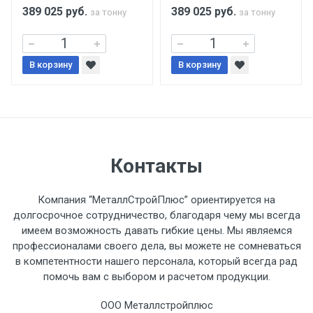
поставщиком.
389 025
руб.
389 025
руб.
за тонну
за тонну
Уведомление об оплате обязательно.
В корзину
В корзину
При доставке товара, Клиент заранее
обязан обеспечить подъезные пути для
разгружаемого а/м. На разгрузку
автомобиля предоставляется не более 2-х
часов.
Контакты
Стоимость доставки по РФ
Компания “МеталлСтройПлюс” ориентируется на
рассчитывается индивидуально.
долгосрочное сотрудничество, благодаря чему мы всегда
имеем возможность давать гибкие цены. Мы являемся
профессионалами своего дела, вы можете не сомневаться
в компетентности нашего персонала, который всегда рад
помочь вам с выбором и расчетом продукции.
Тип
Ставка
ТТК
Садовое
1к
транспорта
по
ООО Металлстройплюс