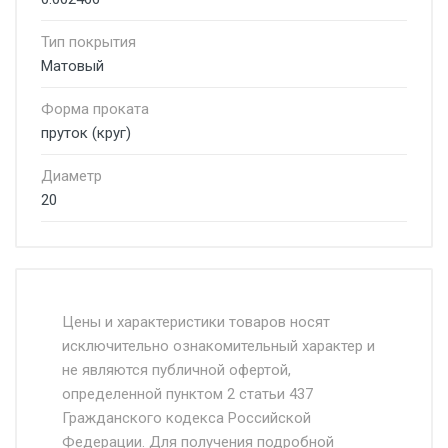
Тип покрытия
Матовый
Форма проката
пруток (круг)
Диаметр
20
Стоимость доставки от 4500 руб. по
Москве и Московской области.
Цены и характеристики товаров носят
исключительно ознакомительный характер и
Доставка осуществляется собственным и
не являются публичной офертой,
определенной пунктом 2 статьи 437
наёмным транспортом, стоимость
Гражданского кодекса Российской
доставки рассчитывается Ставка + км от
Федерации. Для получения подробной
МКАД, Въезд на ТТК и Садовое кольцо +