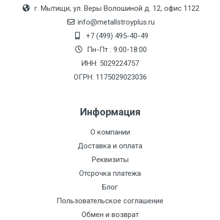
Москве
г. Мытищи, ул. Веры Волошиной д. 12, офис 1122
(7+1ч.)
info@metallstroyplus.ru
+7 (499) 495-40-49
Груз до 6 м,
5500 с
500
500
27р
Пн-Пт : 9:00-18:00
вес до 1.5 тн
НДС
МК
ИНН: 5029224757
ОГРН: 1175029023036
Груз до 6 м,
6500 с
1000
1000
35р
вес до 2 тн
НДС
МК
Информация
Груз до 6 м,
7500 с
1000
1000
35р
О компании
вес до 3 тн
НДС
МК
Доставка и оплата
Груз до 6 м,
9000 с
1000
1000
40р
Реквизиты
вес до 5 тн
НДС
МК
Отсрочка платежа
Блог
Груз до 6 м,
10000 с
1500
1500
45р
Пользовательское соглашение
вес до 8 тн
НДС
МК
Обмен и возврат