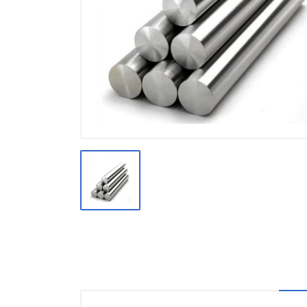
Производство
Штакетник
Черный металлопрокат
Нержавеющий металлопрокат
Трубы
Детали трубопроводов и
метизы
Оцинкованный металлопрокат
Запорная арматура
Цветные металлы
Поликарбонат
ЖБИ