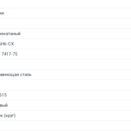
ия
чекатаный
6Н6-СХ
 7417-75
авеющая сталь
615
вый
к (круг)