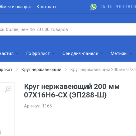
Обмен и возврат
Контакты
Пн-Пт : 9:00-18:00
настил
Гофролист
Сэндвич-панели
Метизы
рокат
Круг нержавеющий
Круг нержавеющий 200 мм 07Х1
Круг нержавеющий 200 мм
07Х16Н6-СХ (ЭП288-Ш)
Артикул:
1165