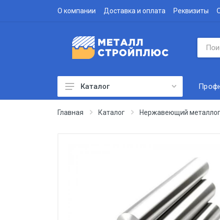
О компании
Доставка и оплата
Реквизиты
Проф
Каталог
Профнастил
Главная
Каталог
Нержавеющий металлоп
Водосточная система
Доборные элементы
Металлочерепица
Гофролист
Сэндвич-панели
Метизы