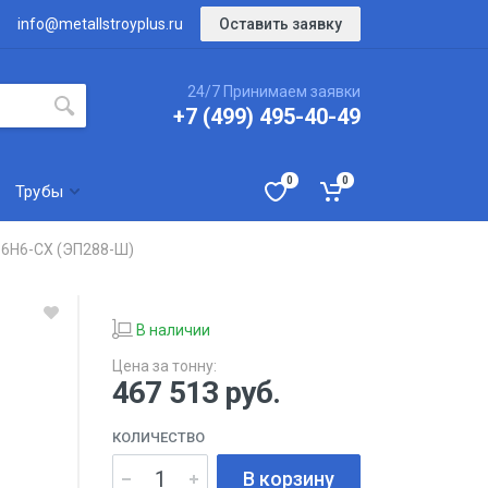
Оставить заявку
info@metallstroyplus.ru
24/7 Принимаем заявки
+7 (499) 495-40-49
0
0
Трубы
6Н6-СХ (ЭП288-Ш)
В наличии
Цена за тонну:
467 513
руб.
КОЛИЧЕСТВО
В корзину