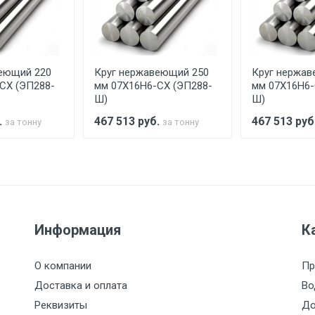
аранее обязан обеспечить подъезные пути для разгружаемо
асов.
еющий 220
Круг нержавеющий 250
Круг нержав
считывается индивидуально.
СХ (ЭП288-
мм 07Х16Н6-СХ (ЭП288-
мм 07Х16Н6-
Ш)
Ш)
.
467 513
руб.
467 513
руб
за тонну
за тонну
Ставка по Москве
ТТК
Садовое
1км з
(7+1ч.)
5500 с НДС
500
500
27р./к
Информация
К
6500 с НДС
1000
1000
35р./к
О компании
Пр
7500 с НДС
1000
1000
35р./к
Доставка и оплата
Во
Реквизиты
До
9000 с НДС
1000
1000
40р./к