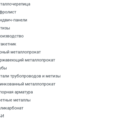
таллочерепица
м за МКАД
фролист
ндвич-панели
м за МКАД
тизы
оизводство
м за МКАД
акетник
рный металлопрокат
ласованию с транспортным
ржавеющий металлопрокат
ом
убы
тали трубопроводов и метизы
ласованию с транспортным
инкованный металлопрокат
ом
порная арматура
ласованию с транспортным
етные металлы
ом
ликарбонат
БИ
ласованию с транспортным