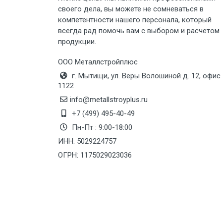
своего дела, вы можете не сомневаться в
Груз до 6 м, вес до 8 тн
компетентности нашего персонала, который
всегда рад помочь вам с выбором и расчетом
продукции.
Груз до 6 м, вес до 10 тн
ООО Металлстройплюс
Груз до 12 м, вес до 20 тн
г. Мытищи, ул. Веры Волошиной д. 12, офис
1122
Манипулятор до 6 м, вес до 5 тн
info@metallstroyplus.ru
+7 (499) 495-40-49
Пн-Пт : 9:00-18:00
Манипулятор до 6 м, вес до 8 тн
ИНН: 5029224757
ОГРН: 1175029023036
Манипулятор до 6 м, вес до 10 тн
Манипулятор до 12 м, вес до 20