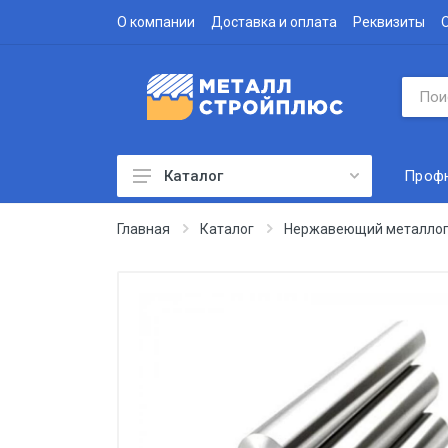
О компании
Доставка и оплата
Реквизиты
Проф
Каталог
Профнастил
Главная
Каталог
Нержавеющий металлоп
Водосточная система
Доборные элементы
Металлочерепица
Гофролист
Сэндвич-панели
Метизы