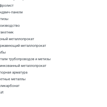
фролист
м за МКАД
ндвич-панели
тизы
м за МКАД
оизводство
акетник
м за МКАД
рный металлопрокат
ржавеющий металлопрокат
ласованию с транспортным
ом
убы
тали трубопроводов и метизы
ласованию с транспортным
инкованный металлопрокат
ом
порная арматура
етные металлы
ласованию с транспортным
ликарбонат
ом
БИ
ласованию с транспортным