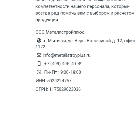
компетентности нашего персонала, который
Груз до 6 м, вес до 8 тн
всегда рад помочь вам с выбором и расчетом
продукции.
Груз до 6 м, вес до 10 тн
ООО Металлстройплюс
г. Мытищи, ул. Веры Волошиной д. 12, офис
Груз до 12 м, вес до 20 тн
1122
info@metallstroyplus.ru
Манипулятор до 6 м, вес до 5 тн
+7 (499) 495-40-49
Пн-Пт : 9:00-18:00
ИНН: 5029224757
Манипулятор до 6 м, вес до 8 тн
ОГРН: 1175029023036
Манипулятор до 6 м, вес до 10 тн
Манипулятор до 12 м, вес до 20