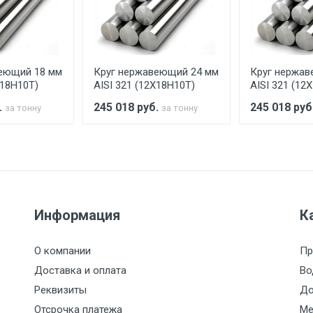
аранее обязан обеспечить подъезные пути для разгружаемо
асов.
еющий 18 мм
Круг нержавеющий 24 мм
Круг нержав
считывается индивидуально.
Х18Н10Т)
AISI 321 (12Х18Н10Т)
AISI 321 (12
.
245 018
руб.
245 018
руб
за тонну
за тонну
Ставка по Москве
ТТК
Садовое
1км з
(7+1ч.)
5500 с НДС
500
500
27р./к
Информация
К
6500 с НДС
1000
1000
35р./к
О компании
Пр
7500 с НДС
1000
1000
35р./к
Доставка и оплата
Во
Реквизиты
До
9000 с НДС
1000
1000
40р./к
Отсрочка платежа
Ме