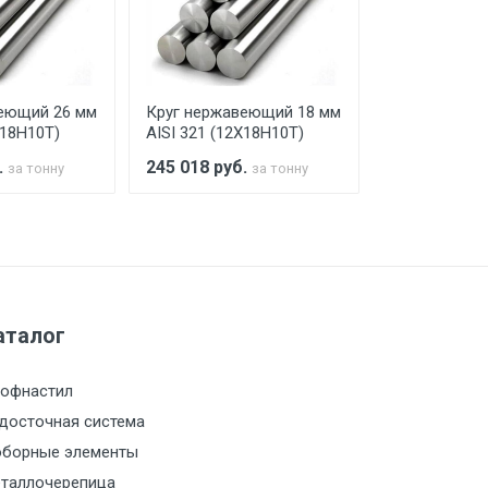
го а/м. На разгрузку автомобиля
еющий 26 мм
Круг нержавеющий 18 мм
Круг нержав
Х18Н10Т)
AISI 321 (12Х18Н10Т)
AISI 321 (12
.
245 018
руб.
245 018
руб
за тонну
за тонну
а МКАД
м за МКАД
аталог
м за МКАД
офнастил
м за МКАД
досточная система
борные элементы
м за МКАД
таллочерепица