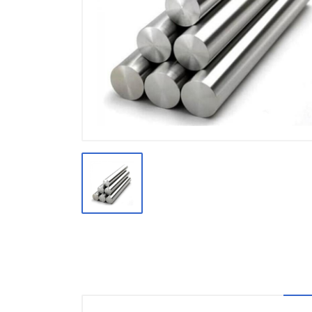
Производство
Штакетник
Черный металлопрокат
Нержавеющий металлопрокат
Трубы
Детали трубопроводов и
метизы
Оцинкованный металлопрокат
Запорная арматура
Цветные металлы
Поликарбонат
ЖБИ