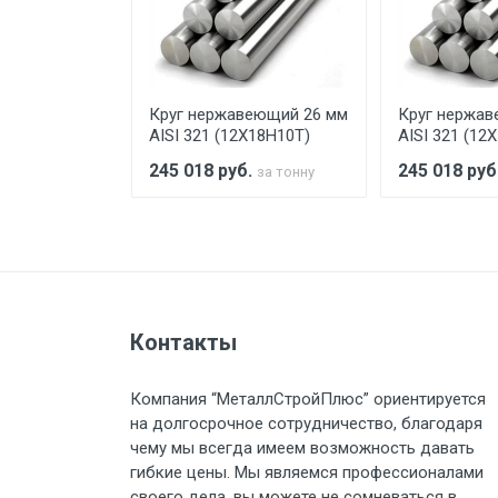
При доставке товара, Клиент з
предоставляется не более 2-х ч
еющий 24 мм
Круг нержавеющий 26 мм
Круг нержав
Стоимость доставки по РФ рас
Х18Н10Т)
AISI 321 (12Х18Н10Т)
AISI 321 (12
.
245 018
руб.
245 018
руб
за тонну
за тонну
Тип транспорта
Груз до 6 м, вес до 1.5 тн
Контакты
Груз до 6 м, вес до 2 тн
Компания “МеталлСтройПлюс” ориентируется
на долгосрочное сотрудничество, благодаря
Груз до 6 м, вес до 3 тн
чему мы всегда имеем возможность давать
гибкие цены. Мы являемся профессионалами
Груз до 6 м, вес до 5 тн
своего дела, вы можете не сомневаться в