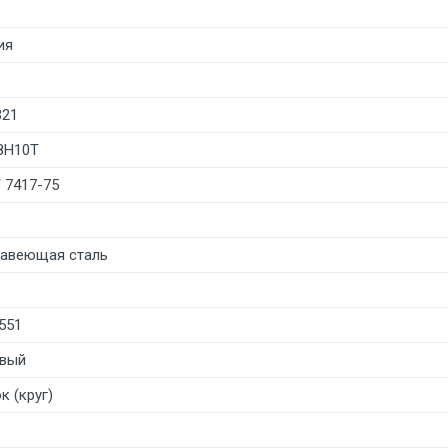
ия
321
8Н10Т
 7417-75
авеющая сталь
551
вый
к (круг)