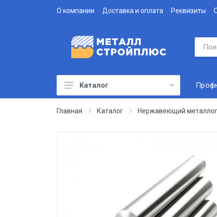
О компании
Доставка и оплата
Реквизиты
Проф
Каталог
Профнастил
Главная
Каталог
Нержавеющий металлоп
Водосточная система
Доборные элементы
Металлочерепица
Гофролист
Сэндвич-панели
Метизы