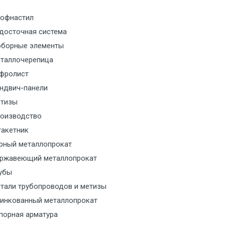
офнастил
м за МКАД
досточная система
борные элементы
м за МКАД
таллочерепица
м за МКАД
фролист
ндвич-панели
м за МКАД
тизы
оизводство
м за МКАД
акетник
рный металлопрокат
ласованию с транспортным
ржавеющий металлопрокат
ом
убы
тали трубопроводов и метизы
ласованию с транспортным
инкованный металлопрокат
ом
порная арматура