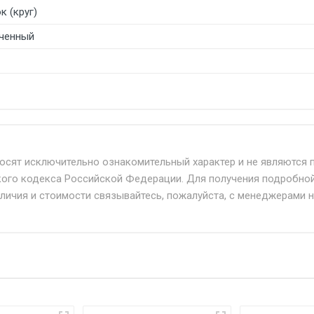
к (круг)
ченный
б. по Москве и Московской области.
твенным и наёмным транспортом, стоимость доставки расс
носят исключительно ознакомительный характер и не являются 
кого кодекса Российской Федерации. Для получения подробно
+ от 500.
аличия и стоимости связывайтесь, пожалуйста, с менеджерами 
дня 24/7.
при наличии оригинала доверенности и паспорта. При нес
упателю в передаче товара без возмещения каких-либо уб