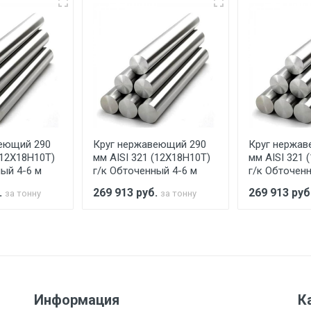
еевка Центральный проезд 27. Погрузка производится толь
ительно в размере, установленном поставщиком.
ельно.
аранее обязан обеспечить подъезные пути для разгружаемо
асов.
еющий 290
Круг нержавеющий 290
Круг нержав
считывается индивидуально.
(12Х18Н10Т)
мм AISI 321 (12Х18Н10Т)
мм AISI 321 
ый 4-6 м
г/к Обточенный 4-6 м
г/к Обточенн
.
269 913
руб.
269 913
руб
за тонну
за тонну
Ставка по Москве
ТТК
Садовое
1км з
(7+1ч.)
5500 с НДС
500
500
27р./к
Информация
К
6500 с НДС
1000
1000
35р./к