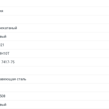
ия
чекатаный
вый
321
8Н10Т
 7417-75
авеющая сталь
508
вый