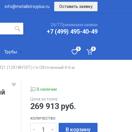
Оставить заявку
info@metallstroyplus.ru
24/7 Принимаем заявки
+7 (499) 495-40-49
0
0
Трубы
321 (12Х18Н10Т) г/к Обточенный 4-6 м
В наличии
ый
Цена за тонну:
269 913
руб.
КОЛИЧЕСТВО
В корзину