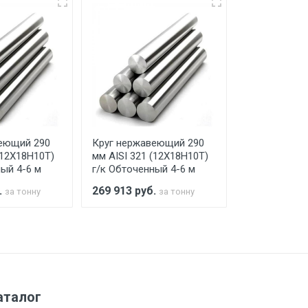
ко в открытую машину. Ручная
го а/м. На разгрузку автомобиля
еющий 290
Круг нержавеющий 290
Круг нержав
(12Х18Н10Т)
мм AISI 321 (12Х18Н10Т)
мм AISI 321 
ый 4-6 м
г/к Обточенный 4-6 м
г/к Обточенн
.
269 913
руб.
269 913
руб
за тонну
за тонну
а МКАД
м за МКАД
аталог
м за МКАД