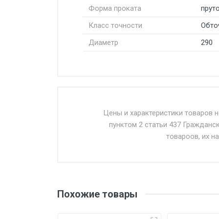
Форма проката
пруто
Класс точности
Обто
Диаметр
290
Стоимость доставки от 4500 ру
Доставка осуществляется собс
Цены и характеристики товаров 
пунктом 2 статьи 437 Гражданс
Въезд на ТТК и Садовое кольцо 
товароов, их н
Доставка в течении 1 рабочего 
Отгрузка товара производится 
поставщик вправе отказать пок
Похожие товары
уплаты понесенных расходов.