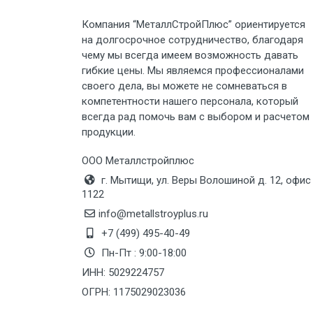
Компания “МеталлСтройПлюс” ориентируется
Груз до 6 м, вес до 3 тн
на долгосрочное сотрудничество, благодаря
чему мы всегда имеем возможность давать
Груз до 6 м, вес до 5 тн
гибкие цены. Мы являемся профессионалами
своего дела, вы можете не сомневаться в
Груз до 6 м, вес до 8 тн
компетентности нашего персонала, который
всегда рад помочь вам с выбором и расчетом
продукции.
Груз до 6 м, вес до 10 тн
ООО Металлстройплюс
Груз до 12 м, вес до 20 тн
г. Мытищи, ул. Веры Волошиной д. 12, офис
1122
Манипулятор до 6 м, вес до 5 тн
info@metallstroyplus.ru
+7 (499) 495-40-49
Пн-Пт : 9:00-18:00
Манипулятор до 6 м, вес до 8 тн
ИНН: 5029224757
ОГРН: 1175029023036