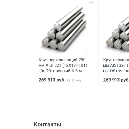
Самовывоз со склада г. Ивант
погрузка оплачивается дополн
Уведомление об оплате обязат
При доставке товара, Клиент з
предоставляется не более 2-х ч
еющий 290
Круг нержавеющий 290
Круг нержав
Стоимость доставки по РФ рас
(12Х18Н10Т)
мм AISI 321 (12Х18Н10Т)
мм AISI 321 
ый 4-6 м
г/к Обточенный 4-6 м
г/к Обточенн
.
269 913
руб.
269 913
руб
за тонну
за тонну
Тип транспорта
Груз до 6 м, вес до 1.5 тн
Контакты
Груз до 6 м, вес до 2 тн