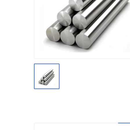
Производство
Штакетник
Черный металлопрокат
Нержавеющий металлопрокат
Трубы
Детали трубопроводов и
метизы
Оцинкованный металлопрокат
Запорная арматура
Цветные металлы
Поликарбонат
ЖБИ