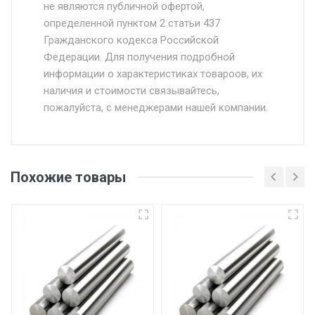
Доставка осуществляется собственным и
не являются публичной офертой,
определенной пунктом 2 статьи 437
наёмным транспортом, стоимость
Гражданского кодекса Российской
доставки рассчитывается Ставка + км от
Федерации. Для получения подробной
МКАД, Въезд на ТТК и Садовое кольцо +
информации о характеристиках товароов, их
от 500.
наличия и стоимости связывайтесь,
пожалуйста, с менеджерами нашей компании.
Доставка в течении 1 рабочего дня 24/7.
Отгрузка товара производится при наличии
оригинала доверенности и паспорта. При
Похожие товары
несоблюдении указанных требований,
поставщик вправе отказать покупателю в
передаче товара без возмещения каких-
либо убытков, и требовать от покупателя
уплаты понесенных расходов.
Самовывоз со склада г. Ивантеевка
Центральный проезд 27. Погрузка