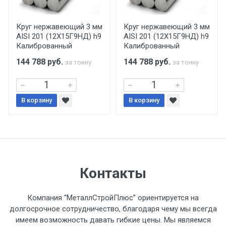
производится только в открытую машину.
Ручная погрузка оплачивается
Круг нержавеющий 3 мм
Круг нержавеющий 3 мм
AISI 201 (12Х15Г9НД) h9
AISI 201 (12Х15Г9НД) h9
дополнительно в размере, установленном
Калиброванный
Калиброванный
поставщиком.
144 788
руб.
144 788
руб.
за тонну
за тонну
Уведомление об оплате обязательно.
В корзину
При доставке товара, Клиент заранее
В корзину
обязан обеспечить подъезные пути для
разгружаемого а/м. На разгрузку
автомобиля предоставляется не более 2-х
часов.
Контакты
Стоимость доставки по РФ
рассчитывается индивидуально.
Компания “МеталлСтройПлюс” ориентируется на
долгосрочное сотрудничество, благодаря чему мы всегда
имеем возможность давать гибкие цены. Мы являемся