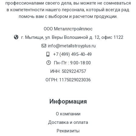
профессионалами своего дела, вы можете не сомневаться
в компетентности нашего персонала, который всегда рад
Тип
Ставка
ТТК
Садовое
1к
помочь вам с выбором и расчетом продукции.
транспорта
по
ООО Металлстройплюс
Москве
г. Мытищи, ул. Веры Волошиной д. 12, офис 1122
(7+1ч.)
info@metallstroyplus.ru
Груз до 6 м,
5500 с
500
500
27р
+7 (499) 495-40-49
вес до 1.5 тн
НДС
МК
Пн-Пт : 9:00-18:00
ИНН: 5029224757
Груз до 6 м,
6500 с
1000
1000
35р
ОГРН: 1175029023036
вес до 2 тн
НДС
МК
Информация
Груз до 6 м,
7500 с
1000
1000
35р
вес до 3 тн
НДС
МК
О компании
Доставка и оплата
Груз до 6 м,
9000 с
1000
1000
40р
Реквизиты
вес до 5 тн
НДС
МК